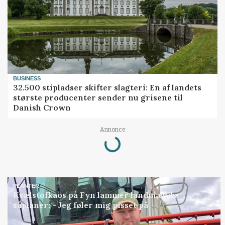
BUSINESS
32.500 stipladser skifter slagteri: En af landets
største producenter sender nu grisene til
Danish Crown
Loading...
Annonce
PLANTER
Kvælstofkaos på Fyn lammer landmænds
såplaner: - Jeg føler mig pisset på