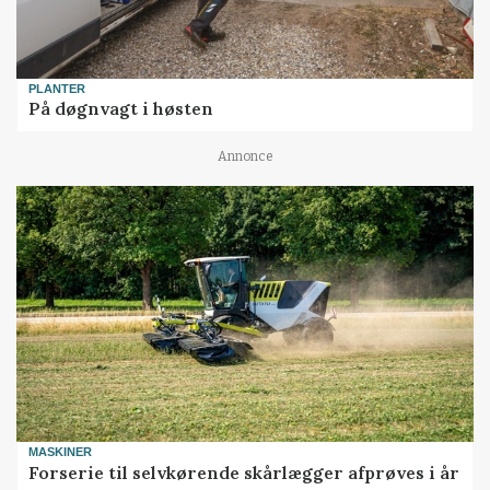
PLANTER
På døgnvagt i høsten
Annonce
MASKINER
Forserie til selvkørende skårlægger afprøves i år