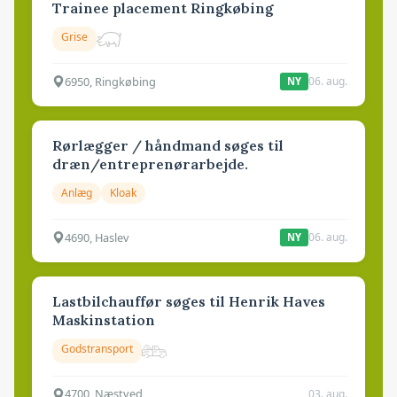
Trainee placement Ringkøbing
Grise
6950, Ringkøbing
06. aug.
NY
Rørlægger / håndmand søges til
dræn/entreprenørarbejde.
Anlæg
Kloak
4690, Haslev
06. aug.
NY
Lastbilchauffør søges til Henrik Haves
Maskinstation
Godstransport
4700, Næstved
03. aug.