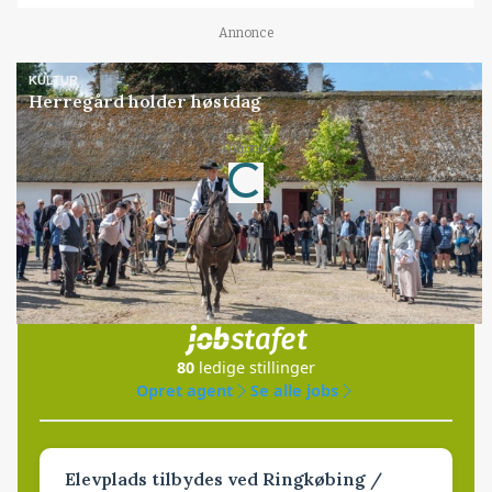
Annonce
KULTUR
Herregård holder høstdag
Annonce
Loading...
Jobs
i samarbejde med
80
ledige stillinger
Opret agent
Se alle jobs
Elevplads tilbydes ved Ringkøbing /