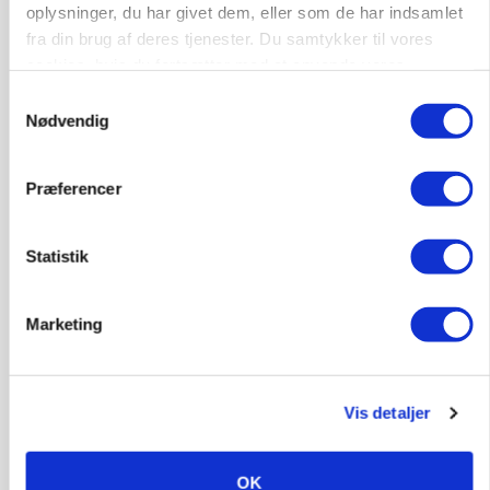
Klimastald
oplysninger, du har givet dem, eller som de har indsamlet
fra din brug af deres tjenester. Du samtykker til vores
cookies, hvis du fortsætter med at anvende vores
9670, Løgstør
03. aug.
hjemmeside.
Samtykkevalg
Nødvendig
Præferencer
Statistik
Marketing
Vis detaljer
INDLAND
Fredning binder landmands jord – kommunen
mangler stadig plejeplan
OK