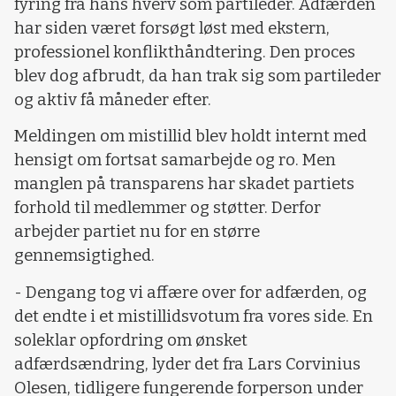
fyring fra hans hverv som partileder. Adfærden
har siden været forsøgt løst med ekstern,
professionel konflikthåndtering. Den proces
blev dog afbrudt, da han trak sig som partileder
og aktiv få måneder efter.
Meldingen om mistillid blev holdt internt med
hensigt om fortsat samarbejde og ro. Men
manglen på transparens har skadet partiets
forhold til medlemmer og støtter. Derfor
arbejder partiet nu for en større
gennemsigtighed.
- Dengang tog vi affære over for adfærden, og
det endte i et mistillidsvotum fra vores side. En
soleklar opfordring om ønsket
adfærdsændring, lyder det fra Lars Corvinius
Olesen, tidligere fungerende forperson under