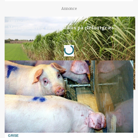
Annonce
ARRANGEMENT
Markvandring sætter fokus på elefantgræs
Loading...
Annonce
GRISE