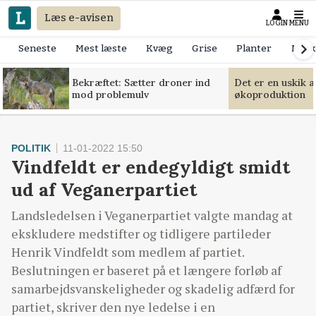
Læs e-avisen
LOGIN
MENU
Seneste
Mest læste
Kvæg
Grise
Planter
Mask
Bekræftet: Sætter droner ind
Det er en uskik 
mod problemulv
økoproduktion
POLITIK
11-01-2022 15:50
Vindfeldt er endegyldigt smidt
ud af Veganerpartiet
Landsledelsen i Veganerpartiet valgte mandag at
ekskludere medstifter og tidligere partileder
Henrik Vindfeldt som medlem af partiet.
Beslutningen er baseret på et længere forløb af
samarbejdsvanskeligheder og skadelig adfærd for
partiet, skriver den nye ledelse i en