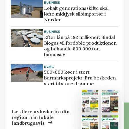
BUSINESS
Lokalt generationsskifte skal
løfte midtjysk siloimportør i
Norden
BUSINESS
Efter lån på 182 millioner: Sindal
Biogas vil fordoble produktionen
og behandle 800.000 ton
biomasse
KVÆG
500-600 køer i stort
barmarksprojekt: Fra beskeden
start til store drømme
Læs flere
nyheder fra din
region
i din
lokale
landbrugsavis