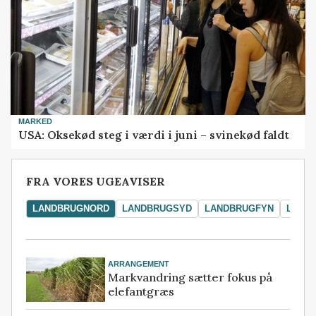
MARKED
USA: Oksekød steg i værdi i juni – svinekød faldt
FRA VORES UGEAVISER
LANDBRUGNORD
LANDBRUGSYD
LANDBRUGFYN
LAND
ARRANGEMENT
Markvandring sætter fokus på
elefantgræs