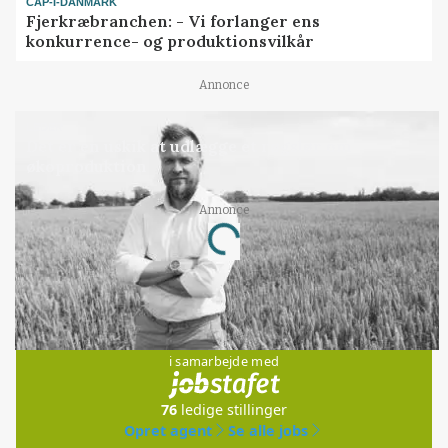
CAP-I-DANMARK
Fjerkræbranchen: - Vi forlanger ens
konkurrence- og produktionsvilkår
Annonce
LEDER
Det er en uskik at udlægge et røgslør om
økoproduktion
Annonce
Loading...
Jobs
i samarbejde med
76
ledige stillinger
Opret agent
Se alle jobs