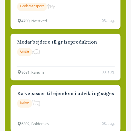
Godstransport
4700, Næstved
03. aug.
Medarbejdere til griseproduktion
Grise
9681, Ranum
03. aug.
Kalvepasser til ejendom i udvikling søges
Kalve
6392, Bolderslev
03. aug.