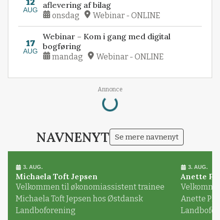
12
aflevering af bilag
AUG
onsdag
Webinar - ONLINE
Webinar – Kom i gang med digital
17
bogføring
AUG
mandag
Webinar - ONLINE
Loading...
Annonce
NAVNENYT
Se mere navnenyt
3. AUG.
3. AUG.
Michaela Toft Jepsen
Anette Pl
Velkommen til økonomiassistent trainee
Velkommen 
Michaela Toft Jepsen hos Østdansk
Anette Pl
Landboforening
Landbofor