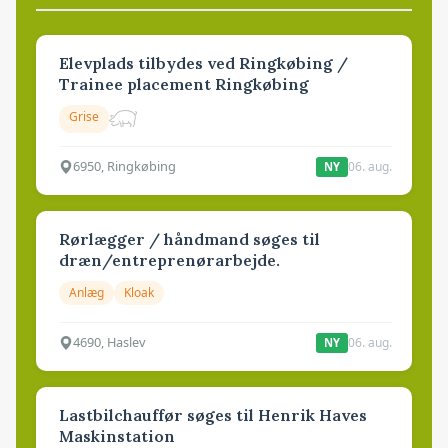
Elevplads tilbydes ved Ringkøbing /
Trainee placement Ringkøbing
Grise
6950, Ringkøbing
06. aug.
NY
Rørlægger / håndmand søges til
dræn/entreprenørarbejde.
Anlæg
Kloak
4690, Haslev
06. aug.
NY
Lastbilchauffør søges til Henrik Haves
Maskinstation