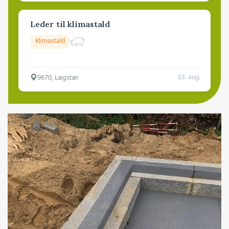
Leder til klimastald
Klimastald
9670, Løgstør
03. aug.