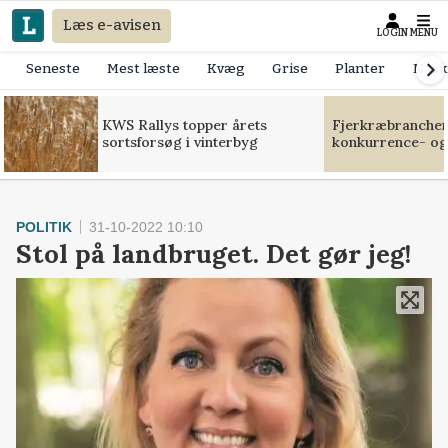
Læs e-avisen
LOGIN
MENU
Seneste
Mest læste
Kvæg
Grise
Planter
Mask
KWS Rallys topper årets
Fjerkræbranchen:
sortsforsøg i vinterbyg
konkurrence- og
POLITIK
31-10-2022 10:10
Stol på landbruget. Det gør jeg!