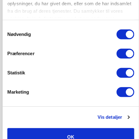
oplysninger, du har givet dem, eller som de har indsamlet
fra din brug af deres tjenester. Du samtykker til vores
cookies, hvis du fortsætter med at anvende vores
hjemmeside.
Samtykkevalg
Nødvendig
Præferencer
MARKED
Russisk mælkepris dykker 23 procent
Statistik
Annonce
Marketing
Vis detaljer
OK