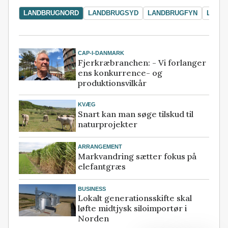
LANDBRUGNORD
LANDBRUGSYD
LANDBRUGFYN
LAND
CAP-I-DANMARK
Fjerkræbranchen: - Vi forlanger
ens konkurrence- og
produktionsvilkår
KVÆG
Snart kan man søge tilskud til
naturprojekter
ARRANGEMENT
Markvandring sætter fokus på
elefantgræs
BUSINESS
Lokalt generationsskifte skal
løfte midtjysk siloimportør i
Norden