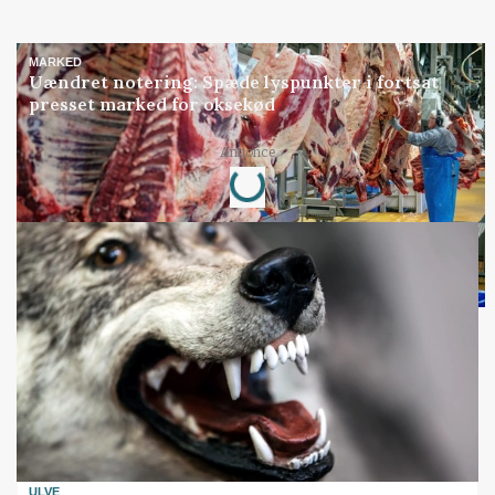
MARKED
Uændret notering: Spæde lyspunkter i fortsat
presset marked for oksekød
Loading...
Annonce
ULVE