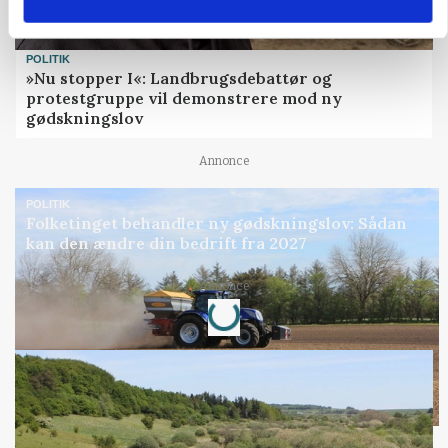
POLITIK
»Nu stopper I«: Landbrugsdebattør og
protestgruppe vil demonstrere mod ny
gødskningslov
Annonce
POLITIK
Folketinget behandler ny gødskningslov: Sådan
kan den ændre din bedrift fra 2027
Loading...
Annonce