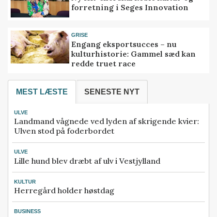
forretning i Seges Innovation
GRISE
Engang eksportsucces – nu
kulturhistorie: Gammel sæd kan
redde truet race
MEST LÆSTE
SENESTE NYT
ULVE
Landmand vågnede ved lyden af skrigende kvier:
Ulven stod på foderbordet
ULVE
Lille hund blev dræbt af ulv i Vestjylland
KULTUR
Herregård holder høstdag
BUSINESS