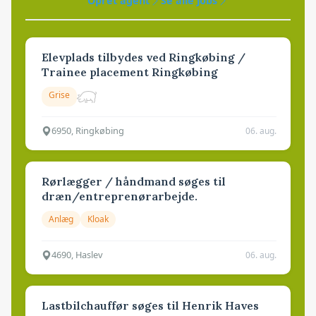
Opret agent
Se alle jobs
Elevplads tilbydes ved Ringkøbing /
Trainee placement Ringkøbing
Grise
6950, Ringkøbing
06. aug.
Rørlægger / håndmand søges til
dræn/entreprenørarbejde.
Anlæg
Kloak
4690, Haslev
06. aug.
Lastbilchauffør søges til Henrik Haves