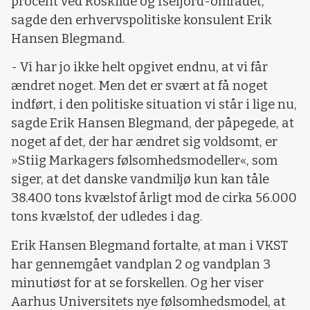
procent ved Roskilde og Isefjord-området,
sagde den erhvervspolitiske konsulent Erik
Hansen Blegmand.
- Vi har jo ikke helt opgivet endnu, at vi får
ændret noget. Men det er svært at få noget
indført, i den politiske situation vi står i lige nu,
sagde Erik Hansen Blegmand, der påpegede, at
noget af det, der har ændret sig voldsomt, er
»Stiig Markagers følsomhedsmodeller«, som
siger, at det danske vandmiljø kun kan tåle
38.400 tons kvælstof årligt mod de cirka 56.000
tons kvælstof, der udledes i dag.
Erik Hansen Blegmand fortalte, at man i VKST
har gennemgået vandplan 2 og vandplan 3
minutiøst for at se forskellen. Og her viser
Aarhus Universitets nye følsomhedsmodel, at