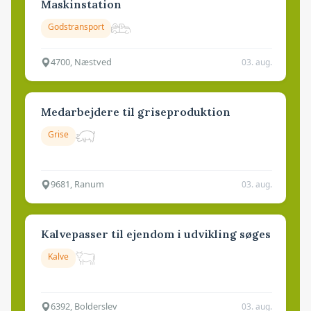
Maskinstation
Godstransport
4700, Næstved
03. aug.
Medarbejdere til griseproduktion
Grise
9681, Ranum
03. aug.
Kalvepasser til ejendom i udvikling søges
Kalve
6392, Bolderslev
03. aug.