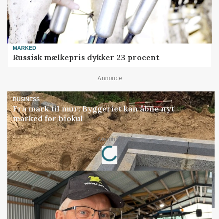
MARKED
Russisk mælkepris dykker 23 procent
Annonce
BUSINESS
Fra mark til mur: Byggeriet kan åbne nyt
marked for biokul
Loading...
Annonce