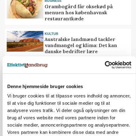
BUSINESS
Grambogård får oksekød på
menuen hos københavnsk
restaurantkæde
KULTUR
Australske landmænd tackler
vandmangel og klima: Det kan
danske bedrifter lære
MEST LÆSTE
SENESTE NYT
ULVE
Denne hjemmeside bruger cookies
Landmand vågnede ved lyden af skrigende kvier:
Ulven stod på foderbordet
Vi bruger cookies til at tilpasse vores indhold og annoncer,
til at vise dig funktioner til sociale medier og til at
ULVE
analysere vores trafik. Vi deler også oplysninger om din
Lille hund blev dræbt af ulv i Vestjylland
brug af vores website med vores partnere inden for
sociale medier, annonceringspartnere og analysepartnere.
KULTUR
Herregård holder høstdag
Vores partnere kan kombinere disse data med andre