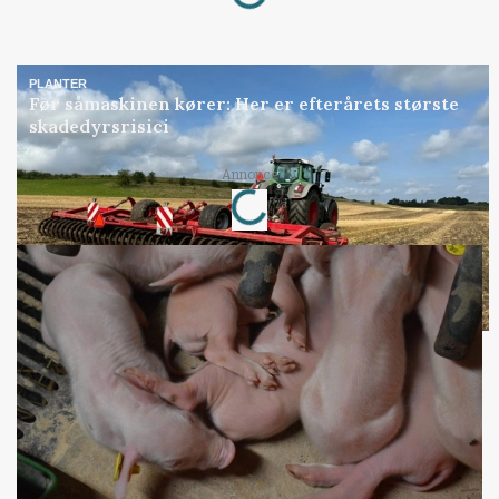
PLANTER
Før såmaskinen kører: Her er efterårets største
skadedyrsrisici
Loading...
Annonce