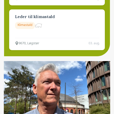
Leder til klimastald
Klimastald
9670, Løgstør
03. aug.