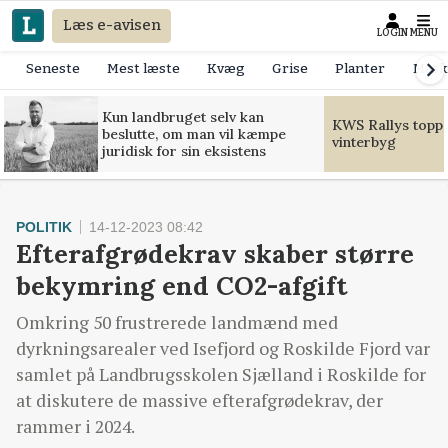
Læs e-avisen
LOGIN
MENU
Seneste
Mest læste
Kvæg
Grise
Planter
Mask
Kun landbruget selv kan
KWS Rallys toppe
beslutte, om man vil kæmpe
vinterbyg
juridisk for sin eksistens
POLITIK
14-12-2023 08:42
Efterafgrødekrav skaber større
bekymring end CO2-afgift
Omkring 50 frustrerede landmænd med
dyrkningsarealer ved Isefjord og Roskilde Fjord var
samlet på Landbrugsskolen Sjælland i Roskilde for
at diskutere de massive efterafgrødekrav, der
rammer i 2024.