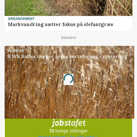
ARRANGEMENT
Markvandring sætter fokus på elefantgræs
Annonce
PLANTER
KWS Rallys topper årets sortsforsøg i vinterbyg
Annonce
Loading...
Jobs
i samarbejde med
72
ledige stillinger