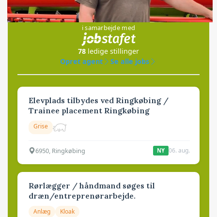
Jobs
i samarbejde med
78
ledige stillinger
Opret agent
Se alle jobs
Elevplads tilbydes ved Ringkøbing /
Trainee placement Ringkøbing
Grise
6950, Ringkøbing
06. aug.
NY
Rørlægger / håndmand søges til
dræn/entreprenørarbejde.
Anlæg
Kloak