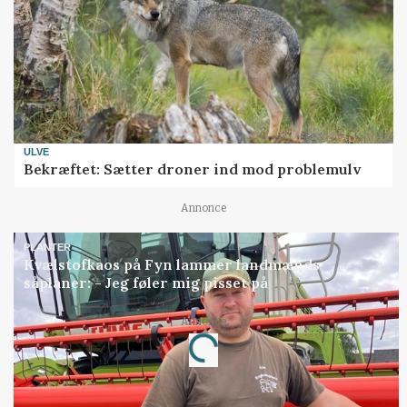
ULVE
Bekræftet: Sætter droner ind mod problemulv
Annonce
PLANTER
Kvælstofkaos på Fyn lammer landmænds
såplaner: - Jeg føler mig pisset på
Annonce
Loading...