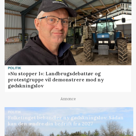
POLITIK
»Nu stopper I«: Landbrugsdebattør og
protestgruppe vil demonstrere mod ny
gødskningslov
Annonce
POLITIK
Folketinget behandler ny gødskningslov: Sådan
kan den ændre din bedrift fra 2027