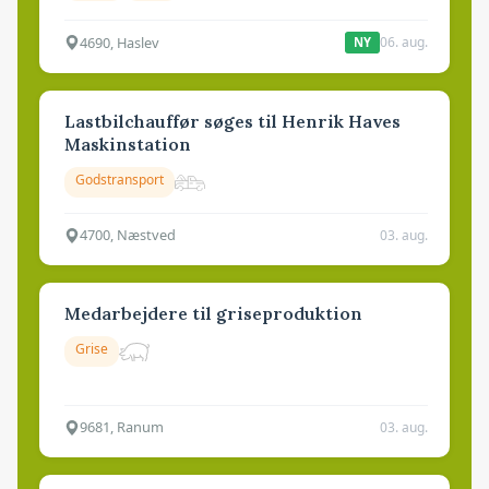
4690, Haslev
06. aug.
NY
Lastbilchauffør søges til Henrik Haves
Maskinstation
Godstransport
4700, Næstved
03. aug.
Medarbejdere til griseproduktion
Grise
9681, Ranum
03. aug.