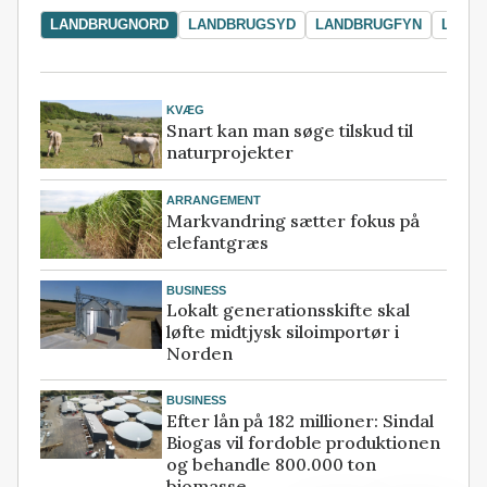
LANDBRUGNORD
LANDBRUGSYD
LANDBRUGFYN
LAND
KVÆG
Snart kan man søge tilskud til
naturprojekter
ARRANGEMENT
Markvandring sætter fokus på
elefantgræs
BUSINESS
Lokalt generationsskifte skal
løfte midtjysk siloimportør i
Norden
BUSINESS
Efter lån på 182 millioner: Sindal
Biogas vil fordoble produktionen
og behandle 800.000 ton
biomasse