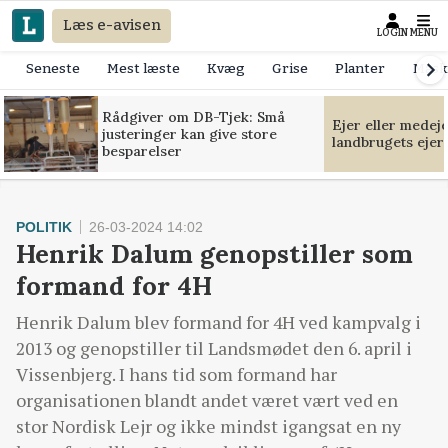
Læs e-avisen
LOGIN
MENU
Seneste
Mest læste
Kvæg
Grise
Planter
Mask
Rådgiver om DB-Tjek: Små
Ejer eller medej
justeringer kan give store
landbrugets ejer
besparelser
POLITIK
26-03-2024 14:02
Henrik Dalum genopstiller som
formand for 4H
Henrik Dalum blev formand for 4H ved kampvalg i
2013 og genopstiller til Landsmødet den 6. april i
Vissenbjerg. I hans tid som formand har
organisationen blandt andet været vært ved en
stor Nordisk Lejr og ikke mindst igangsat en ny