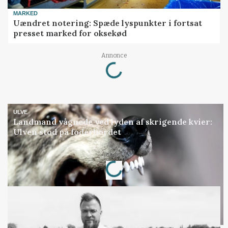
MARKED
Uændret notering: Spæde lyspunkter i fortsat
presset marked for oksekød
Loading...
Annonce
ULVE
Landmand vågnede ved lyden af skrigende kvier:
Ulven stod på foderbordet
Loading...
Annonce