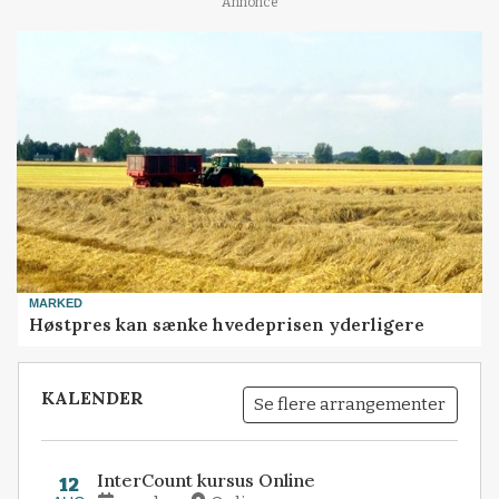
Annonce
MARKED
Høstpres kan sænke hvedeprisen yderligere
KALENDER
Se flere arrangementer
InterCount kursus Online
12