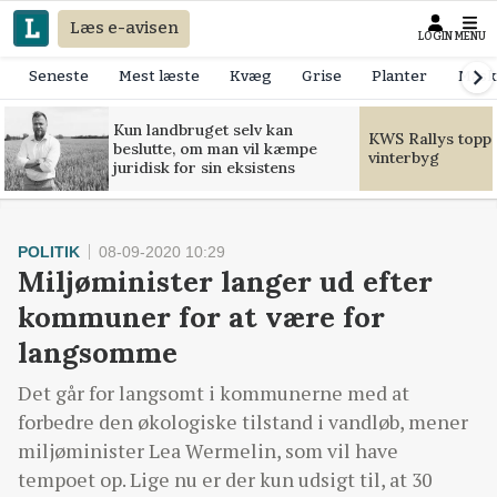
Læs e-avisen
LOGIN
MENU
Seneste
Mest læste
Kvæg
Grise
Planter
Mask
Kun landbruget selv kan
KWS Rallys toppe
beslutte, om man vil kæmpe
vinterbyg
juridisk for sin eksistens
POLITIK
08-09-2020 10:29
Miljøminister langer ud efter
kommuner for at være for
langsomme
Det går for langsomt i kommunerne med at
forbedre den økologiske tilstand i vandløb, mener
miljøminister Lea Wermelin, som vil have
tempoet op. Lige nu er der kun udsigt til, at 30