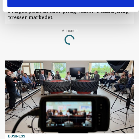
MARKEDSFOKUS
Prisgab på 20 kroner pr. kg vokser: Polsk kylling
presser markedet
Annonce
Loading...
BUSINESS