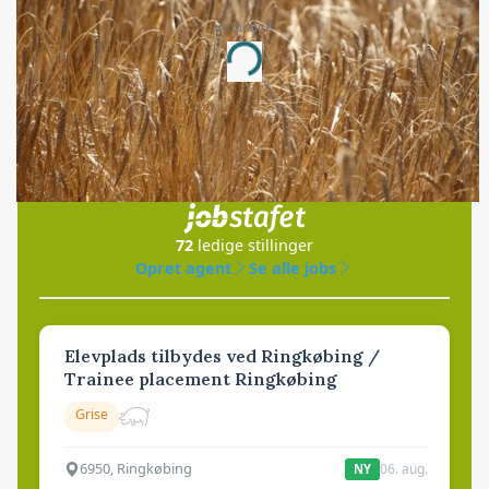
Annonce
Loading...
Jobs
i samarbejde med
72
ledige stillinger
Opret agent
Se alle jobs
Elevplads tilbydes ved Ringkøbing /
Trainee placement Ringkøbing
Grise
6950, Ringkøbing
06. aug.
NY