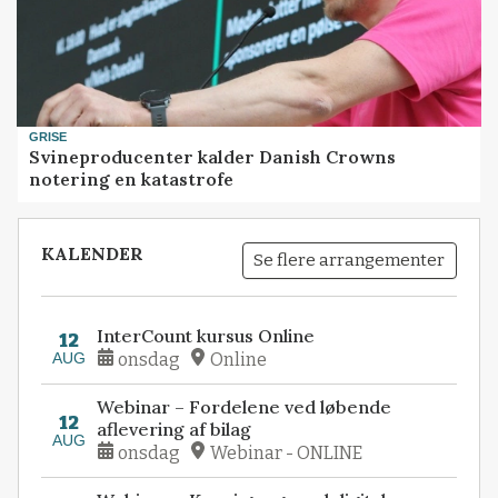
GRISE
Svineproducenter kalder Danish Crowns
notering en katastrofe
KALENDER
Se flere arrangementer
InterCount kursus Online
12
AUG
onsdag
Online
Webinar – Fordelene ved løbende
12
aflevering af bilag
AUG
onsdag
Webinar - ONLINE