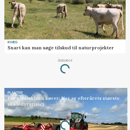
KVÆG
Snart kan man søge tilskud til naturprojekter
Annonce
Loading...
PLANTER
Før såmaskinen kører: Her er efterårets største
skadedyrsrisici
Annonce
Loading...