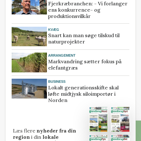
Fjerkræbranchen: - Vi forlanger
ens konkurrence- og
produktionsvilkår
KVÆG
Snart kan man søge tilskud til
naturprojekter
ARRANGEMENT
Markvandring sætter fokus på
elefantgræs
BUSINESS
Lokalt generationsskifte skal
løfte midtjysk siloimportør i
Norden
Læs flere
nyheder fra din
region
i din
lokale