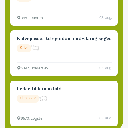
9681, Ranum
03. aug.
Kalvepasser til ejendom i udvikling søges
Kalve
6392, Bolderslev
03. aug.
Leder til klimastald
Klimastald
9670, Løgstør
03. aug.