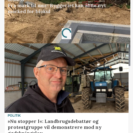
Fra mark til mur: Byggeriet kan åbne nyt
marked for biokul
Annonce
Loading...
POLITIK
»Nu stopper I«: Landbrugsdebattør og
protestgruppe vil demonstrere mod ny
gødskningslov