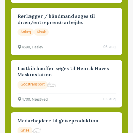
Rørlægger / håndmand søges til
dræn/entreprenørarbejde.
Anlæg
Kloak
4690, Haslev
06. aug.
Lastbilchauffør søges til Henrik Haves
Maskinstation
Godstransport
4700, Næstved
03. aug.
Medarbejdere til griseproduktion
Grise