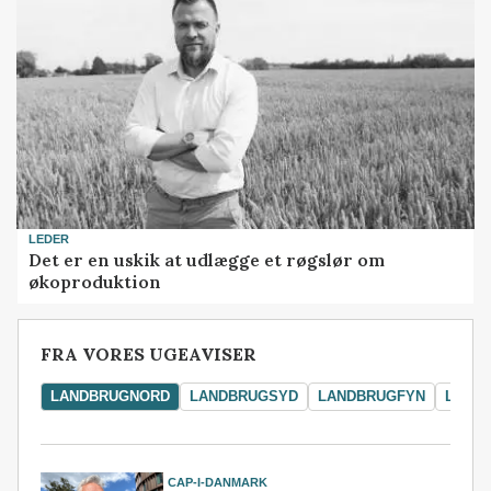
LEDER
Det er en uskik at udlægge et røgslør om
økoproduktion
FRA VORES UGEAVISER
LANDBRUGNORD
LANDBRUGSYD
LANDBRUGFYN
LAND
CAP-I-DANMARK