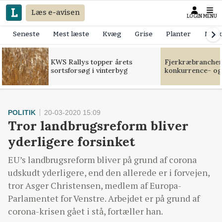
Læs e-avisen
LOGIN
MENU
Seneste
Mest læste
Kvæg
Grise
Planter
Mask
KWS Rallys topper årets
Fjerkræbranchen:
sortsforsøg i vinterbyg
konkurrence- og
POLITIK
20-03-2020 15:09
Tror landbrugsreform bliver
yderligere forsinket
EU’s landbrugsreform bliver på grund af corona
udskudt yderligere, end den allerede er i forvejen,
tror Asger Christensen, medlem af Europa-
Parlamentet for Venstre. Arbejdet er på grund af
corona-krisen gået i stå, fortæller han.