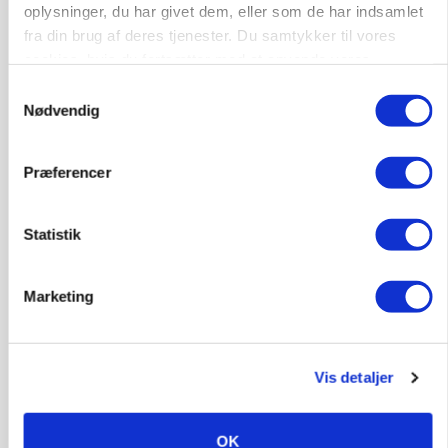
POLITIK
oplysninger, du har givet dem, eller som de har indsamlet
Folketinget behandler ny gødskningslov: Sådan
fra din brug af deres tjenester. Du samtykker til vores
kan den ændre din bedrift fra 2027
cookies, hvis du fortsætter med at anvende vores
hjemmeside.
Annonce
Samtykkevalg
Nødvendig
Loading...
Præferencer
Jobs
Statistik
i samarbejde med
76
ledige stillinger
Marketing
Opret agent
Se alle jobs
Vis detaljer
Elevplads tilbydes ved Ringkøbing /
Trainee placement Ringkøbing
OK
Grise