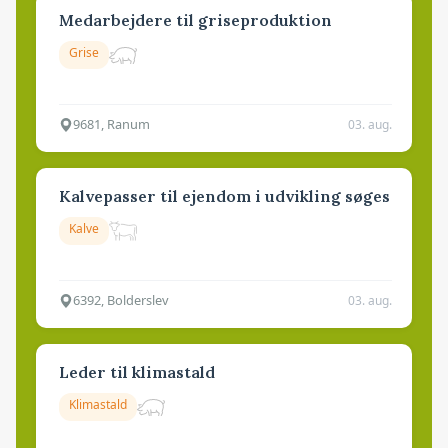
Medarbejdere til griseproduktion
Grise
9681, Ranum
03. aug.
Kalvepasser til ejendom i udvikling søges
Kalve
6392, Bolderslev
03. aug.
Leder til klimastald
Klimastald