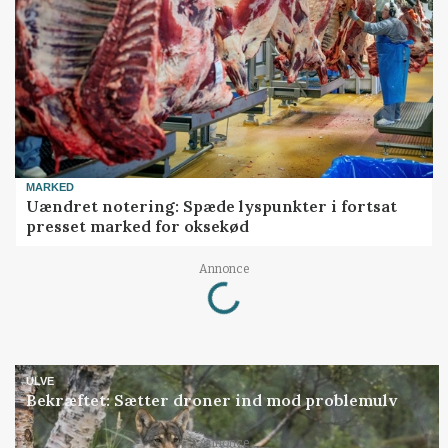
MARKED
Uændret notering: Spæde lyspunkter i fortsat
presset marked for oksekød
Loading...
Annonce
ULVE
Bekræftet: Sætter droner ind mod problemulv
Annonce