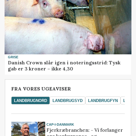
GRISE
Danish Crown slår igen i noteringsstrid: Tysk
gab er 3 kroner – ikke 4,30
FRA VORES UGEAVISER
LANDBRUGNORD
LANDBRUGSYD
LANDBRUGFYN
LAND
CAP-I-DANMARK
Fjerkræbranchen: - Vi forlanger