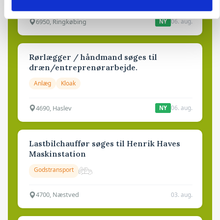
6950, Ringkøbing
06. aug.
NY
Rørlægger / håndmand søges til
dræn/entreprenørarbejde.
Anlæg
Kloak
4690, Haslev
06. aug.
NY
Lastbilchauffør søges til Henrik Haves
Maskinstation
Godstransport
4700, Næstved
03. aug.