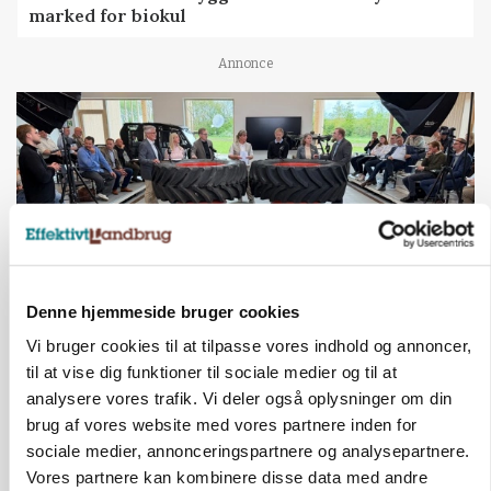
marked for biokul
Annonce
Denne hjemmeside bruger cookies
Vi bruger cookies til at tilpasse vores indhold og annoncer,
BUSINESS
til at vise dig funktioner til sociale medier og til at
Ejer eller medejer? Nyt tv-format udfordrer
analysere vores trafik. Vi deler også oplysninger om din
landbrugets ejerstruktur
brug af vores website med vores partnere inden for
sociale medier, annonceringspartnere og analysepartnere.
Annonce
Vores partnere kan kombinere disse data med andre