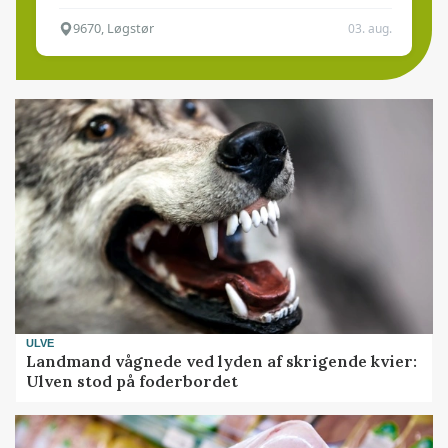
9670, Løgstør
03. aug.
ULVE
Landmand vågnede ved lyden af skrigende kvier:
Ulven stod på foderbordet