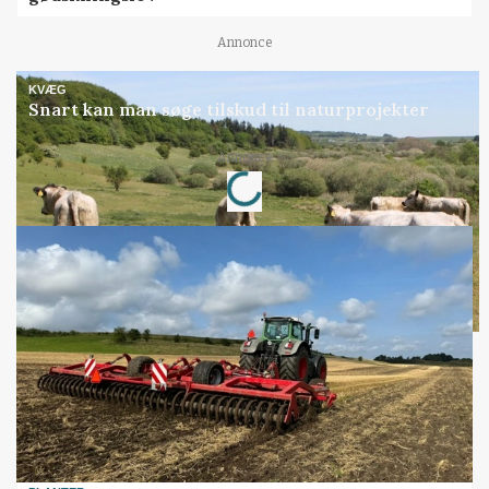
Annonce
KVÆG
Snart kan man søge tilskud til naturprojekter
Loading...
Annonce