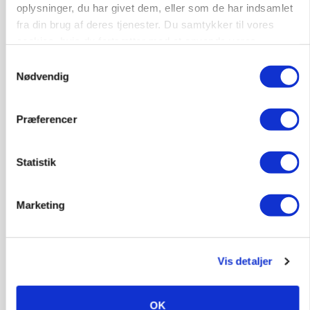
oplysninger, du har givet dem, eller som de har indsamlet
fra din brug af deres tjenester. Du samtykker til vores
BUSINESS
cookies, hvis du fortsætter med at anvende vores
Ejer eller medejer? Nyt tv-format udfordrer
hjemmeside.
landbrugets ejerstruktur
Samtykkevalg
Nødvendig
Annonce
Loading...
Præferencer
Statistik
Marketing
Vis detaljer
OK