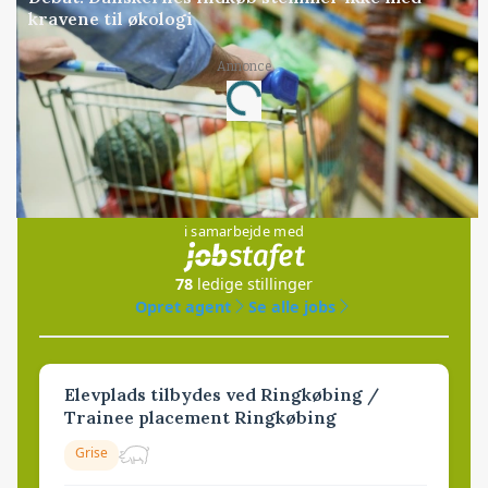
kravene til økologi
Annonce
Loading...
Jobs
i samarbejde med
78
ledige stillinger
Opret agent
Se alle jobs
Elevplads tilbydes ved Ringkøbing /
Trainee placement Ringkøbing
Grise