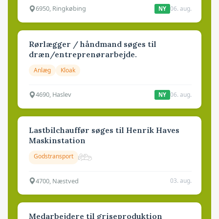
6950, Ringkøbing
06. aug.
NY
Rørlægger / håndmand søges til
dræn/entreprenørarbejde.
Anlæg
Kloak
4690, Haslev
06. aug.
NY
Lastbilchauffør søges til Henrik Haves
Maskinstation
Godstransport
4700, Næstved
03. aug.
Medarbejdere til griseproduktion