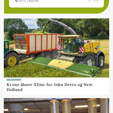
9670, Løgstør
03. aug.
MASKINER
Krone åbner XDisc for John Deere og New
Holland