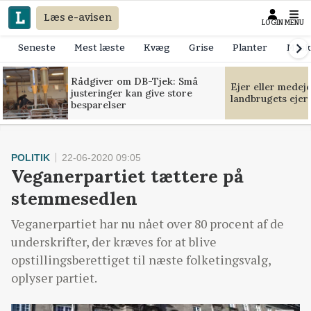
Læs e-avisen
LOGIN
MENU
Seneste
Mest læste
Kvæg
Grise
Planter
Mask
Rådgiver om DB-Tjek: Små
Ejer eller medej
justeringer kan give store
landbrugets ejer
besparelser
POLITIK
22-06-2020 09:05
Veganerpartiet tættere på
stemmesedlen
Veganerpartiet har nu nået over 80 procent af de
underskrifter, der kræves for at blive
opstillingsberettiget til næste folketingsvalg,
oplyser partiet.