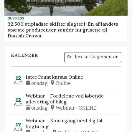
BUSINESS
32.500 stipladser skifter slagteri: En af landets
største producenter sender nu grisene til
Danish Crown
KALENDER
Se flere arrangementer
InterCount kursus Online
12
AUG
onsdag
Online
Webinar – Fordelene ved løbende
12
aflevering af bilag
AUG
onsdag
Webinar - ONLINE
Webinar – Kom i gang med digital
17
bogføring
AUG