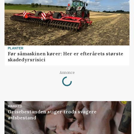
PLANTER
Før såmaskinen kører: Her er efterårets største
skadedyrsrisici
Annonce
Loading...
MARKED
Grisebestanden stiger trods svagere
avlsbestand
Annonce