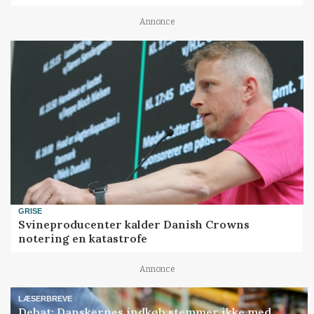
Annonce
GRISE
Svineproducenter kalder Danish Crowns
notering en katastrofe
Annonce
LÆSERBREVE
Debat: Danskernes indkøb stemmer ikke med