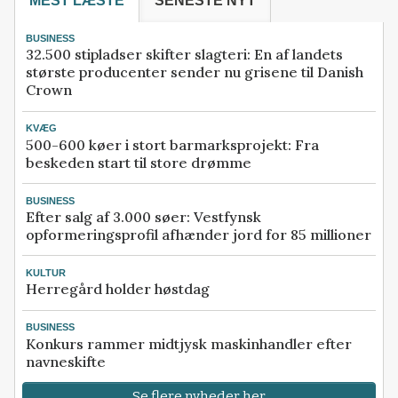
MEST LÆSTE
SENESTE NYT
BUSINESS
32.500 stipladser skifter slagteri: En af landets
største producenter sender nu grisene til Danish
Crown
KVÆG
500-600 køer i stort barmarksprojekt: Fra
beskeden start til store drømme
BUSINESS
Efter salg af 3.000 søer: Vestfynsk
opformeringsprofil afhænder jord for 85 millioner
KULTUR
Herregård holder høstdag
BUSINESS
Konkurs rammer midtjysk maskinhandler efter
navneskifte
Se flere nyheder her