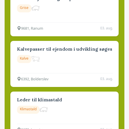
Grise
9681, Ranum
03. aug.
Kalvepasser til ejendom i udvikling søges
Kalve
6392, Bolderslev
03. aug.
Leder til klimastald
Klimastald