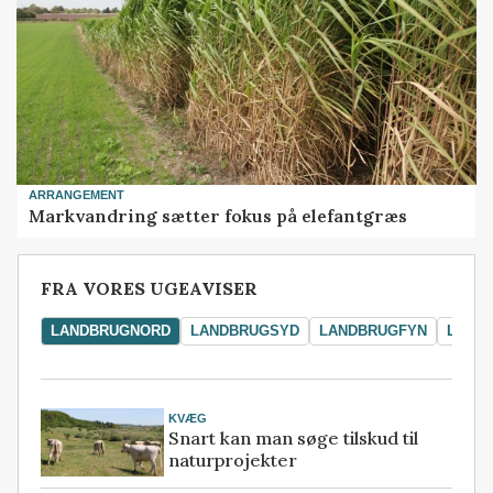
ARRANGEMENT
Markvandring sætter fokus på elefantgræs
FRA VORES UGEAVISER
LANDBRUGNORD
LANDBRUGSYD
LANDBRUGFYN
LAND
KVÆG
Snart kan man søge tilskud til
naturprojekter