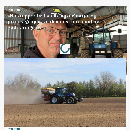
POLITIK
»Nu stopper I«: Landbrugsdebattør og
protestgruppe vil demonstrere mod ny
gødskningslov
Annonce
Loading...
POLITIK