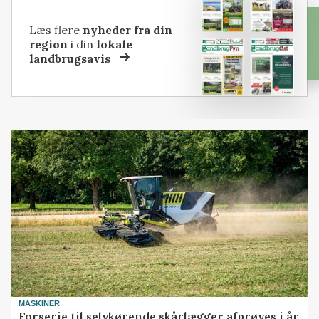
Læs flere
nyheder fra din
region
i din
lokale
landbrugsavis
MASKINER
Forserie til selvkørende skårlægger afprøves i år