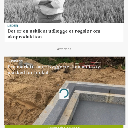
LEDER
Det er en uskik at udlægge et røgslør om
økoproduktion
Annonce
BUSINESS
Fra mark til mur: Byggeriet kan åbne nyt
marked for biokul
Annonce
Loading...
Jobs
i samarbejde med