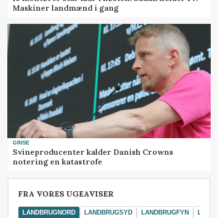
Maskiner landmænd i gang
GRISE
Svineproducenter kalder Danish Crowns
notering en katastrofe
FRA VORES UGEAVISER
LANDBRUGNORD
LANDBRUGSYD
LANDBRUGFYN
LAND