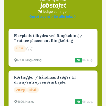
76
ledige stillinger
Opret agent
Se alle jobs
Elevplads tilbydes ved Ringkøbing /
Trainee placement Ringkøbing
Grise
6950, Ringkøbing
06. aug.
NY
Rørlægger / håndmand søges til
dræn/entreprenørarbejde.
Anlæg
Kloak
4690, Haslev
06. aug.
NY