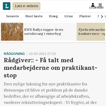
Læs e-avisen
LOGIN
MENU
Seneste
Mest læste
Kvæg
Grise
Planter
Mask
KWS Rallys topper årets
Fjerkræbranchen:
sortsforsøg i vinterbyg
konkurrence- og
RÅDGIVNING
10-03-2021 07:53
Rådgiver:: - Få talt med
medarbejderne om praktikant-
stop
Den nylige lukning for nye praktikanter fra
Østeuropa vil blive et problem på de danske
bedrifter, der er afhængige af arbejdskraften,
vurderer rekrutteringsekspert. - Vi frygter, at der