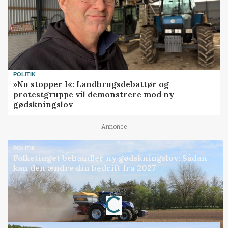
POLITIK
»Nu stopper I«: Landbrugsdebattør og
protestgruppe vil demonstrere mod ny
gødskningslov
Annonce
POLITIK
Folketinget behandler ny gødskningslov: Sådan
kan den ændre din bedrift fra 2027
Annonce
Loading...