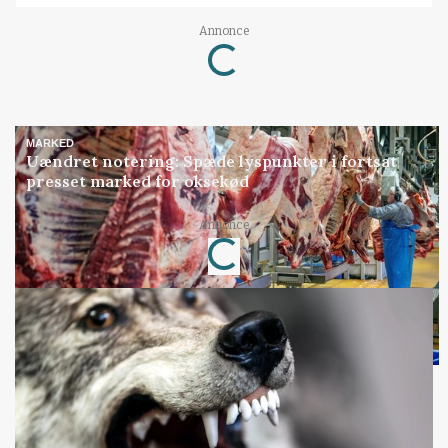
Annonce
Loading...
MARKED
Uændret notering: Spæde lyspunkter i fortsat
presset marked for oksekød
Annonce
Loading...