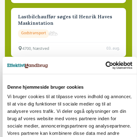
Lastbilchauffør søges til Henrik Haves
Maskinstation
Godstransport
4700, Næstved
03. aug.
Medarbejdere til griseproduktion
Grise
Denne hjemmeside bruger cookies
Vi bruger cookies til at tilpasse vores indhold og annoncer,
9681, Ranum
03. aug.
til at vise dig funktioner til sociale medier og til at
analysere vores trafik. Vi deler også oplysninger om din
brug af vores website med vores partnere inden for
Kalvepasser til ejendom i udvikling søges
sociale medier, annonceringspartnere og analysepartnere.
Vores partnere kan kombinere disse data med andre
Kalve