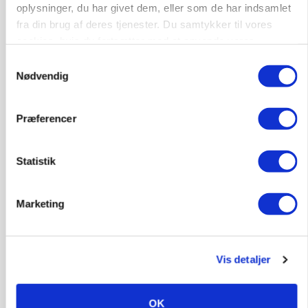
oplysninger, du har givet dem, eller som de har indsamlet
fra din brug af deres tjenester. Du samtykker til vores
cookies, hvis du fortsætter med at anvende vores
6392, Bolderslev
03. aug.
hjemmeside.
Samtykkevalg
Nødvendig
Leder til klimastald
Klimastald
Præferencer
Statistik
9670, Løgstør
03. aug.
Marketing
Vis detaljer
OK