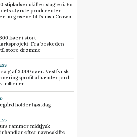
0 stipladser skifter slagteri: En
ndets største producenter
r nu grisene til Danish Crown
00 køer i stort
arksprojekt: Fra beskeden
 til store drømme
ESS
 salg af 3.000 søer: Vestfynsk
rmeringsprofil afhænder jord
5 millioner
UR
egård holder høstdag
ESS
urs rammer midtjysk
inhandler efter navneskifte