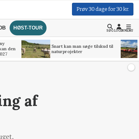
Prøv 30 dage for 30 kr.
OB
HØST-TOUR
SØG
LOGIN
MENU
 ny
Snart kan man søge tilskud til
kan den
naturprojekter
2027
ing af
uget.