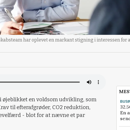
skabsteam har oplevet en markant stigning i interessen for a
MES
øjeblikket en voldsom udvikling, som
BUSI
32.5
v til efterafgrøder, CO2 reduktion,
En a
velfærd - blot for at nævne et par
send