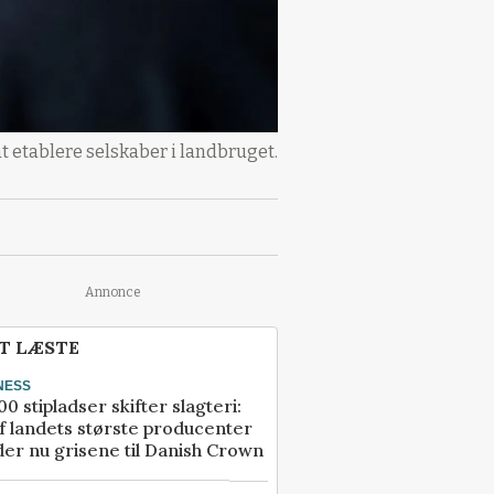
t etablere selskaber i landbruget.
Annonce
T LÆSTE
NESS
00 stipladser skifter slagteri:
f landets største producenter
er nu grisene til Danish Crown