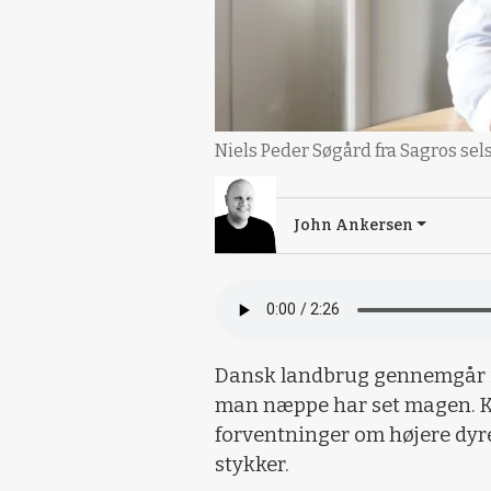
Niels Peder Søgård fra Sagros sel
John Ankersen
Dansk landbrug gennemgår i 
man næppe har set magen. Kra
forventninger om højere dyre
stykker.