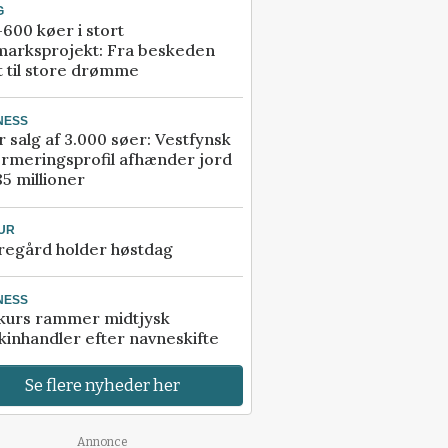
G
600 køer i stort
marksprojekt: Fra beskeden
t til store drømme
NESS
r salg af 3.000 søer: Vestfynsk
rmeringsprofil afhænder jord
85 millioner
UR
regård holder høstdag
NESS
kurs rammer midtjysk
inhandler efter navneskifte
Se flere nyheder her
Annonce