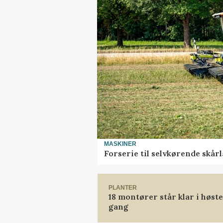
MASKINER
Forserie til selvkørende skår
PLANTER
18 montører står klar i høs
gang