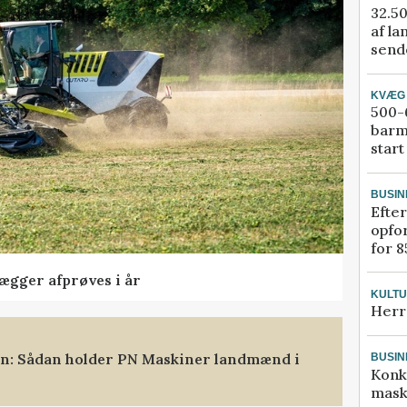
32.50
af la
sende
KVÆG
500-6
barm
start
BUSIN
Efter
opfo
for 8
lægger afprøves i år
KULT
Herr
ten: Sådan holder PN Maskiner landmænd i
BUSIN
Konk
mask