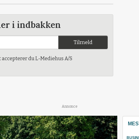
der i indbakken
Tilmeld
t accepterer du L-Mediehus A/S
Annonce
MES
BUSIN