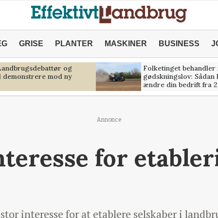
ÆG
GRISE
PLANTER
MASKINER
BUSINESS
J
 Landbrugsdebattør og
Folketinget behandler
il demonstrere mod ny
gødskningslov: Sådan 
ændre din bedrift fra 
Annonce
teresse for etabler
tor interesse for at etablere selskaber i landbr