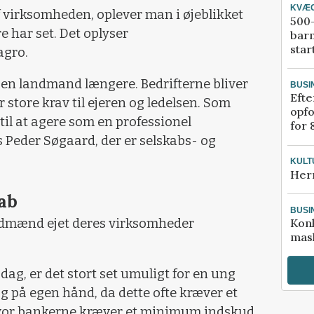
KVÆ
virksomheden, oplever man i øjeblikket
500-
e har set. Det oplyser
bar
star
agro.
 en landmand længere. Bedrifterne bliver
BUSI
Efte
r store krav til ejeren og ledelsen. Som
opfo
il at agere som en professionel
for 
s Peder Søgaard, der er selskabs- og
KULT
Her
kab
BUSI
andmænd ejet deres virksomheder
Kon
mask
ag, er det stort set umuligt for en ung
 på egen hånd, da dette ofte kræver et
 hvor bankerne kræver et minimum indskud