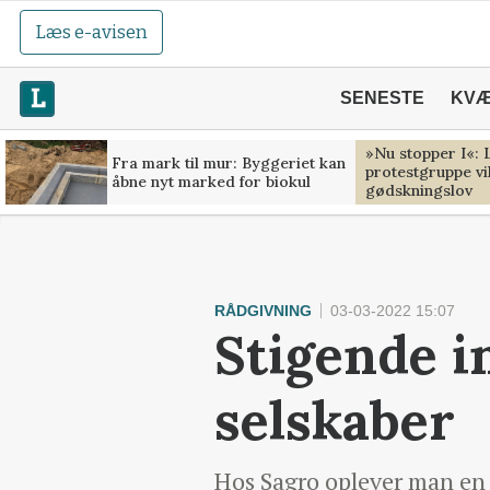
Læs e-avisen
SENESTE
KV
»Nu stopper I«:
Fra mark til mur: Byggeriet kan
protestgruppe v
åbne nyt marked for biokul
gødskningslov
RÅDGIVNING
03-03-2022 15:07
Stigende in
selskaber
Hos Sagro oplever man en s