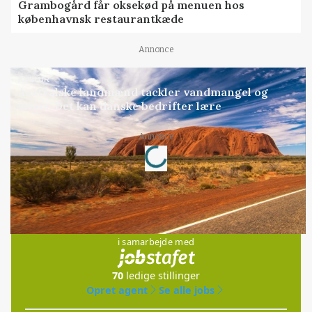
Grambogård får oksekød på menuen hos
københavnsk restaurantkæde
Annonce
KULTUR
Australske landmænd tackler vandmangel og
klima: Det kan danske bedrifter lære
Loading...
Annonce
Jobs
i samarbejde med
70
ledige stillinger
Opret agent
Se alle jobs