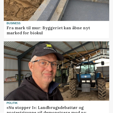
BUSINESS
Fra mark til mur: Byggeriet kan åbne nyt
marked for biokul
POLITIK
»Nu stopper I«: Landbrugsdebattør og
protestgruppe vil demonstrere mod ny