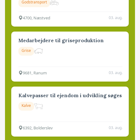
Godstransport
4700, Næstved
03. aug.
Medarbejdere til griseproduktion
Grise
9681, Ranum
03. aug.
Kalvepasser til ejendom i udvikling søges
Kalve
6392, Bolderslev
03. aug.