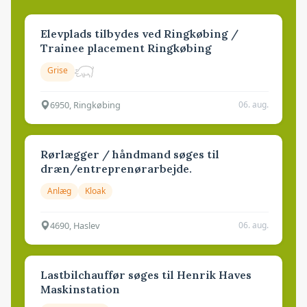
Elevplads tilbydes ved Ringkøbing /
Trainee placement Ringkøbing
Grise
6950, Ringkøbing
06. aug.
Rørlægger / håndmand søges til
dræn/entreprenørarbejde.
Anlæg
Kloak
4690, Haslev
06. aug.
Lastbilchauffør søges til Henrik Haves
Maskinstation