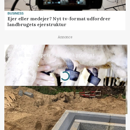
BUSINESS
Ejer eller medejer? Nyt tv-format udfordrer
landbrugets ejerstruktur
Annonce
MARKED
Russisk mælkepris dykker 23 procent
Annonce
Loading...