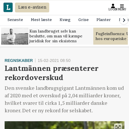
Læs e-avisen
LOGIN
MENU
Seneste
Mest læste
Kvæg
Grise
Planter
Mask
Kun landbruget selv kan
Fugleinfluenza: 
beslutte, om man vil kæmpe
hos europæiske 
juridisk for sin eksistens
REGNSKABER
15-02-2021 08:50
Lantmännen præsenterer
rekordoverskud
Den svenske landbrugsgigant Lantmännen kom ud
af 2020 med et overskud på 2,04 milliarder kroner,
hvilket svarer til cirka 1,5 milliarder danske
kroner. Det er ny rekord for selskabet.