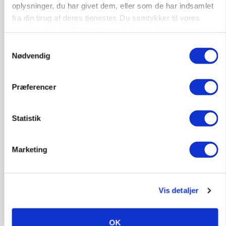
BUSINESS
oplysninger, du har givet dem, eller som de har indsamlet
Ny HR-chef skal koble kultur og forretning i
fra din brug af deres tjenester. Du samtykker til vores
Seges Innovation
cookies, hvis du fortsætter med at anvende vores
hjemmeside.
Samtykkevalg
Nødvendig
Præferencer
Statistik
Marketing
MARKED
Fugleinfluenza: Udvikling vækker bekymring hos
europæiske husdyrbrugere
Vis detaljer
OK