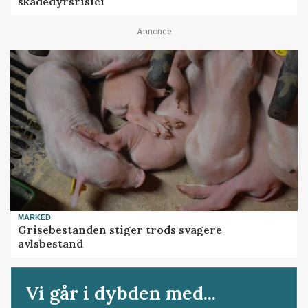
skadedyrsrisici
Annonce
MARKED
Grisebestanden stiger trods svagere
avlsbestand
Vi går i dybden med...