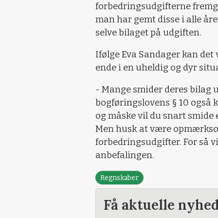
forbedringsudgifterne fremg
man har gemt disse i alle åren
selve bilaget på udgiften.
Ifølge Eva Sandager kan det
ende i en uheldig og dyr sit
- Mange smider deres bilag u
bogføringslovens § 10 også ku
og måske vil du snart smide e
Men husk at være opmærksom
forbedringsudgifter. For så v
anbefalingen.
Regnskaber
Få aktuelle nyhe