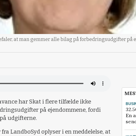
faler, at man gemmer alle bilag på forbedringsudgifter på
MES
ance har Skat i flere tilfælde ikke
BUSI
32.5
dringsudgifter på ejendommene, fordi
En a
 på udgifterne.
send
fra LandboSyd oplyser i en meddelelse, at