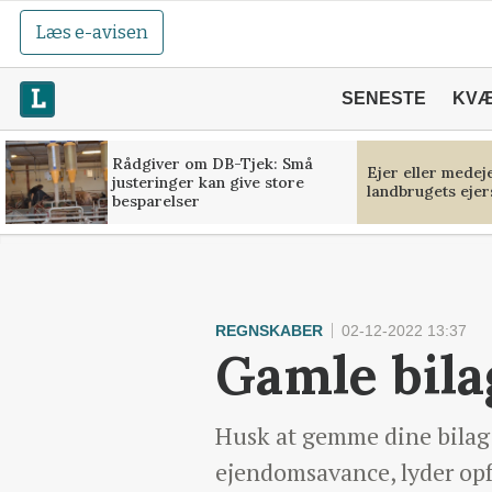
Læs e-avisen
SENESTE
KV
Rådgiver om DB-Tjek: Små
Ejer eller medej
justeringer kan give store
landbrugets ejer
besparelser
REGNSKABER
02-12-2022 13:37
Gamle bila
Husk at gemme dine bilag 
ejendomsavance, lyder opf