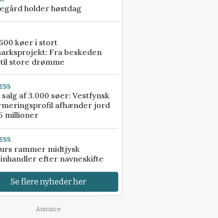
egård holder høstdag
00 køer i stort
arksprojekt: Fra beskeden
 til store drømme
ESS
 salg af 3.000 søer: Vestfynsk
rmeringsprofil afhænder jord
5 millioner
ESS
urs rammer midtjysk
inhandler efter navneskifte
Se flere nyheder her
Annonce