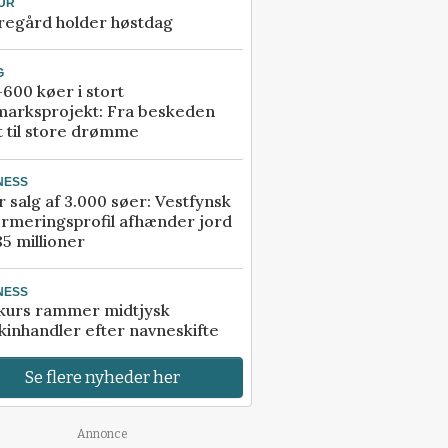
UR
regård holder høstdag
G
600 køer i stort
marksprojekt: Fra beskeden
t til store drømme
NESS
r salg af 3.000 søer: Vestfynsk
rmeringsprofil afhænder jord
85 millioner
NESS
kurs rammer midtjysk
inhandler efter navneskifte
Se flere nyheder her
Annonce