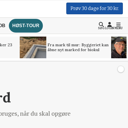
Prøv 30 dage for 30 kr.
OB
HØST-TOUR
SØG
LOGIN
MENU
ker 23
Fra mark til mur: Byggeriet kan
åbne nyt marked for biokul
rd
ruges, når du skal opgøre