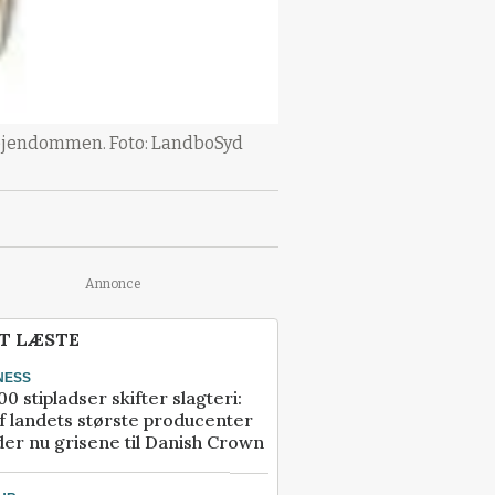
 ejendommen. Foto: LandboSyd
Annonce
T LÆSTE
NESS
00 stipladser skifter slagteri:
f landets største producenter
er nu grisene til Danish Crown