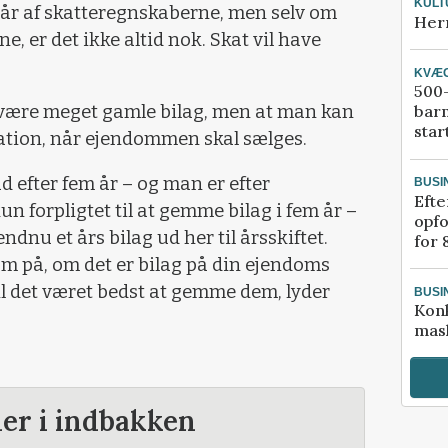
KULT
år af skatteregnskaberne, men selv om
Her
e, er det ikke altid nok. Skat vil have
KVÆ
500-
 være meget gamle bilag, men at man kan
bar
star
uation, når ejendommen skal sælges.
d efter fem år – og man er efter
BUSI
Efte
n forpligtet til at gemme bilag i fem år –
opfo
ndnu et års bilag ud her til årsskiftet.
for 
 på, om det er bilag på din ejendoms
il det været bedst at gemme dem, lyder
BUSI
Kon
mask
der i indbakken