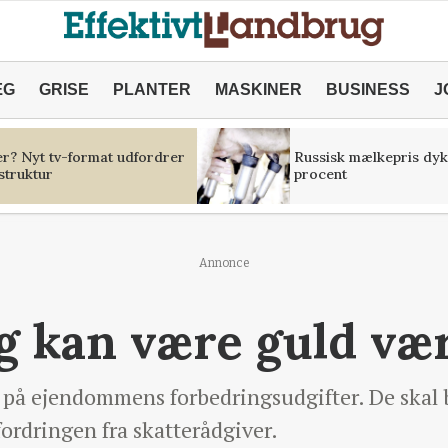
ÆG
GRISE
PLANTER
MASKINER
BUSINESS
J
er? Nyt tv-format udfordrer
Russisk mælkepris dyk
struktur
procent
Annonce
g kan være guld væ
på ejendommens forbedringsudgifter. De skal b
ordringen fra skatterådgiver.