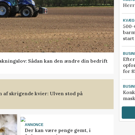
Herr
KVÆG
500-6
barm
start
BUSIN
Efter
skningslov: Sådan kan den ændre din bedrift
opfo
for 8
BUSIN
Konk
af skrigende kvier: Ulven stod på
mask
ANNONCE
Der kan være penge gemt, i