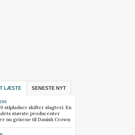
T LÆSTE
SENESTE NYT
ESS
0 stipladser skifter slagteri: En
ndets største producenter
r nu grisene til Danish Crown
UR