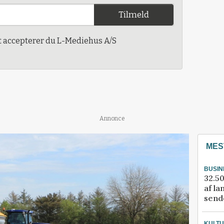
Tilmeld
t accepterer du L-Mediehus A/S
Annonce
MES
BUSIN
32.50
af la
sende
KULT