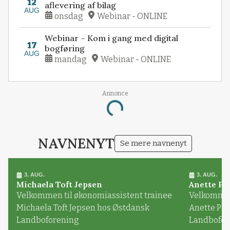
12
aflevering af bilag
AUG
onsdag
Webinar - ONLINE
Webinar – Kom i gang med digital
17
bogføring
AUG
mandag
Webinar - ONLINE
Annonce
Loading...
NAVNENYT
Se mere navnenyt
3. AUG.
3. AUG.
Michaela Toft Jepsen
Anette Pl
Velkommen til økonomiassistent trainee
Velkommen 
Michaela Toft Jepsen hos Østdansk
Anette Pl
Landboforening
Landbofor