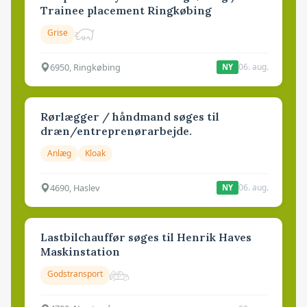
Trainee placement Ringkøbing
Grise
6950, Ringkøbing
06. aug.
NY
Rørlægger / håndmand søges til
dræn/entreprenørarbejde.
Anlæg
Kloak
4690, Haslev
06. aug.
NY
Lastbilchauffør søges til Henrik Haves
Maskinstation
Godstransport