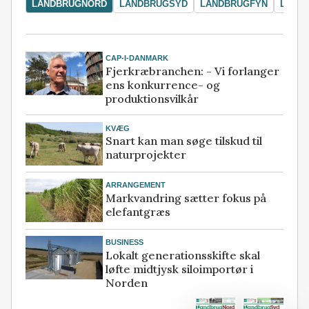
LANDBRUGNORD
LANDBRUGSYD
LANDBRUGFYN
LAND
CAP-I-DANMARK
Fjerkræbranchen: - Vi forlanger
ens konkurrence- og
produktionsvilkår
KVÆG
Snart kan man søge tilskud til
naturprojekter
ARRANGEMENT
Markvandring sætter fokus på
elefantgræs
BUSINESS
Lokalt generationsskifte skal
løfte midtjysk siloimportør i
Norden