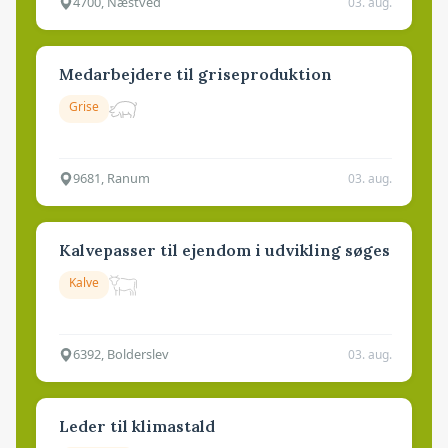
4700, Næstved
03. aug.
Medarbejdere til griseproduktion
Grise
9681, Ranum
03. aug.
Kalvepasser til ejendom i udvikling søges
Kalve
6392, Bolderslev
03. aug.
Leder til klimastald