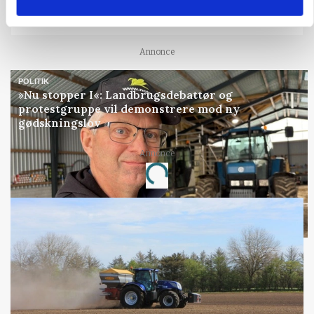
Fra mark til mur: Byggeriet kan åbne nyt
marked for biokul
Annonce
POLITIK
»Nu stopper I«: Landbrugsdebattør og
protestgruppe vil demonstrere mod ny
gødskningslov
Annonce
Loading...