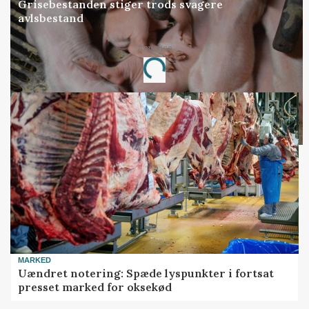
Grisebestanden stiger trods svagere
avlsbestand
Annonce
Loading...
MARKED
Uændret notering: Spæde lyspunkter i fortsat
presset marked for oksekød