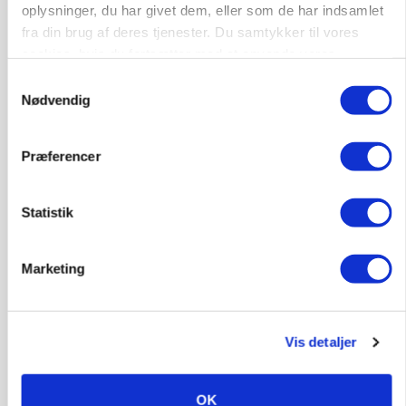
oplysninger, du har givet dem, eller som de har indsamlet
fra din brug af deres tjenester. Du samtykker til vores
cookies, hvis du fortsætter med at anvende vores
hjemmeside.
Samtykkevalg
MARKED
Nødvendig
Russisk mælkepris dykker 23 procent
Annonce
Præferencer
Statistik
Marketing
Vis detaljer
OK
BUSINESS