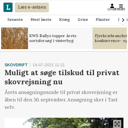
Læs e-avisen
LOGIN
MENU
Seneste
Mest læste
Kvæg
Grise
Planter
Mask
KWS Rallys topper årets
Fjerkræbranchen:
sortsforsøg i vinterbyg
konkurrence- og
SKOVDRIFT
14-07-2021 11:21
Muligt at søge tilskud til privat
skovrejsning nu
Årets ansøgningsrunde til privat skovrejsning er
åben til den 30. september. Ansøgning sker i Tast
selv.