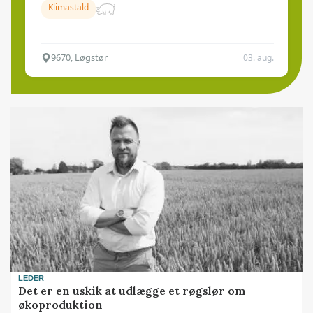
Klimastald
9670, Løgstør
03. aug.
LEDER
Det er en uskik at udlægge et røgslør om
økoproduktion