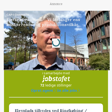
Annonce
CAP-I-DANMARK
Fjerkræbranchen: - Vi forlanger ens
konkurrence- og produktionsvilkår
Loading...
Annonce
Jobs
i samarbejde med
72
ledige stillinger
Opret agent
Se alle jobs
Elevplads tilbydes ved Ringkøbing /