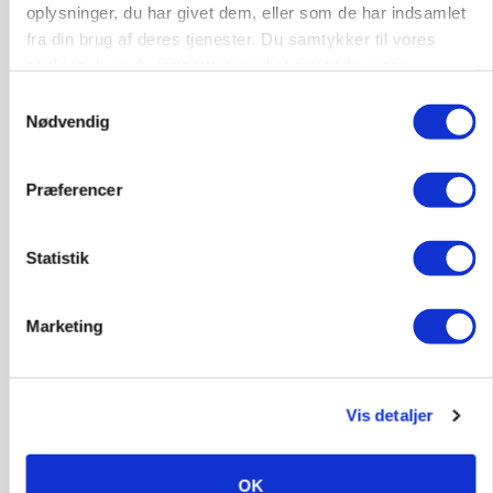
Anlæg
Kloak
oplysninger, du har givet dem, eller som de har indsamlet
fra din brug af deres tjenester. Du samtykker til vores
4690, Haslev
06. aug.
NY
cookies, hvis du fortsætter med at anvende vores
hjemmeside.
Samtykkevalg
Nødvendig
Lastbilchauffør søges til Henrik Haves
Maskinstation
Præferencer
Godstransport
Statistik
4700, Næstved
03. aug.
Marketing
Medarbejdere til griseproduktion
Grise
Vis detaljer
9681, Ranum
03. aug.
OK