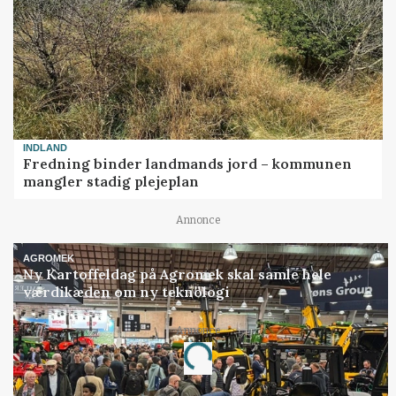
INDLAND
Fredning binder landmands jord – kommunen
mangler stadig plejeplan
Annonce
AGROMEK
Ny Kartoffeldag på Agromek skal samle hele
værdikæden om ny teknologi
Annonce
Loading...