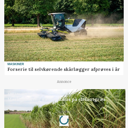
MASKINER
Forserie til selvkørende skårlægger afprøves i år
Annonce
ARRANGEMENT
Markvandring sætter fokus på elefantgræs
Loading...
Annonce