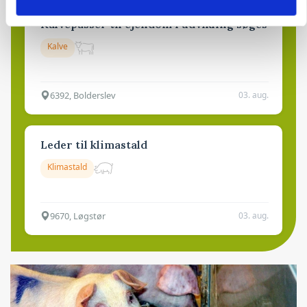
Kalvepasser til ejendom i udvikling søges
Kalve
6392, Bolderslev
03. aug.
Leder til klimastald
Klimastald
9670, Løgstør
03. aug.