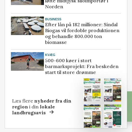
løfte midtjysk siloimportør i
Norden
BUSINESS
Efter lån på 182 millioner: Sindal
Biogas vil fordoble produktionen
og behandle 800.000 ton
biomasse
KVÆG
500-600 køer i stort
barmarksprojekt: Fra beskeden
start til store drømme
Læs flere
nyheder fra din
region
i din
lokale
landbrugsavis