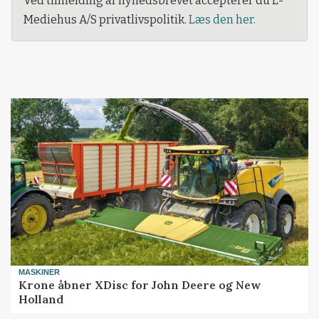
Ved tilmelding af nyhedsbrevet accepterer du L-
Mediehus A/S privatlivspolitik.
Læs den her.
MASKINER
Krone åbner XDisc for John Deere og New
Holland