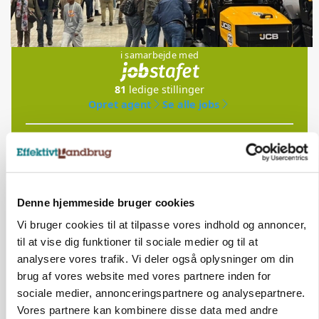
Jobs
i samarbejde med
81
ledige stillinger
Opret agent
Se alle jobs
Elevplads tilbydes ved Ringkøbing /
Trainee placement Ringkøbing
Grise
Denne hjemmeside bruger cookies
Vi bruger cookies til at tilpasse vores indhold og annoncer,
6950, Ringkøbing
06. aug.
NY
til at vise dig funktioner til sociale medier og til at
analysere vores trafik. Vi deler også oplysninger om din
brug af vores website med vores partnere inden for
Rørlægger / håndmand søges til
sociale medier, annonceringspartnere og analysepartnere.
dræn/entreprenørarbejde.
Vores partnere kan kombinere disse data med andre