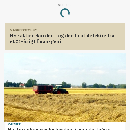
Annonce
Loading...
MARKEDSFOKUS
Nye aktierekorder – og den brutale lektie fra
et 24-årigt finansgeni
MARKED
Høstpres kan sænke hvedeprisen yderligere