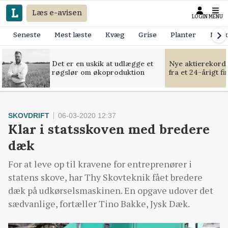
Læs e-avisen
LOGIN
MENU
Seneste
Mest læste
Kvæg
Grise
Planter
Mask
Det er en uskik at udlægge et
Nye aktierekorde
røgslør om økoproduktion
fra et 24-årigt f
SKOVDRIFT
06-03-2020 12:37
Klar i statsskoven med bredere
dæk
For at leve op til kravene for entreprenører i
statens skove, har Thy Skovteknik fået bredere
dæk på udkørselsmaskinen. En opgave udover det
sædvanlige, fortæller Tino Bakke, Jysk Dæk.