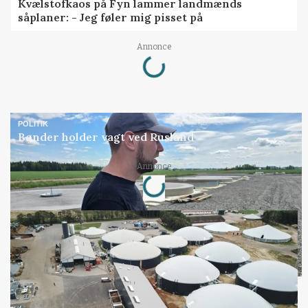
Kvælstofkaos på Fyn lammer landmænds
såplaner: - Jeg føler mig pisset på
Loading...
Annonce
POLITIK
Bønder holder vagt ved Rusland
Loading...
Annonce