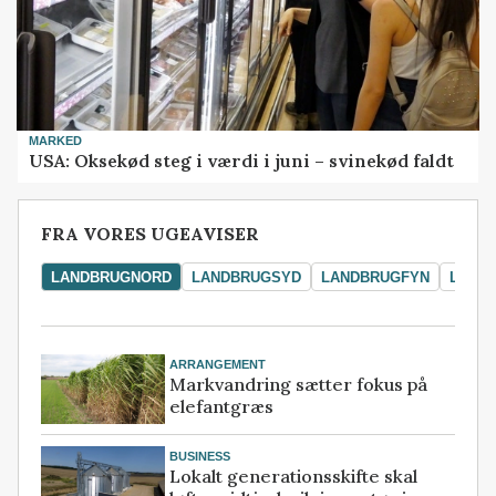
MARKED
USA: Oksekød steg i værdi i juni – svinekød faldt
FRA VORES UGEAVISER
LANDBRUGNORD
LANDBRUGSYD
LANDBRUGFYN
LAND
ARRANGEMENT
Markvandring sætter fokus på
elefantgræs
BUSINESS
Lokalt generationsskifte skal