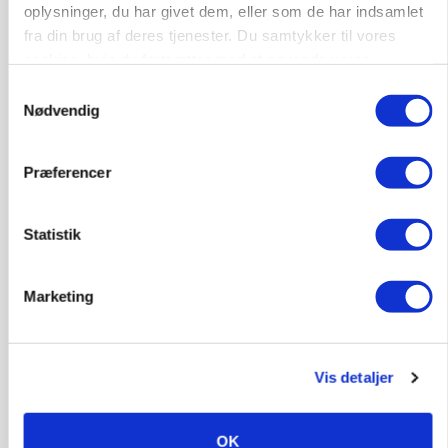
oplysninger, du har givet dem, eller som de har indsamlet
fra din brug af deres tjenester. Du samtykker til vores
cookies, hvis du fortsætter med at anvende vores
hjemmeside.
Samtykkevalg
Nødvendig
Præferencer
POLITIK
»Nu stopper I«: Landbrugsdebattør og
protestgruppe vil demonstrere mod ny
Statistik
gødskningslov
Annonce
Marketing
KVÆG
Snart kan man søge tilskud til naturprojekter
Vis detaljer
Loading...
Annonce
OK