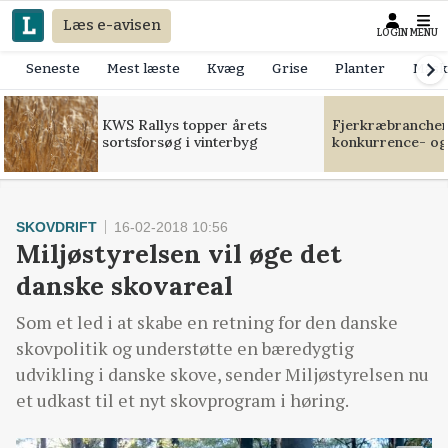
Læs e-avisen
LOGIN
MENU
Seneste
Mest læste
Kvæg
Grise
Planter
Mask
KWS Rallys topper årets
Fjerkræbranchen:
sortsforsøg i vinterbyg
konkurrence- og
SKOVDRIFT
16-02-2018 10:56
Miljøstyrelsen vil øge det
danske skovareal
Som et led i at skabe en retning for den danske
skovpolitik og understøtte en bæredygtig
udvikling i danske skove, sender Miljøstyrelsen nu
et udkast til et nyt skovprogram i høring.