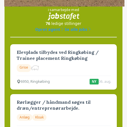
Jobs
i samarbejde med
76
ledige stillinger
Opret agent
Se alle jobs
Elevplads tilbydes ved Ringkøbing /
Trainee placement Ringkøbing
Grise
6950, Ringkøbing
06. aug.
NY
Rørlægger / håndmand søges til
dræn/entreprenørarbejde.
Anlæg
Kloak