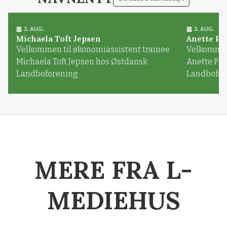
3. AUG.
3. AUG.
Michaela Toft Jepsen
Anette Pl
Velkommen til økonomiassistent trainee
Velkommen 
Michaela Toft Jepsen hos Østdansk
Anette Pl
Landboforening
Landbofor
MERE FRA L-
MEDIEHUS