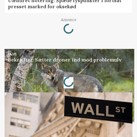
Uændret notering: Spæde lyspunkter i fortsat
presset marked for oksekød
Loading...
Annonce
ULVE
Bekræftet: Sætter droner ind mod problemulv
Loading...
Annonce