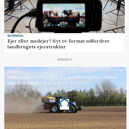
BUSINESS
Ejer eller medejer? Nyt tv-format udfordrer
landbrugets ejerstruktur
Annonce
POLITIK
Folketinget behandler ny gødskningslov: Sådan
kan den ændre din bedrift fra 2027
Annonce
Loading...