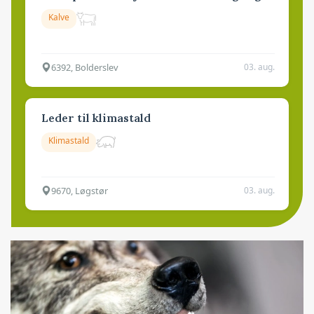
Kalve
6392, Bolderslev
03. aug.
Leder til klimastald
Klimastald
9670, Løgstør
03. aug.