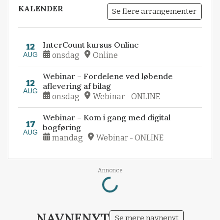
KALENDER
Se flere arrangementer
InterCount kursus Online
12
AUG
onsdag
Online
Webinar – Fordelene ved løbende
12
aflevering af bilag
AUG
onsdag
Webinar - ONLINE
Webinar – Kom i gang med digital
17
bogføring
AUG
mandag
Webinar - ONLINE
Loading...
Annonce
NAVNENYT
Se mere navnenyt