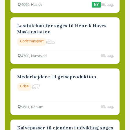
4690, Haslev
06. aug.
NY
Lastbilchauffør søges til Henrik Haves
Maskinstation
Godstransport
4700, Næstved
03. aug.
Medarbejdere til griseproduktion
Grise
9681, Ranum
03. aug.
Kalvepasser til ejendom i udvikling søges