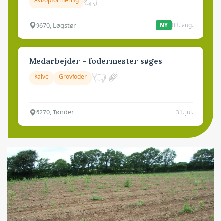
Avl/opformering
9670, Løgstør
03. aug.
NY
Medarbejder - fodermester søges
Kalve
Grovfoder
6270, Tønder
31. jul.