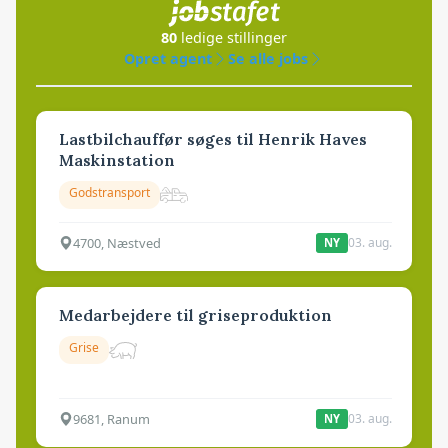
80
ledige stillinger
Opret agent
Se alle jobs
Lastbilchauffør søges til Henrik Haves
Maskinstation
Godstransport
4700, Næstved
03. aug.
NY
Medarbejdere til griseproduktion
Grise
9681, Ranum
03. aug.
NY