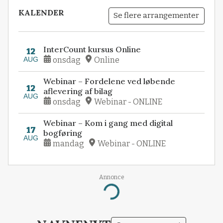
KALENDER
Se flere arrangementer
InterCount kursus Online
12
AUG
onsdag
Online
Webinar – Fordelene ved løbende
12
aflevering af bilag
AUG
onsdag
Webinar - ONLINE
Webinar – Kom i gang med digital
17
bogføring
AUG
mandag
Webinar - ONLINE
Annonce
Loading...