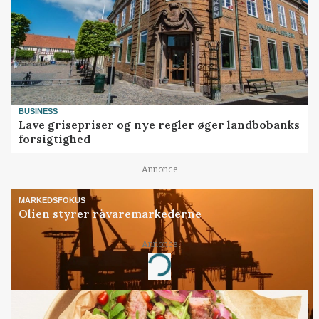
BUSINESS
Lave grisepriser og nye regler øger landbobanks
forsigtighed
Annonce
MARKEDSFOKUS
Olien styrer råvaremarkederne
Annonce
Loading...