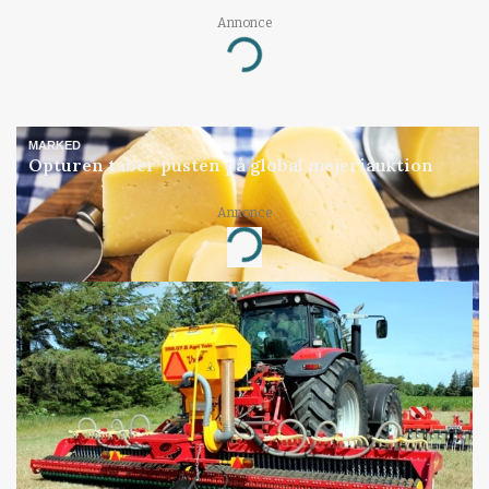
Annonce
Loading...
MARKED
Opturen taber pusten på global mejeriauktion
Annonce
Loading...