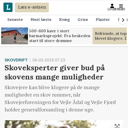
Læs e-avisen
LOGIN
MENU
Seneste
Mest læste
Kvæg
Grise
Planter
Mask
500-600 køer i stort
Befriende, at to
barmarksprojekt: Fra beskeden
blevet klogere. D
start til store drømme
SKOVDRIFT
06-03-2019 07:23
Skoveksperter giver bud på
skovens mange muligheder
Skovejere kan blive klogere på de mange
muligheder en skov rummer, når
Skovejerforeningen for Vejle Ådal og Vejle Fjord
holder generalforsamling i denne uge.