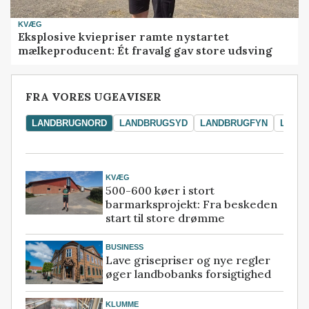
KVÆG
Eksplosive kviepriser ramte nystartet
mælkeproducent: Ét fravalg gav store udsving
FRA VORES UGEAVISER
LANDBRUGNORD
LANDBRUGSYD
LANDBRUGFYN
LAND
KVÆG
500-600 køer i stort
barmarksprojekt: Fra beskeden
start til store drømme
BUSINESS
Lave grisepriser og nye regler
øger landbobanks forsigtighed
KLUMME