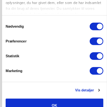
skal vurderes bredere
oplysninger, du har givet dem, eller som de har indsamlet
fra din brug af deres tjenester. Du samtykker til vores
cookies, hvis du fortsætter med at anvende vores
hjemmeside.
Samtykkevalg
Nødvendig
Præferencer
Statistik
LEDER
Befriende, at topredaktør erkender, hun er
Marketing
blevet klogere. Det kunne vi alle lære af
Annonce
Vis detaljer
Loading...
OK