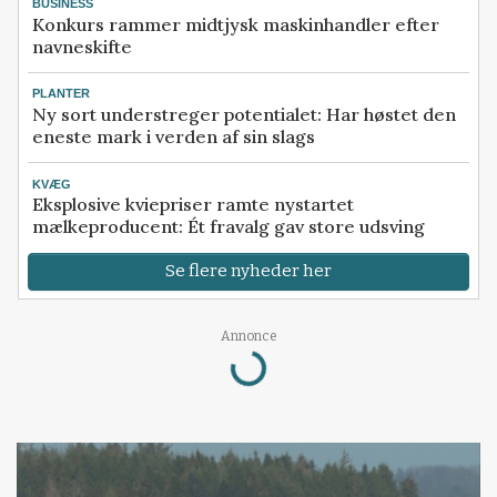
BUSINESS
Konkurs rammer midtjysk maskinhandler efter
navneskifte
PLANTER
Ny sort understreger potentialet: Har høstet den
eneste mark i verden af sin slags
KVÆG
Eksplosive kviepriser ramte nystartet
mælkeproducent: Ét fravalg gav store udsving
Se flere nyheder her
Loading...
Annonce