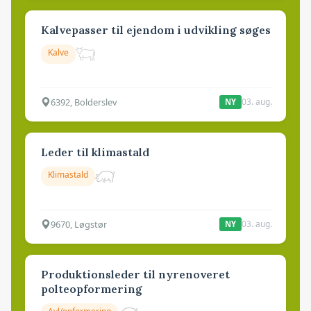
Kalvepasser til ejendom i udvikling søges
Kalve
6392, Bolderslev
03. aug.
NY
Leder til klimastald
Klimastald
9670, Løgstør
03. aug.
NY
Produktionsleder til nyrenoveret
polteopformering