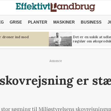
ÆG
GRISE
PLANTER
MASKINER
BUSINESS
J
er droner ind mod
Det er en uskik at udl
røgslør om økoproduk
Annonce
 skovrejsning er st
stor søgning til Miljøstyrelsens skovrejsningsp