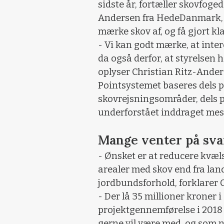
sidste år, fortæller skovfoged
Andersen fra HedeDanmark, 
mærke skov af, og få gjort kla
- Vi kan godt mærke, at inter
da også derfor, at styrelsen 
oplyser Christian Ritz-Ander
Pointsystemet baseres dels p
skovrejsningsområder, dels 
underforstået inddraget mest
Mange venter på sva
- Ønsket er at reducere kvæl
arealer med skov end fra lan
jordbundsforhold, forklarer C
- Der lå 35 millioner kroner 
projektgennemførelse i 2018
gerne vil være med, og som n