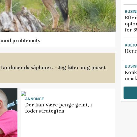
BUSIN
Efter
opfo
for 8
d mod problemulv
KULT
Herr
landmænds såplaner: - Jeg føler mig pisset
BUSIN
Konk
mask
ANNONCE
Der kan være penge gemt, i
foderstrategien