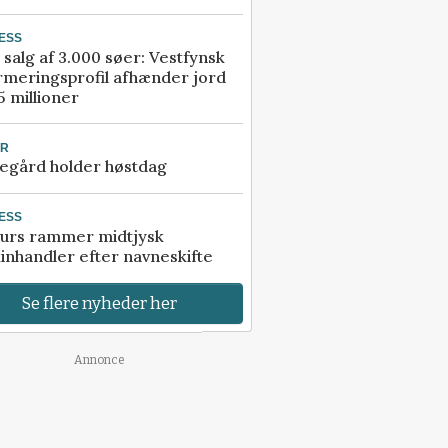
ESS
 salg af 3.000 søer: Vestfynsk
rmeringsprofil afhænder jord
5 millioner
UR
egård holder høstdag
ESS
urs rammer midtjysk
inhandler efter navneskifte
Se flere nyheder her
Annonce