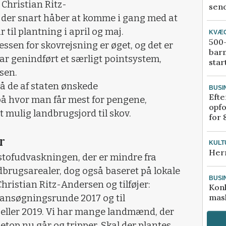
 Christian Ritz-
send
der snart håber at komme i gang med at
r til plantning i april og maj.
KVÆ
500-
essen for skovrejsning er øget, og det er
bar
har genindført et særligt pointsystem,
star
sen.
å de af staten ønskede
BUSI
Efte
på hvor man får mest for pengene,
opfo
 mulig landbrugsjord til skov.
for 
r
KULT
Her
stofudvaskningen, der er mindre fra
dbrugsarealer, dog også baseret på lokale
BUSI
hristian Ritz-Andersen og tilføjer:
Kon
mask
i ansøgningsrunde 2017 og til
 eller 2019. Vi har mange landmænd, der
etop nu går og tripper. Skal der plantes