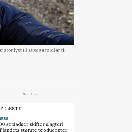
or lyst til at søge midler til
Annonce
T LÆSTE
NESS
00 stipladser skifter slagteri:
f landets største producenter