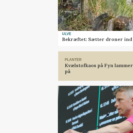
ULVE
Bekræftet: Sætter droner in
PLANTER
Kvælstofkaos på Fyn lammer 
på