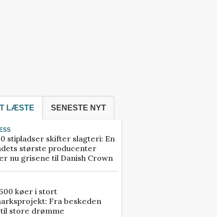
T LÆSTE
SENESTE NYT
ESS
0 stipladser skifter slagteri: En
ndets største producenter
r nu grisene til Danish Crown
00 køer i stort
arksprojekt: Fra beskeden
 til store drømme