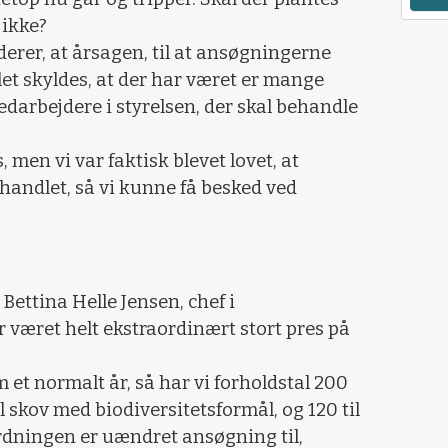
t ikke?
erer, at årsagen, til at ansøgningerne
t skyldes, at der har været er mange
edarbejdere i styrelsen, der skal behandle
, men vi var faktisk blevet lovet, at
andlet, så vi kunne få besked ved
Bettina Helle Jensen, chef i
r været helt ekstraordinært stort pres på
m et normalt år, så har vi forholdstal 200
il skov med biodiversitetsformål, og 120 til
rdningen er uændret ansøgning til,