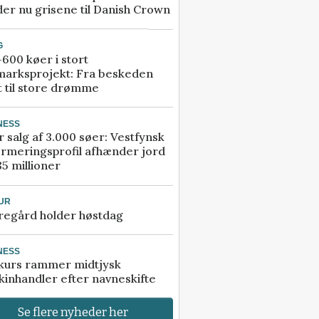
er nu grisene til Danish Crown
G
600 køer i stort
marksprojekt: Fra beskeden
t til store drømme
NESS
r salg af 3.000 søer: Vestfynsk
rmeringsprofil afhænder jord
85 millioner
UR
regård holder høstdag
NESS
kurs rammer midtjysk
inhandler efter navneskifte
Se flere nyheder her