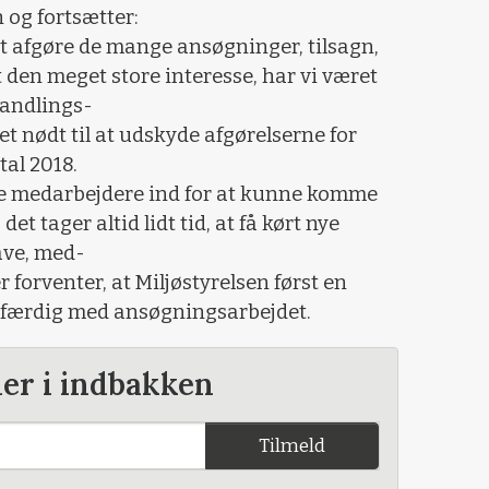
n og fortsætter:
at afgøre de mange ansøgninger, tilsagn,
 den meget store interesse, har vi været
handlings-
 nødt til at udskyde afgørelserne for
tal 2018.
ye medarbejdere ind for at kunne komme
t tager altid lidt tid, at få kørt nye
ave, med-
r forventer, at Miljøstyrelsen først en
lt færdig med ansøgningsarbejdet.
der i indbakken
Tilmeld