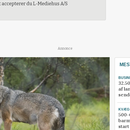
t accepterer du L-Mediehus A/S
Annonce
MES
BUSIN
32.50
af la
sende
KVÆG
500-6
barm
start