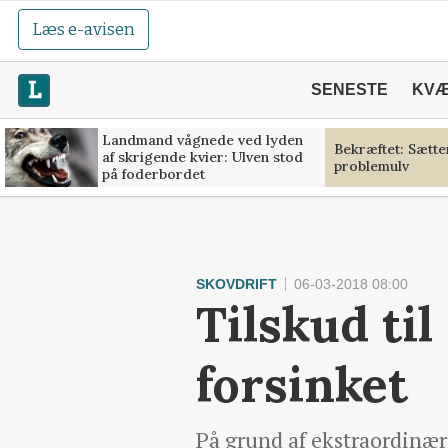
Læs e-avisen
SENESTE
KV
Landmand vågnede ved lyden
Bekræftet: Sætt
af skrigende kvier: Ulven stod
problemulv
på foderbordet
SKOVDRIFT
06-03-2018 08:00
Tilskud til
forsinket
På grund af ekstraordinær 