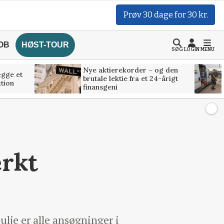
Prøv 30 dage for 30 kr.
OB
HØST-TOUR
SØG
LOGIN
MENU
Nye aktierekorder – og den
ægge et
brutale lektie fra et 24-årigt
tion
finansgeni
ærkt
ulje er alle ansøgninger i