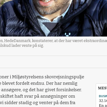
, HedeDanmark, konstaterer, at der har været ekstraordinær st
ilskud lader vente på sig.
oner i Miljøstyrelsens skovrejsningspulje
e blevet fordelt endnu. Der har nemlig
MES
nsøgere, og det har givet forsinkelser.
skiftet haft svar på ansøgninger om
BUSI
32.5
 vi sidder stadig og venter på dem fra
En a