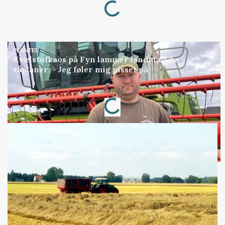
PLANTER
Kvælstofkaos på Fyn lammer landmænds
såplaner: - Jeg føler mig pisset på
Loading...
Annonce