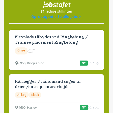
81
ledige stillinger
Opret agent
Se alle jobs
Elevplads tilbydes ved Ringkøbing /
Trainee placement Ringkøbing
Grise
6950, Ringkøbing
06. aug.
NY
Rørlægger / håndmand søges til
dræn/entreprenørarbejde.
Anlæg
Kloak
4690, Haslev
06. aug.
NY