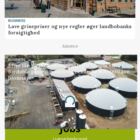
BUSINESS
Lave grisepriser og nye regler øger landbobanks
forsigtighed
Annonce
BUSINESS
Efter lån på 182 millioner: Sindal Biogas vil
fordoble produktionen og behandle 800.000 ton
biomasse
Annonce
Loading...
Jobs
i samarbejde med