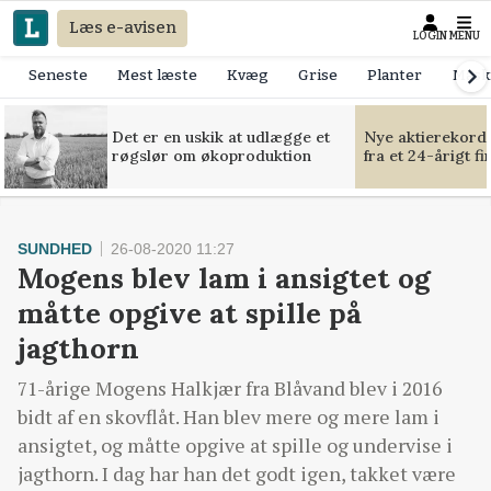
Læs e-avisen
LOGIN
MENU
Seneste
Mest læste
Kvæg
Grise
Planter
Mask
Det er en uskik at udlægge et
Nye aktierekorde
røgslør om økoproduktion
fra et 24-årigt f
SUNDHED
26-08-2020 11:27
Mogens blev lam i ansigtet og
måtte opgive at spille på
jagthorn
71-årige Mogens Halkjær fra Blåvand blev i 2016
bidt af en skovflåt. Han blev mere og mere lam i
ansigtet, og måtte opgive at spille og undervise i
jagthorn. I dag har han det godt igen, takket være