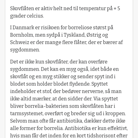
Skovflåten er aktiv helt ned til temperatur på + 5
grader celcius.
I Danmark er risikoen for borreliose størst på
Bornholm, men sydpå i Tyskland, Østrig og
Schweiz er der mange flere flåter, der er bærer af
sygdommen.
Det er ikke kun skovflåter, der kan overføre
sygdommen. Det kan en myg også, idet både en
skovflåt og en myg stikker og sender spyt ind i
blodet som holder blodet flydende. Spyttet
indeholder et stof, der bedøver nerverne, så man
ikke altid mærker, at den sidder der. Via spyttet
bliver borrelia-bakterien som skovflåten har i
tarmsystemet, overført og breder sig ud i kroppen.
Selvom man ofte får antibiotika, dækker dette ikke
alle former for borrelia. Antibiotika er kun effektivt,
hvis man får det inden for en kort tidshorisont efter