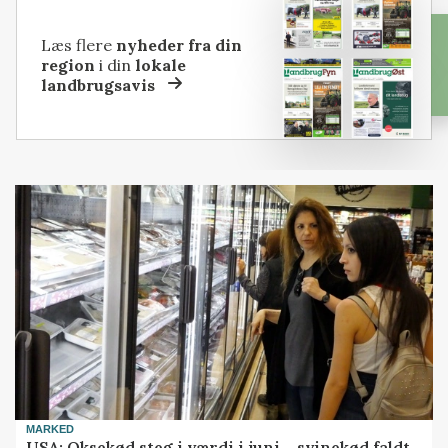
Læs flere
nyheder fra din
region
i din
lokale
landbrugsavis
MARKED
USA: Oksekød steg i værdi i juni – svinekød faldt