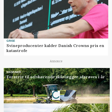
GRISE
Svineproducenter kalder Danish Crowns pris en
katastrofe
Annonce
MASKINER
Forserie til selvkørende skårlægger afprøves i år
Loading...
Annonce