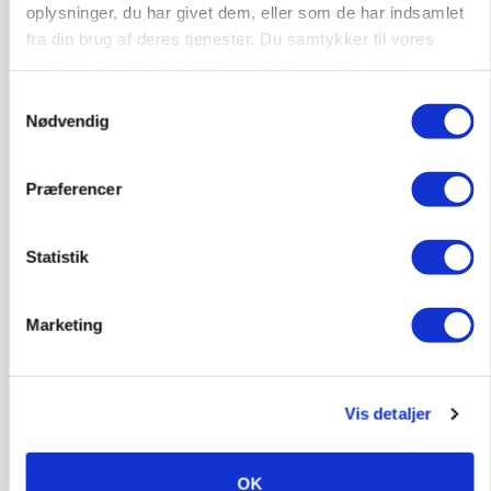
oplysninger, du har givet dem, eller som de har indsamlet
fra din brug af deres tjenester. Du samtykker til vores
6392, Bolderslev
03. aug.
cookies, hvis du fortsætter med at anvende vores
hjemmeside.
Samtykkevalg
Nødvendig
Leder til klimastald
Klimastald
Præferencer
9670, Løgstør
Statistik
03. aug.
Marketing
Vis detaljer
OK