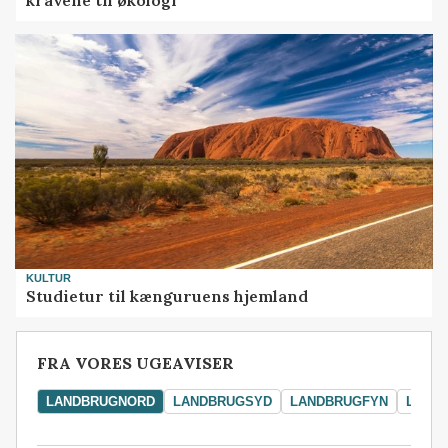
kravene til økologi
KULTUR
Studietur til kænguruens hjemland
FRA VORES UGEAVISER
LANDBRUGNORD
LANDBRUGSYD
LANDBRUGFYN
LAND