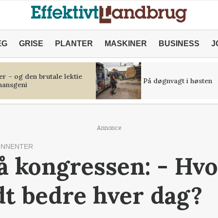
ÆG
GRISE
PLANTER
MASKINER
BUSINESS
J
r – og den brutale lektie
På døgnvagt i høsten
inansgeni
Annonce
ONNENTER
på kongressen: - Hv
idt bedre hver dag?