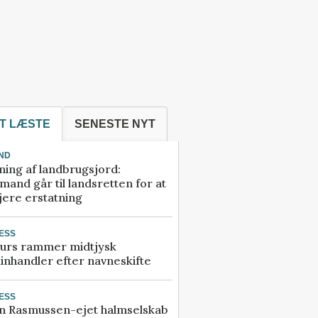
T LÆSTE
SENESTE NYT
ND
ning af landbrugsjord:
and går til landsretten for at
jere erstatning
ESS
urs rammer midtjysk
inhandler efter navneskifte
ESS
n Rasmussen-ejet halmselskab