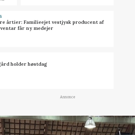
S
ire årtier: Familieejet vestjysk producent af
nventar får ny medejer
ård holder høstdag
Annonce