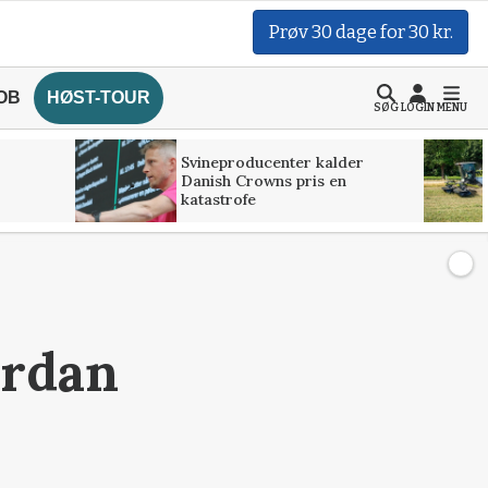
Prøv 30 dage for 30 kr.
OB
HØST-TOUR
SØG
LOGIN
MENU
Svineproducenter kalder
Danish Crowns pris en
katastrofe
ordan