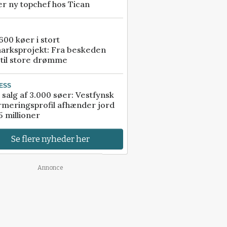
r ny topchef hos Tican
00 køer i stort
arksprojekt: Fra beskeden
 til store drømme
ESS
 salg af 3.000 søer: Vestfynsk
rmeringsprofil afhænder jord
5 millioner
Se flere nyheder her
Annonce