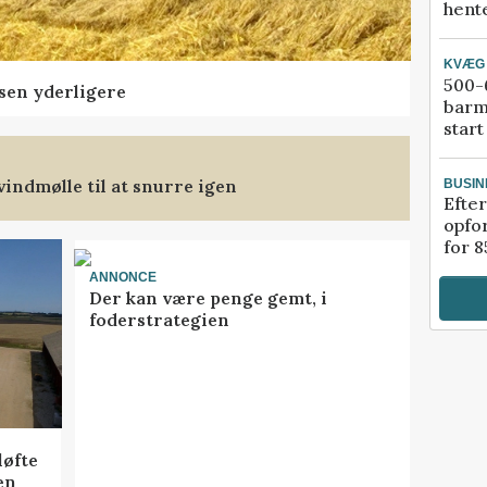
hente
KVÆG
500-6
sen yderligere
barm
start
indmølle til at snurre igen
BUSIN
Efter
opfo
for 8
ANNONCE
Der kan være penge gemt, i
foderstrategien
løfte
en