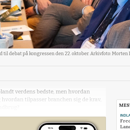
til debat på kongressen den 22. oktober. Arkivfoto: Morten 
blandt verdens bedste, men hvordan
g hvordan tilpasser branchen sig de krav,
MES
andbrug?
INDL
Fred
Land