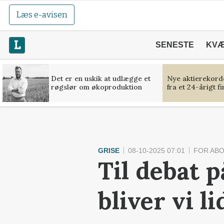
Læs e-avisen
SENESTE
KV
Det er en uskik at udlægge et
Nye aktierekorde
røgslør om økoproduktion
fra et 24-årigt f
GRISE
08-10-2025 07:01
FOR AB
Til debat 
bliver vi l