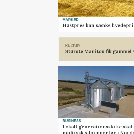
MARKED
Høstpres kan sænke hvedepri
KULTUR
Største Manitou fik gammel v
BUSINESS
Lokalt generationsskifte skal 
midtjysk siloimportør i Nord