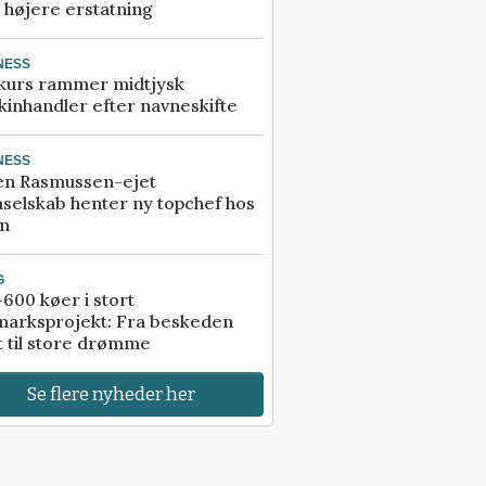
å højere erstatning
NESS
kurs rammer midtjysk
inhandler efter navneskifte
NESS
en Rasmussen-ejet
selskab henter ny topchef hos
an
G
600 køer i stort
marksprojekt: Fra beskeden
t til store drømme
Se flere nyheder her