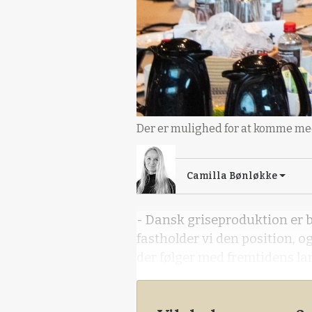
Der er mulighed for at komme med 
Camilla Bønløkke
- Dansk griseproduktion er 
fastholder vi den position, o
der følger med fremtidens l