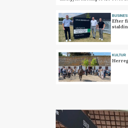
BUSINES
Efter f
staldi
KULTUR
Herreg