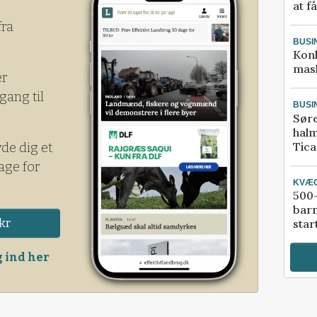
at f
fra
BUSI
Kon
mask
er
gang til
BUSI
Sør
halm
Tic
yde dig et
age for
KVÆ
500-
bar
kr
star
 ind her