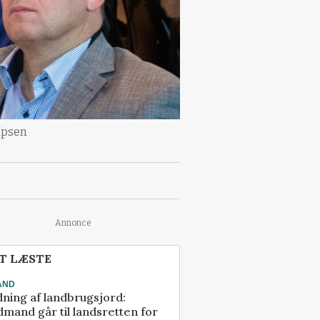
Ipsen
Annonce
T LÆSTE
AND
ning af landbrugsjord:
mand går til landsretten for