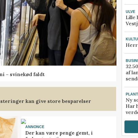
ULVE
Lille
Vestj
KULT
Herr
BUSIN
32.50
af la
ni – svinekød faldt
sende
PLAN
Ny so
steringer kan give store besparelser
Har 
verde
ANNONCE
Der kan være penge gemt, i