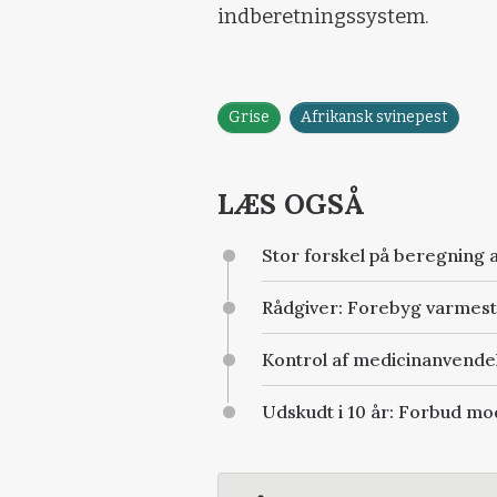
indberetningssystem.
Grise
Afrikansk svinepest
LÆS OGSÅ
Stor forskel på beregning 
Rådgiver: Forebyg varmestr
Kontrol af medicinanvendel
Udskudt i 10 år: Forbud mod