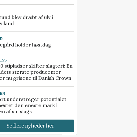
 hund blev dræbt af ulv i
ylland
UR
egård holder høstdag
ESS
0 stipladser skifter slagteri: En
ndets største producenter
r nu grisene til Danish Crown
TER
rt understreger potentialet:
høstet den eneste mark i
n af sin slags
Se flere nyheder her