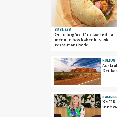
BUSINESS
Grambogård får oksekød på
menuen hos københavnsk
restaurantkæde
KULTUR
Austra
Det ka
BUSINES
Ny HR-
Innova