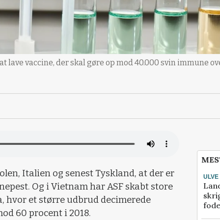
t lave vaccine, der skal gøre op mod 40.000 svin immune over
MES
olen, Italien og senest Tyskland, at der er
ULVE
Lan
nepest. Og i Vietnam har ASF skabt store
skri
a, hvor et større udbrud decimerede
fod
od 60 procent i 2018.