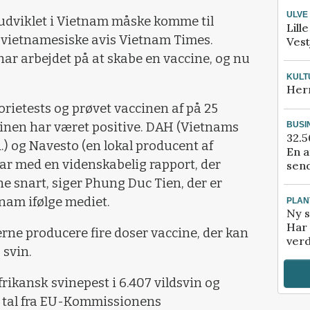
ULVE
 udviklet i Vietnam måske komme til
Lill
 vietnamesiske avis Vietnam Times.
Vest
 har arbejdet på at skabe en vaccine, og nu
KULT
Her
orietests og prøvet vaccinen af på 25
ccinen har været positive. DAH (Vietnams
BUSI
32.5
.) og Navesto (en lokal producent af
En a
lar med en videnskabelig rapport, der
send
e snart, siger Phung Duc Tien, der er
tnam ifølge mediet.
PLAN
Ny s
Har 
erne producere fire doser vaccine, der kan
verd
 svin.
frikansk svinepest i 6.407 vildsvin og
r tal fra EU-Kommissionens