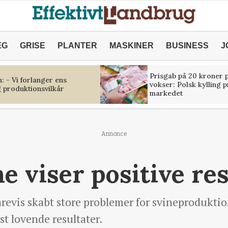
ÆG
GRISE
PLANTER
MASKINER
BUSINESS
J
Prisgab på 20 kroner p
 - Vi forlanger ens
vokser: Polsk kylling 
 produktionsvilkår
markedet
Annonce
e viser positive res
 årevis skabt store problemer for svineprodukt
t lovende resultater.