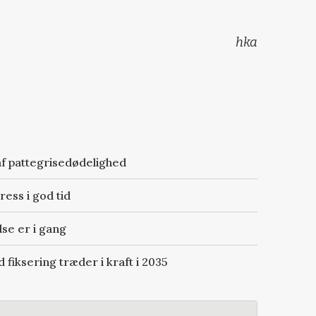
hka
af pattegrisedødelighed
ess i god tid
se er i gang
 fiksering træder i kraft i 2035