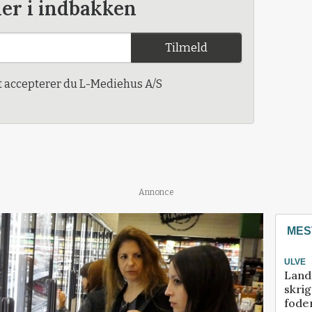
der i indbakken
Tilmeld
t accepterer du L-Mediehus A/S
Annonce
MES
ULVE
Land
skrig
fode