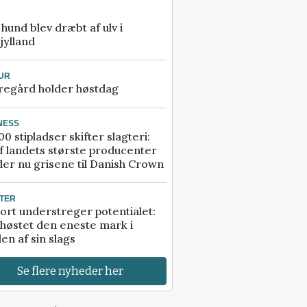
e hund blev dræbt af ulv i
jylland
UR
regård holder høstdag
NESS
00 stipladser skifter slagteri:
f landets største producenter
er nu grisene til Danish Crown
TER
ort understreger potentialet:
høstet den eneste mark i
en af sin slags
Se flere nyheder her