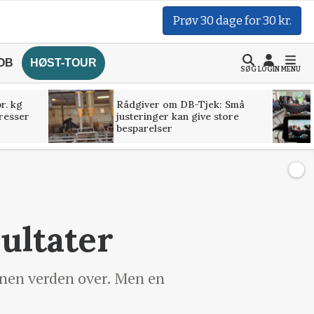
Prøv 30 dage for 30 kr.
OB
HØST-TOUR
SØG
LOGIN
MENU
r. kg
Rådgiver om DB-Tjek: Små
presser
justeringer kan give store
besparelser
ultater
ionen verden over. Men en