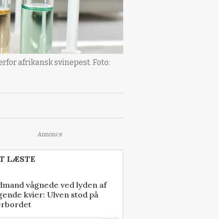
for afrikansk svinepest. Foto:
Annonce
T LÆSTE
dmand vågnede ved lyden af
gende kvier: Ulven stod på
erbordet