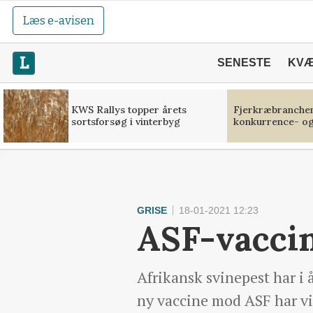
Læs e-avisen
SENESTE
KV
KWS Rallys topper årets
Fjerkræbranchen:
sortsforsøg i vinterbyg
konkurrence- og
GRISE
18-01-2021 12:23
ASF-vaccin
Afrikansk svinepest har i
ny vaccine mod ASF har vis