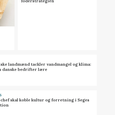
foderstrategien
lske landmænd tackler vandmangel og klima:
n danske bedrifter lære
S
chef skal koble kultur og forretning i Seges
tion