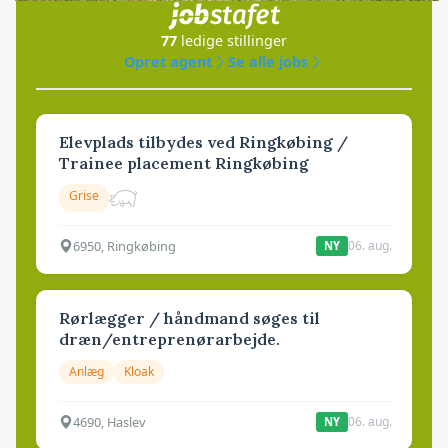
77
ledige stillinger
Opret agent
Se alle jobs
Elevplads tilbydes ved Ringkøbing /
Trainee placement Ringkøbing
Grise
6950, Ringkøbing
06. aug.
NY
Rørlægger / håndmand søges til
dræn/entreprenørarbejde.
Anlæg
Kloak
4690, Haslev
06. aug.
NY