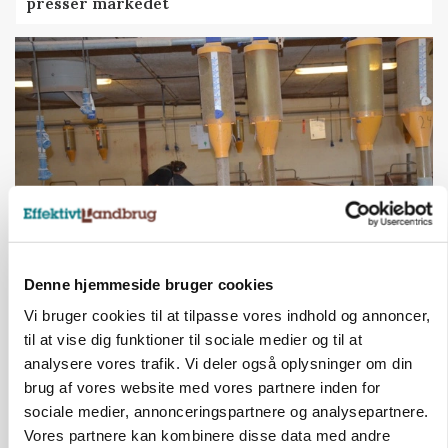
presser markedet
GRISE
Denne hjemmeside bruger cookies
Rådgiver om DB-Tjek: Små justeringer kan give
Vi bruger cookies til at tilpasse vores indhold og annoncer,
store besparelser
til at vise dig funktioner til sociale medier og til at
Loading...
analysere vores trafik. Vi deler også oplysninger om din
Annonce
brug af vores website med vores partnere inden for
sociale medier, annonceringspartnere og analysepartnere.
Vores partnere kan kombinere disse data med andre