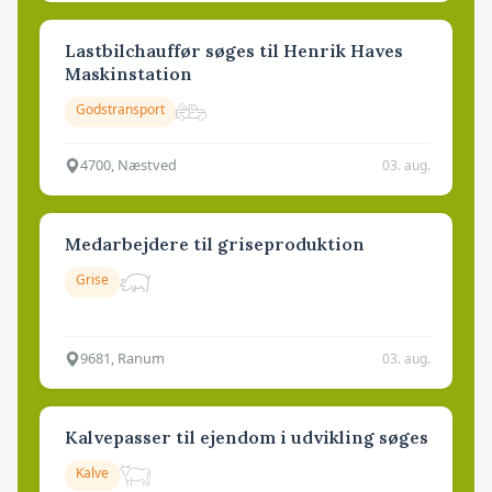
Lastbilchauffør søges til Henrik Haves
Maskinstation
Godstransport
4700, Næstved
03. aug.
Medarbejdere til griseproduktion
Grise
9681, Ranum
03. aug.
Kalvepasser til ejendom i udvikling søges
Kalve