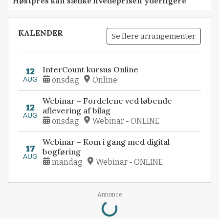
Høstpres kan sænke hvedeprisen yderligere
KALENDER
Se flere arrangementer
InterCount kursus Online
12
AUG
onsdag
Online
Webinar – Fordelene ved løbende
12
aflevering af bilag
AUG
onsdag
Webinar - ONLINE
Webinar – Kom i gang med digital
17
bogføring
AUG
mandag
Webinar - ONLINE
Loading...
Annonce