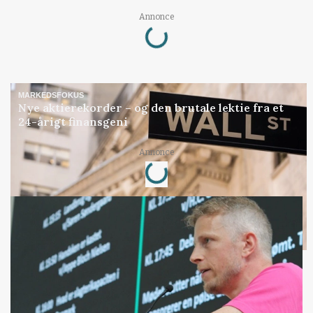
Loading...
Annonce
MARKEDSFOKUS
Nye aktierekorder – og den brutale lektie fra et
24-årigt finansgeni
Loading...
Annonce