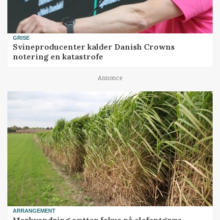
GRISE
Svineproducenter kalder Danish Crowns
notering en katastrofe
Annonce
ARRANGEMENT
Markvandring sætter fokus på elefantgræs