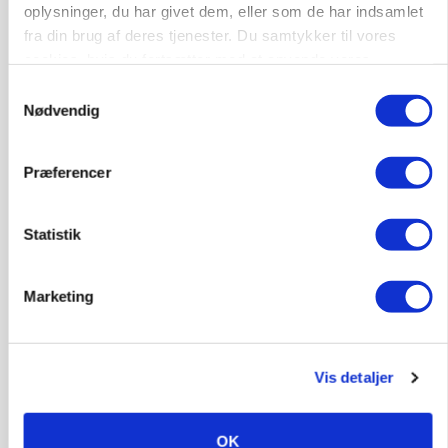
oplysninger, du har givet dem, eller som de har indsamlet
fra din brug af deres tjenester. Du samtykker til vores
cookies, hvis du fortsætter med at anvende vores
hjemmeside.
Samtykkevalg
Nødvendig
Præferencer
Statistik
POLITIK
»Nu stopper I«: Landbrugsdebattør og
protestgruppe vil demonstrere mod ny
Marketing
gødskningslov
Annonce
Vis detaljer
OK