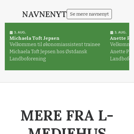
NAVNENYT
Se mere navnenyt
3. AUG.
3. AUG.
Michaela Toft Jepsen
Anette Pl
Velkommen til økonomiassistent trainee
Velkommen 
Michaela Toft Jepsen hos Østdansk
Anette Pl
Landboforening
Landbofor
MERE FRA L-
MEDIEHUS