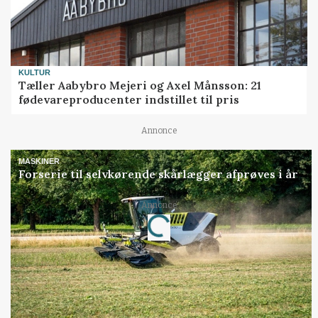
KULTUR
Tæller Aabybro Mejeri og Axel Månsson: 21
fødevareproducenter indstillet til pris
Annonce
MASKINER
Forserie til selvkørende skårlægger afprøves i år
Annonce
Loading...
Jobs
i samarbejde med