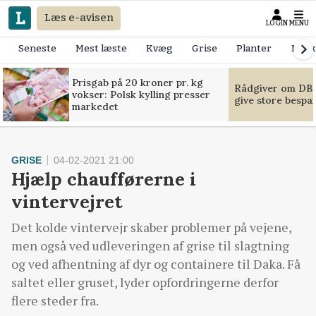
Læs e-avisen
LOGIN
MENU
Seneste
Mest læste
Kvæg
Grise
Planter
Mask
Prisgab på 20 kroner pr. kg
Rådgiver om DB-
vokser: Polsk kylling presser
give store bespa
markedet
GRISE
04-02-2021 21:00
Hjælp chaufførerne i
vintervejret
Det kolde vintervejr skaber problemer på vejene,
men også ved udleveringen af grise til slagtning
og ved afhentning af dyr og containere til Daka. Få
saltet eller gruset, lyder opfordringerne derfor
flere steder fra.