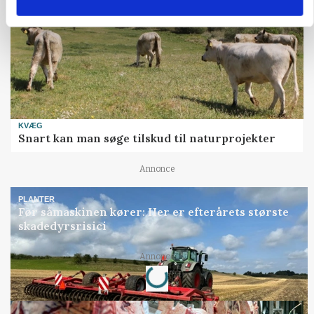
KVÆG
Snart kan man søge tilskud til naturprojekter
Annonce
PLANTER
Før såmaskinen kører: Her er efterårets største
skadedyrsrisici
Loading...
Annonce