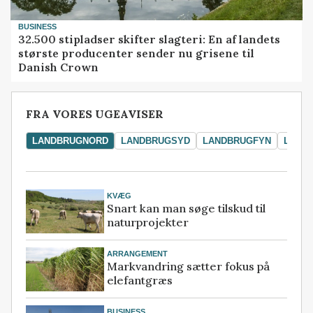
BUSINESS
32.500 stipladser skifter slagteri: En af landets
største producenter sender nu grisene til
Danish Crown
FRA VORES UGEAVISER
LANDBRUGNORD
LANDBRUGSYD
LANDBRUGFYN
LAND
KVÆG
Snart kan man søge tilskud til
naturprojekter
ARRANGEMENT
Markvandring sætter fokus på
elefantgræs
BUSINESS