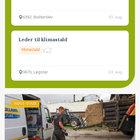
6392, Bolderslev
03. aug.
Leder til klimastald
Klimastald
9670, Løgstør
03. aug.
HØST-TOUR