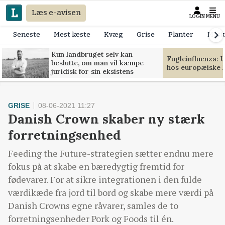
Læs e-avisen
LOGIN
MENU
Seneste
Mest læste
Kvæg
Grise
Planter
Mask
Kun landbruget selv kan
Fugleinfluenza: 
beslutte, om man vil kæmpe
hos europæiske 
juridisk for sin eksistens
GRISE
08-06-2021 11:27
Danish Crown skaber ny stærk
forretningsenhed
Feeding the Future-strategien sætter endnu mere
fokus på at skabe en bæredygtig fremtid for
fødevarer. For at sikre integrationen i den fulde
værdikæde fra jord til bord og skabe mere værdi på
Danish Crowns egne råvarer, samles de to
forretningsenheder Pork og Foods til én.