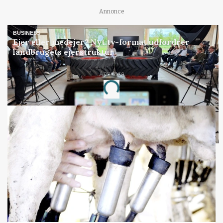
Annonce
BUSINESS
Ejer eller medejer? Nyt tv-format udfordrer
landbrugets ejerstruktur
Annonce
Loading...