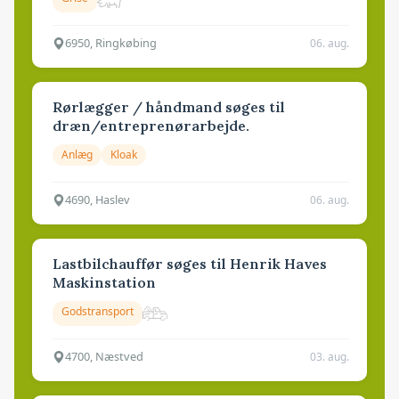
6950, Ringkøbing
06. aug.
Rørlægger / håndmand søges til
dræn/entreprenørarbejde.
Anlæg
Kloak
4690, Haslev
06. aug.
Lastbilchauffør søges til Henrik Haves
Maskinstation
Godstransport
4700, Næstved
03. aug.