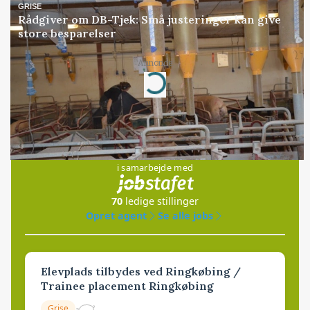
GRISE
Rådgiver om DB-Tjek: Små justeringer kan give
store besparelser
Annonce
Loading...
Jobs
i samarbejde med
70
ledige stillinger
Opret agent
Se alle jobs
Elevplads tilbydes ved Ringkøbing /
Trainee placement Ringkøbing
Grise