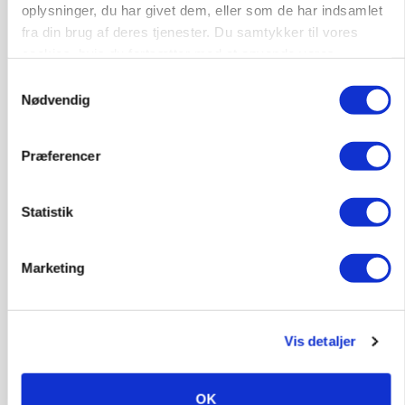
oplysninger, du har givet dem, eller som de har indsamlet
fra din brug af deres tjenester. Du samtykker til vores
cookies, hvis du fortsætter med at anvende vores
hjemmeside.
Samtykkevalg
Nødvendig
Præferencer
KVÆG
KvægrådgivningDanmark: Er gyllekapaciteten
Statistik
klar til 2027?
Marketing
Vis detaljer
OK