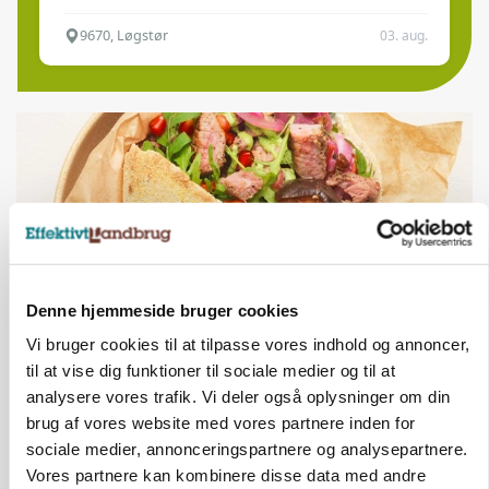
9670, Løgstør
03. aug.
Denne hjemmeside bruger cookies
Vi bruger cookies til at tilpasse vores indhold og annoncer,
til at vise dig funktioner til sociale medier og til at
BUSINESS
analysere vores trafik. Vi deler også oplysninger om din
Grambogård får oksekød på menuen hos
københavnsk restaurantkæde
brug af vores website med vores partnere inden for
sociale medier, annonceringspartnere og analysepartnere.
Vores partnere kan kombinere disse data med andre