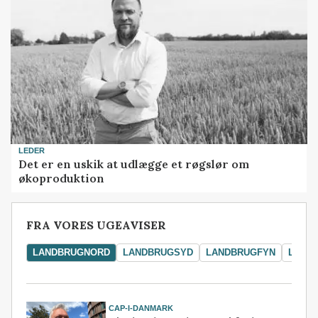
LEDER
Det er en uskik at udlægge et røgslør om
økoproduktion
FRA VORES UGEAVISER
LANDBRUGNORD
LANDBRUGSYD
LANDBRUGFYN
LAND
CAP-I-DANMARK