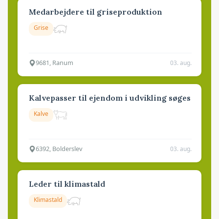
Medarbejdere til griseproduktion
Grise
9681, Ranum
03. aug.
Kalvepasser til ejendom i udvikling søges
Kalve
6392, Bolderslev
03. aug.
Leder til klimastald
Klimastald