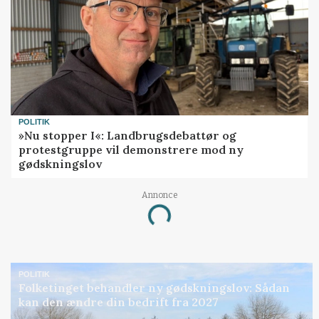
POLITIK
»Nu stopper I«: Landbrugsdebattør og
protestgruppe vil demonstrere mod ny
gødskningslov
Annonce
Loading...
POLITIK
Folketinget behandler ny gødskningslov: Sådan
kan den ændre din bedrift fra 2027