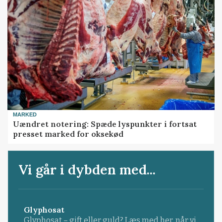
MARKED
Uændret notering: Spæde lyspunkter i fortsat
presset marked for oksekød
Vi går i dybden med...
Glyphosat
Glyphosat – gift eller guld? Læs med her, når vi