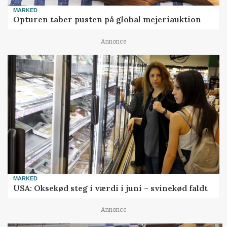
MARKED
Opturen taber pusten på global mejeriauktion
Annonce
MARKED
USA: Oksekød steg i værdi i juni – svinekød faldt
Annonce