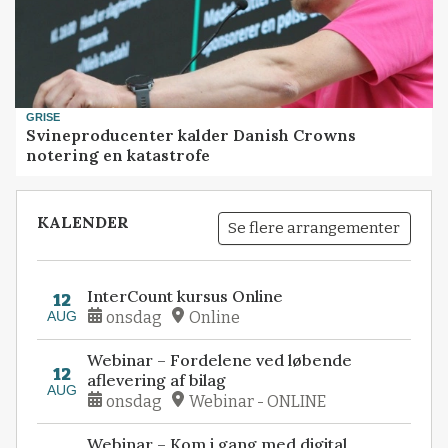
GRISE
Svineproducenter kalder Danish Crowns
notering en katastrofe
KALENDER
Se flere arrangementer
InterCount kursus Online
12
AUG
onsdag
Online
Webinar – Fordelene ved løbende
12
aflevering af bilag
AUG
onsdag
Webinar - ONLINE
Webinar – Kom i gang med digital