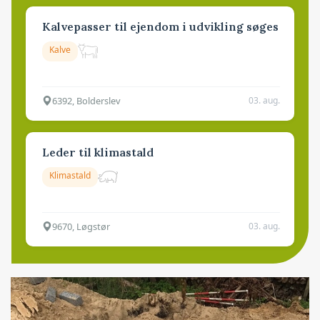
Kalvepasser til ejendom i udvikling søges
Kalve
6392, Bolderslev
03. aug.
Leder til klimastald
Klimastald
9670, Løgstør
03. aug.