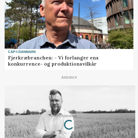
CAP-I-DANMARK
Fjerkræbranchen: - Vi forlanger ens
konkurrence- og produktionsvilkår
Annonce
LEDER
Det er en uskik at udlægge et røgslør om
økoproduktion
Annonce
Loading...