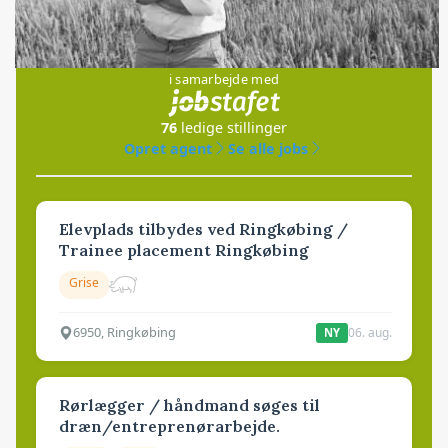
Jobs
i samarbejde med
76
ledige stillinger
Opret agent
Se alle jobs
Elevplads tilbydes ved Ringkøbing /
Trainee placement Ringkøbing
Grise
6950, Ringkøbing
06. aug.
NY
Rørlægger / håndmand søges til
dræn/entreprenørarbejde.