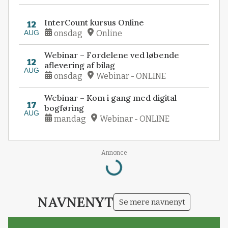
InterCount kursus Online
12
AUG
onsdag
Online
Webinar – Fordelene ved løbende
12
aflevering af bilag
AUG
onsdag
Webinar - ONLINE
Webinar – Kom i gang med digital
17
bogføring
AUG
mandag
Webinar - ONLINE
Loading...
Annonce
NAVNENYT
Se mere navnenyt