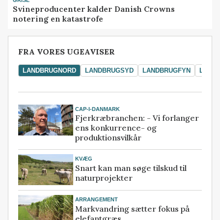
Svineproducenter kalder Danish Crowns
notering en katastrofe
FRA VORES UGEAVISER
LANDBRUGNORD
LANDBRUGSYD
LANDBRUGFYN
LAND
CAP-I-DANMARK
Fjerkræbranchen: - Vi forlanger
ens konkurrence- og
produktionsvilkår
KVÆG
Snart kan man søge tilskud til
naturprojekter
ARRANGEMENT
Markvandring sætter fokus på
elefantgræs