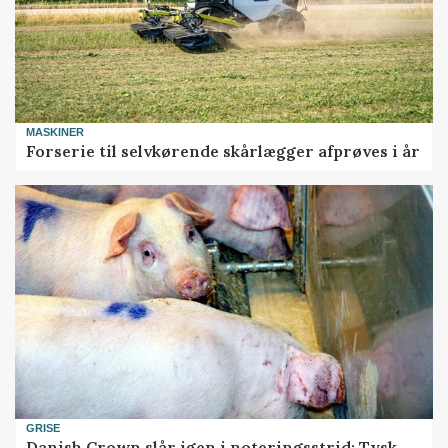
MASKINER
Forserie til selvkørende skårlægger afprøves i år
GRISE
Danish Crown slår igen i noteringsstrid: Tysk