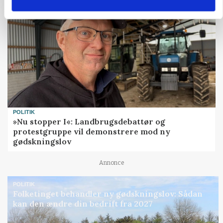
POLITIK
»Nu stopper I«: Landbrugsdebattør og
protestgruppe vil demonstrere mod ny
gødskningslov
Annonce
POLITIK
Folketinget behandler ny gødskningslov: Sådan
kan den ændre din bedrift fra 2027