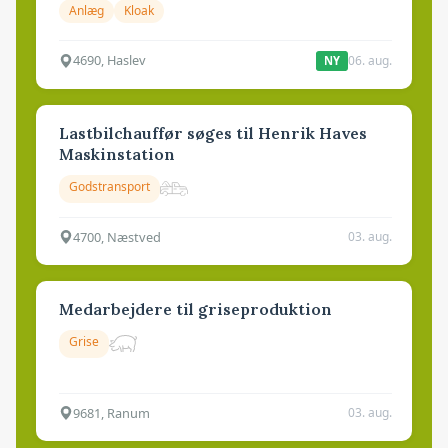
Anlæg
Kloak
4690, Haslev
06. aug.
NY
Lastbilchauffør søges til Henrik Haves
Maskinstation
Godstransport
4700, Næstved
03. aug.
Medarbejdere til griseproduktion
Grise
9681, Ranum
03. aug.