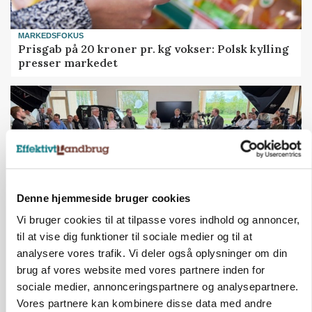
MARKEDSFOKUS
Prisgab på 20 kroner pr. kg vokser: Polsk kylling
presser markedet
Denne hjemmeside bruger cookies
Vi bruger cookies til at tilpasse vores indhold og annoncer,
til at vise dig funktioner til sociale medier og til at
analysere vores trafik. Vi deler også oplysninger om din
BUSINESS
Ejer eller medejer? Nyt tv-format udfordrer
brug af vores website med vores partnere inden for
landbrugets ejerstruktur
sociale medier, annonceringspartnere og analysepartnere.
Vores partnere kan kombinere disse data med andre