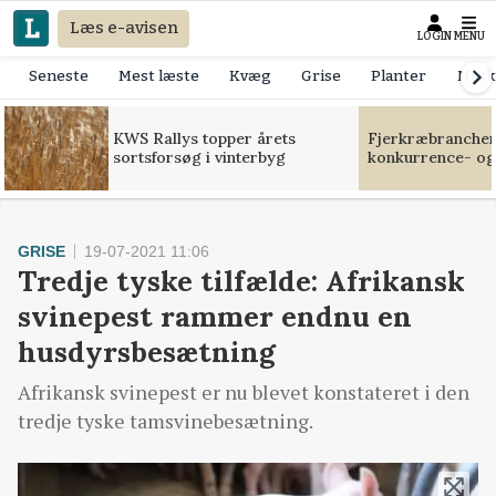
Læs e-avisen
LOGIN
MENU
Seneste
Mest læste
Kvæg
Grise
Planter
Mask
KWS Rallys topper årets
Fjerkræbranchen:
sortsforsøg i vinterbyg
konkurrence- og
GRISE
19-07-2021 11:06
Tredje tyske tilfælde: Afrikansk
svinepest rammer endnu en
husdyrsbesætning
Afrikansk svinepest er nu blevet konstateret i den
tredje tyske tamsvinebesætning.