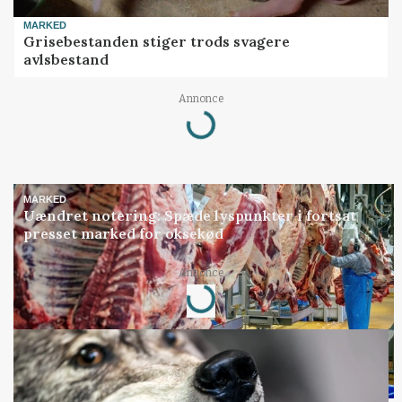
MARKED
Grisebestanden stiger trods svagere
avlsbestand
Loading...
Annonce
MARKED
Uændret notering: Spæde lyspunkter i fortsat
presset marked for oksekød
Loading...
Annonce