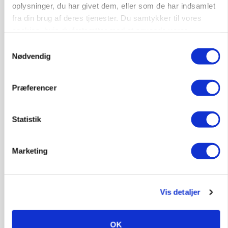
Loading...
Annonce
oplysninger, du har givet dem, eller som de har indsamlet
fra din brug af deres tjenester. Du samtykker til vores
cookies, hvis du fortsætter med at anvende vores
hjemmeside.
Samtykkevalg
Nødvendig
Præferencer
Statistik
Marketing
MARKED
Russisk mælkepris dykker 23 procent
Vis detaljer
Annonce
OK