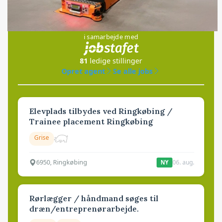
Jobs
i samarbejde med
81
ledige stillinger
Opret agent
Se alle jobs
Elevplads tilbydes ved Ringkøbing /
Trainee placement Ringkøbing
Grise
6950, Ringkøbing
06. aug.
NY
Rørlægger / håndmand søges til
dræn/entreprenørarbejde.