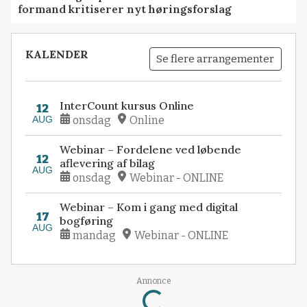
formand kritiserer nyt høringsforslag
KALENDER
Se flere arrangementer
InterCount kursus Online
12
AUG
onsdag
Online
Webinar – Fordelene ved løbende
12
aflevering af bilag
AUG
onsdag
Webinar - ONLINE
Webinar – Kom i gang med digital
17
bogføring
AUG
mandag
Webinar - ONLINE
Annonce
Loading...