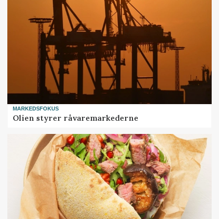
MARKEDSFOKUS
Olien styrer råvaremarkederne