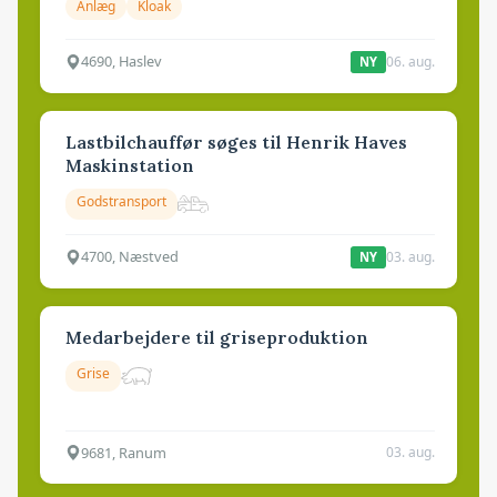
Anlæg
Kloak
4690, Haslev
06. aug.
NY
Lastbilchauffør søges til Henrik Haves
Maskinstation
Godstransport
4700, Næstved
03. aug.
NY
Medarbejdere til griseproduktion
Grise
9681, Ranum
03. aug.