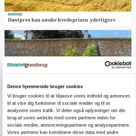
MARKED
Høstpres kan sænke hvedeprisen yderligere
Denne hjemmeside bruger cookies
Vi bruger cookies til at tilpasse vores indhold og annoncer,
til at vise dig funktioner til sociale medier og til at
KULTUR
Herregård holder høstdag
analysere vores trafik. Vi deler også oplysninger om din
brug af vores website med vores partnere inden for
Annonce
sociale medier, annonceringspartnere og analysepartnere.
Loading...
Vores partnere kan kombinere disse data med andre