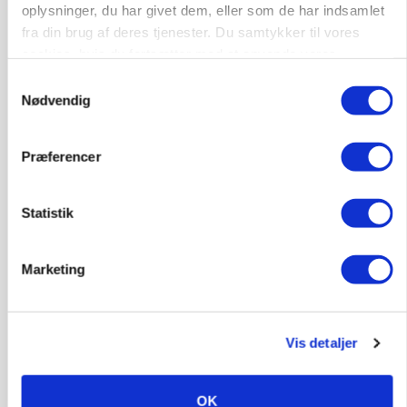
oplysninger, du har givet dem, eller som de har indsamlet
fra din brug af deres tjenester. Du samtykker til vores
cookies, hvis du fortsætter med at anvende vores
hjemmeside.
Samtykkevalg
Nødvendig
Præferencer
Statistik
Marketing
BUSINESS
Lokalt generationsskifte skal løfte midtjysk
siloimportør i Norden
Vis detaljer
Annonce
OK