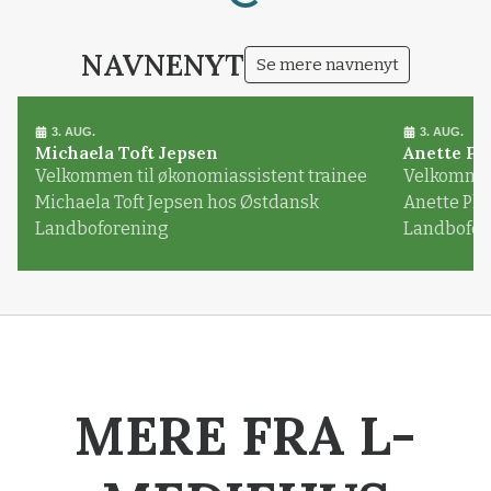
NAVNENYT
Se mere navnenyt
3. AUG.
3. AUG.
Michaela Toft Jepsen
Anette Pl
Velkommen til økonomiassistent trainee
Velkommen 
Michaela Toft Jepsen hos Østdansk
Anette Pl
Landboforening
Landbofor
MERE FRA L-