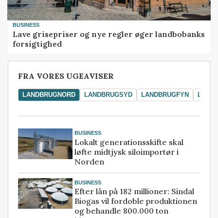
BUSINESS
Lave grisepriser og nye regler øger landbobanks
forsigtighed
FRA VORES UGEAVISER
LANDBRUGNORD
LANDBRUGSYD
LANDBRUGFYN
LAND
BUSINESS
Lokalt generationsskifte skal
løfte midtjysk siloimportør i
Norden
BUSINESS
Efter lån på 182 millioner: Sindal
Biogas vil fordoble produktionen
og behandle 800.000 ton