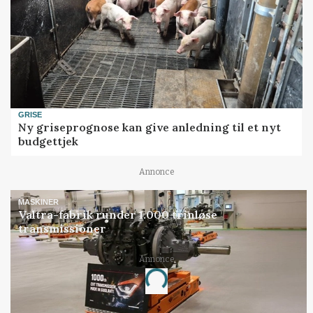
GRISE
Ny griseprognose kan give anledning til et nyt
budgettjek
Annonce
MASKINER
Valtra-fabrik runder 1.000 trinløse
transmissioner
Annonce
Loading...