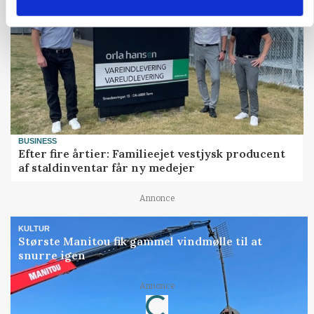
BUSINESS
Efter fire årtier: Familieejet vestjysk producent
af staldinventar får ny medejer
Annonce
KULTUR
Største Manitou fik gammel vindmølle til at
snurre igen
Annonce
Loading...