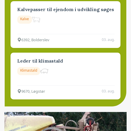
Kalvepasser til ejendom i udvikling søges
Kalve
6392, Bolderslev
03. aug.
Leder til klimastald
Klimastald
9670, Løgstør
03. aug.