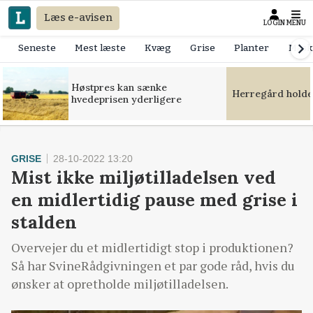
Læs e-avisen
LOGIN
MENU
Seneste
Mest læste
Kvæg
Grise
Planter
Mask
Høstpres kan sænke
Herregård holde
hvedeprisen yderligere
GRISE
28-10-2022 13:20
Mist ikke miljøtilladelsen ved
en midlertidig pause med grise i
stalden
Overvejer du et midlertidigt stop i produktionen?
Så har SvineRådgivningen et par gode råd, hvis du
ønsker at opretholde miljøtilladelsen.