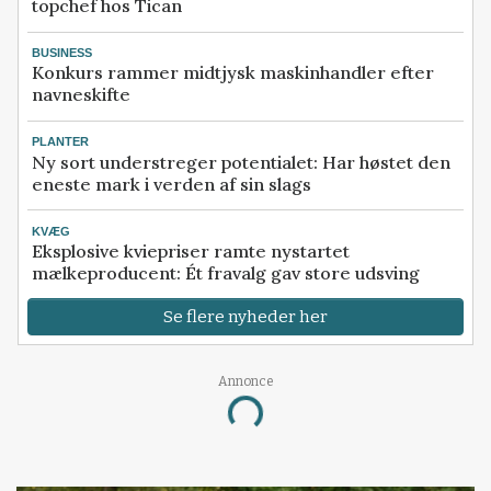
topchef hos Tican
BUSINESS
Konkurs rammer midtjysk maskinhandler efter
navneskifte
PLANTER
Ny sort understreger potentialet: Har høstet den
eneste mark i verden af sin slags
KVÆG
Eksplosive kviepriser ramte nystartet
mælkeproducent: Ét fravalg gav store udsving
Se flere nyheder her
Annonce
Loading...