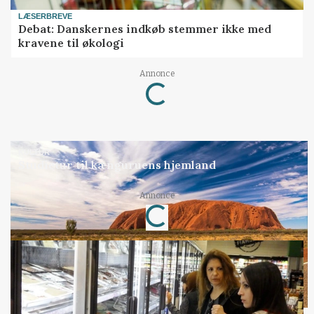
LÆSERBREVE
Debat: Danskernes indkøb stemmer ikke med
kravene til økologi
Annonce
Loading...
KULTUR
Studietur til kænguruens hjemland
Annonce
Loading...