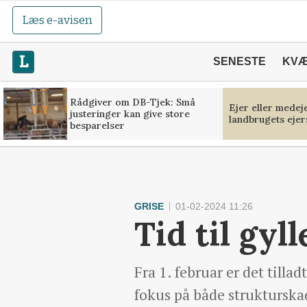
Læs e-avisen
SENESTE
KV
Rådgiver om DB-Tjek: Små
Ejer eller medej
justeringer kan give store
landbrugets ejer
besparelser
GRISE
01-02-2024 11:26
Tid til gyl
Fra 1. februar er det till
fokus på både strukturska