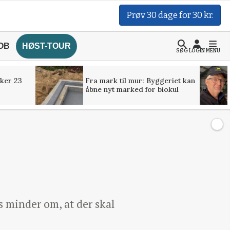
Prøv 30 dage for 30 kr.
OB
HØST-TOUR
SØG
LOGIN
MENU
ker 23
Fra mark til mur: Byggeriet kan
åbne nyt marked for biokul
s minder om, at der skal