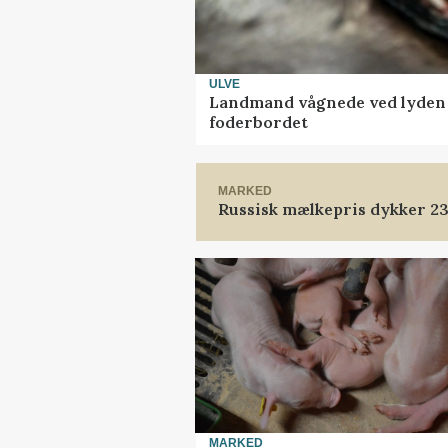
ULVE
Landmand vågnede ved lyden a
foderbordet
MARKED
Russisk mælkepris dykker 2
MARKED