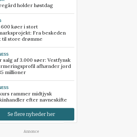
regård holder høstdag
G
600 køer i stort
marksprojekt: Fra beskeden
t til store drømme
NESS
r salg af 3.000 søer: Vestfynsk
rmeringsprofil afhænder jord
85 millioner
NESS
kurs rammer midtjysk
inhandler efter navneskifte
Se flere nyheder her
Annonce