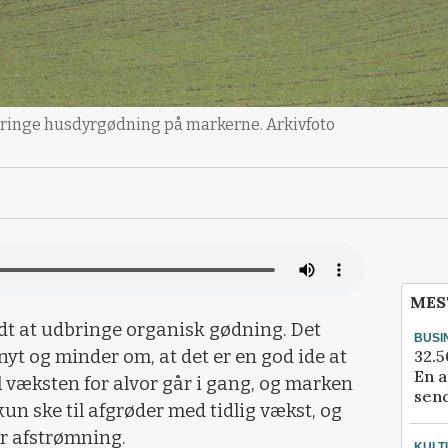
 udbringe husdyrgødning på markerne. Arkivfoto
MES
lladt at udbringe organisk gødning. Det
BUSI
32.5
nyt og minder om, at det er en god ide at
En a
il væksten for alvor går i gang, og marken
send
 kun ske til afgrøder med tidlig vækst, og
or afstrømning.
KULT