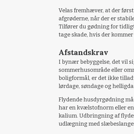
Velas fremhæver, at der først 
afgrøderne, når der er stabil
Tilfører du gødning for tidli
tage skade, hvis der kommer 
Afstandskrav
I bynær bebyggelse, det vil s
sommerhusområde eller område
boligformål, er det ikke til
lørdage, søndage og helligda
Flydende husdyrgødning må k
har en kvælstofnorm eller en
kalium. Udbringning af fly
udlægning med slæbeslanger,