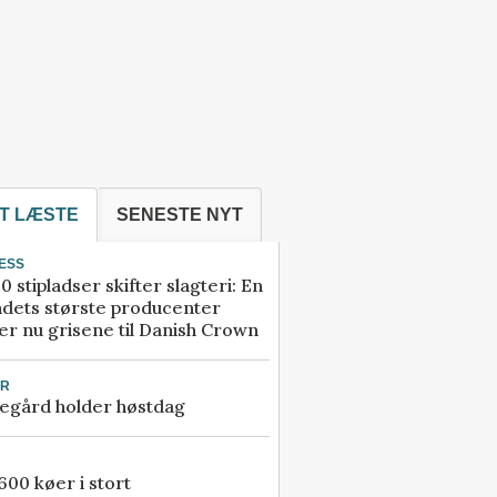
T LÆSTE
SENESTE NYT
ESS
0 stipladser skifter slagteri: En
ndets største producenter
r nu grisene til Danish Crown
UR
egård holder høstdag
00 køer i stort