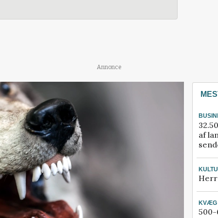
Annonce
MES
BUSIN
32.50
af la
sende
KULT
Herr
KVÆG
500-6