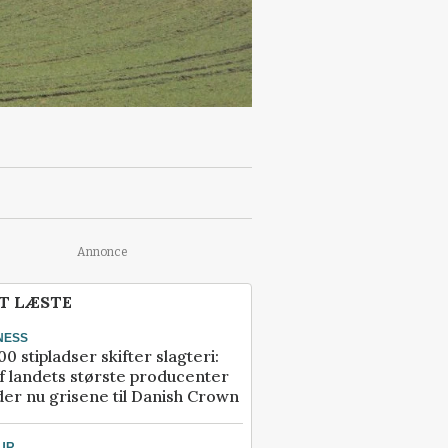
Annonce
T LÆSTE
NESS
00 stipladser skifter slagteri:
f landets største producenter
er nu grisene til Danish Crown
UR