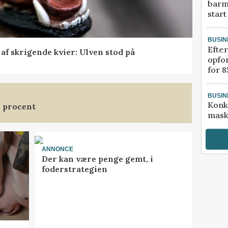
barm
start
BUSIN
Efter
f skrigende kvier: Ulven stod på
opfo
for 8
BUSIN
Konk
3 procent
mask
ANNONCE
Der kan være penge gemt, i
foderstrategien