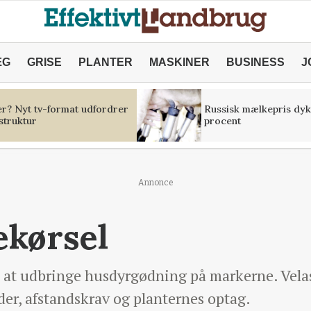
ÆG
GRISE
PLANTER
MASKINER
BUSINESS
J
er? Nyt tv-format udfordrer
Russisk mælkepris dyk
struktur
procent
Annonce
lekørsel
adt at udbringe husdyrgødning på markerne. Vela
der, afstandskrav og planternes optag.