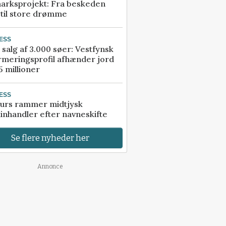
arksprojekt: Fra beskeden
 til store drømme
ESS
 salg af 3.000 søer: Vestfynsk
rmeringsprofil afhænder jord
5 millioner
ESS
urs rammer midtjysk
inhandler efter navneskifte
Se flere nyheder her
Annonce