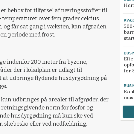
Her
er behov for tilførsel af næringsstoffer til
e temperaturer over fem grader celcius.
KVÆ
500-
gt, og får sat gang i væksten, kan afgrøden
bar
en periode med frost.
star
BUSI
Efte
ige indenfor 200 meter fra byzone,
opfo
r der i lokalplan er udlagt til
for 
ladt at udbringe flydende husdyrgødning på
ge.
BUSI
Kon
mask
un udbringes på arealer til afgrøder, der
 retningsgivende norm for fosfor og
dende husdyrgødning må kun ske ved
 slæbesko eller ved nedfældning.