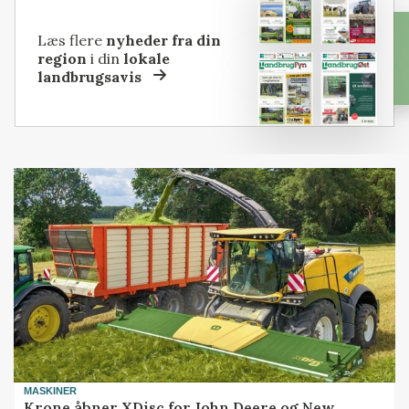
Læs flere
nyheder fra din
region
i din
lokale
landbrugsavis
MASKINER
Krone åbner XDisc for John Deere og New