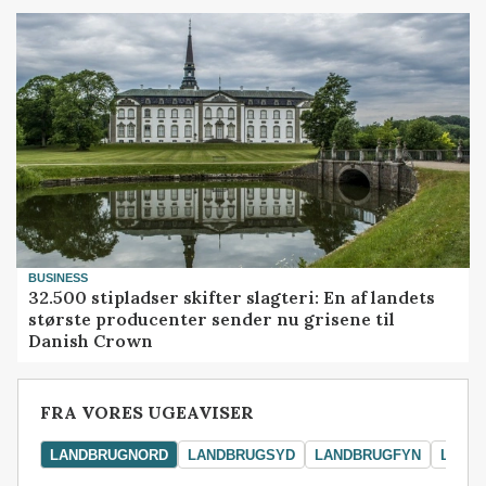
BUSINESS
32.500 stipladser skifter slagteri: En af landets
største producenter sender nu grisene til
Danish Crown
FRA VORES UGEAVISER
LANDBRUGNORD
LANDBRUGSYD
LANDBRUGFYN
LAND