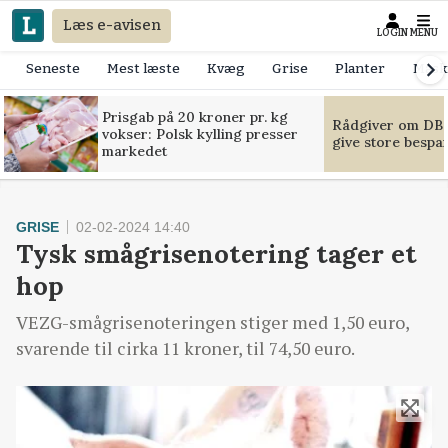
Læs e-avisen
LOGIN
MENU
Seneste
Mest læste
Kvæg
Grise
Planter
Mask
Prisgab på 20 kroner pr. kg
Rådgiver om DB-
vokser: Polsk kylling presser
give store bespa
markedet
GRISE
02-02-2024 14:40
Tysk smågrisenotering tager et
hop
VEZG-smågrisenoteringen stiger med 1,50 euro,
svarende til cirka 11 kroner, til 74,50 euro.