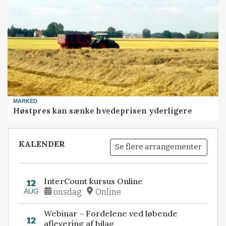
MARKED
Høstpres kan sænke hvedeprisen yderligere
KALENDER
Se flere arrangementer
InterCount kursus Online
12
AUG
onsdag
Online
Webinar – Fordelene ved løbende
12
aflevering af bilag