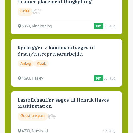
Trainee placement Ringkøbing
Grise
6950, Ringkøbing
06. aug.
NY
Rørlægger / håndmand søges til
dræn/entreprenørarbejde.
Anlæg
Kloak
4690, Haslev
06. aug.
NY
Lastbilchauffør søges til Henrik Haves
Maskinstation
Godstransport
4700, Næstved
03. aug.