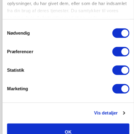
oplysninger, du har givet dem, eller som de har indsamlet
KVÆG
fra din brug af deres tjenester. Du samtykker til vores
Snart kan man søge tilskud til naturprojekter
cookies, hvis du fortsætter med at anvende vores
hjemmeside.
Annonce
Samtykkevalg
Nødvendig
PLANTER
Før såmaskinen kører: Her er efterårets største
skadedyrsrisici
Præferencer
Annonce
Loading...
Statistik
Marketing
Vis detaljer
OK