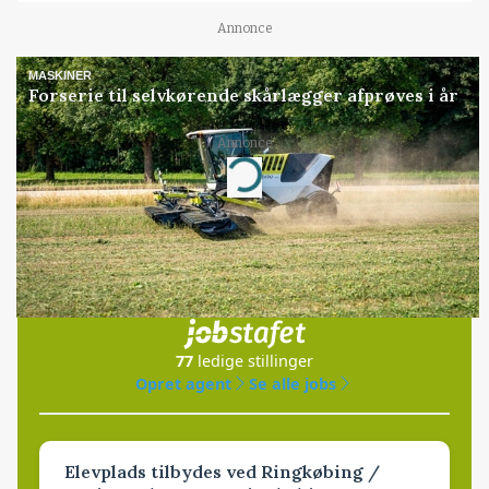
Annonce
MASKINER
Forserie til selvkørende skårlægger afprøves i år
Annonce
Loading...
Jobs
i samarbejde med
77
ledige stillinger
Opret agent
Se alle jobs
Elevplads tilbydes ved Ringkøbing /