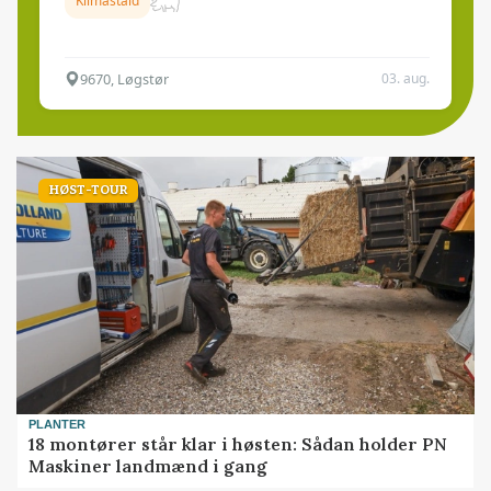
Klimastald
9670, Løgstør
03. aug.
HØST-TOUR
PLANTER
18 montører står klar i høsten: Sådan holder PN
Maskiner landmænd i gang