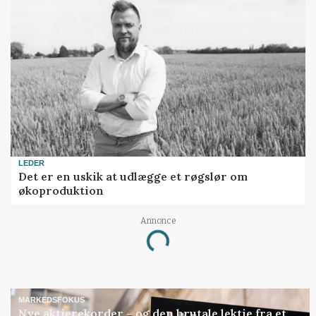
LEDER
Det er en uskik at udlægge et røgslør om
økoproduktion
Annonce
Loading...
MARKEDSFOKUS
Nye aktierekorder – og den brutale lektie fra et