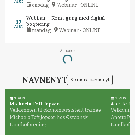
AUG
onsdag
Webinar - ONLINE
Webinar – Kom i gang med digital
17
bogføring
AUG
mandag
Webinar - ONLINE
Annonce
Loading...
NAVNENYT
Se mere navnenyt
3. AUG.
3. AUG.
Michaela Toft Jepsen
Anette Pl
Velkommen til økonomiassistent trainee
Velkommen 
Michaela Toft Jepsen hos Østdansk
Anette Pl
Landboforening
Landbofor