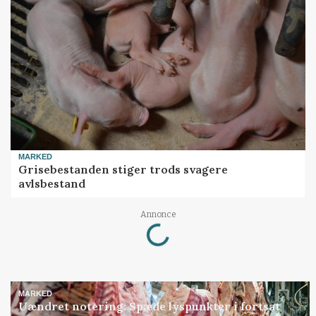
MARKED
Grisebestanden stiger trods svagere
avlsbestand
Loading...
Annonce
MARKED
Uændret notering: Spæde lyspunkter i fortsat