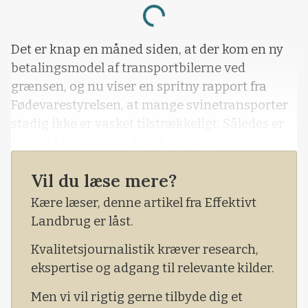
Loading...
Det er knap en måned siden, at der kom en ny
betalingsmodel af transportbilerne ved
grænsen, og nu viser en spritny rapport fra
Fødevarestyrelsen, at mange svinetransporter
stadig ikke er vasket tilstrækkeligt. Således er
fire ud af ti udenlandske biler ikke
tilstrækkeligt rengjort, når de kører ind i
Vil du læse mere?
Danmark.
Kære læser, denne artikel fra Effektivt
- Kontrollen viser endnu en gang, at vi ikke kan
Landbrug er låst.
forvente, at EU-reglerne overholdes af alle
transportører. Det understreger
Kvalitetsjournalistik kræver research,
ekspertise og adgang til relevante kilder.
Men vi vil rigtig gerne tilbyde dig et