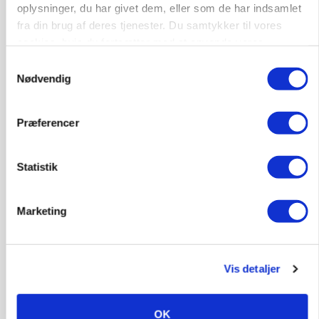
protestgruppe vil demonstrere mod ny
oplysninger, du har givet dem, eller som de har indsamlet
gødskningslov
fra din brug af deres tjenester. Du samtykker til vores
cookies, hvis du fortsætter med at anvende vores
Annonce
hjemmeside.
Samtykkevalg
Nødvendig
POLITIK
Folketinget behandler ny gødskningslov: Sådan
kan den ændre din bedrift fra 2027
Præferencer
Loading...
Annonce
Statistik
Marketing
Vis detaljer
OK