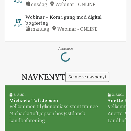
AUG
onsdag
Webinar - ONLINE
Webinar – Kom i gang med digital
17
bogføring
AUG
mandag
Webinar - ONLINE
Loading...
Annonce
NAVNENYT
Se mere navnenyt
3. AUG.
3. AUG.
Michaela Toft Jepsen
Anette Pl
Velkommen til økonomiassistent trainee
Velkommen 
Michaela Toft Jepsen hos Østdansk
Anette Pl
Landboforening
Landbofor