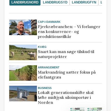
LANDBRUGNORD
LANDBRUGSYD
LANDBRUGFYN
LAND
CAP-I-DANMARK
Fjerkræbranchen: - Vi forlanger
ens konkurrence- og
produktionsvilkår
KVÆG
Snart kan man søge tilskud til
naturprojekter
ARRANGEMENT
Markvandring sætter fokus på
elefantgræs
BUSINESS
Lokalt generationsskifte skal
løfte midtjysk siloimportør i
Norden