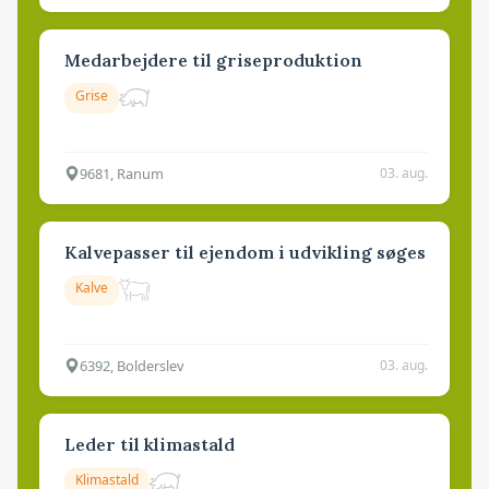
Medarbejdere til griseproduktion
Grise
9681, Ranum
03. aug.
Kalvepasser til ejendom i udvikling søges
Kalve
6392, Bolderslev
03. aug.
Leder til klimastald
Klimastald