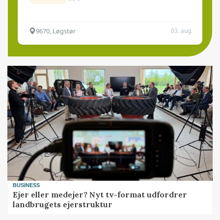
9670, Løgstør
03. aug.
BUSINESS
Ejer eller medejer? Nyt tv-format udfordrer
landbrugets ejerstruktur