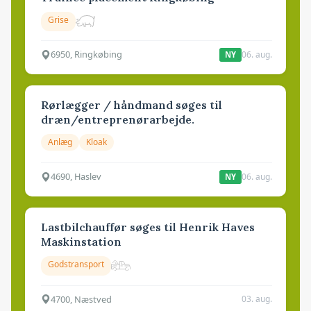
Grise
6950, Ringkøbing
06. aug.
NY
Rørlægger / håndmand søges til
dræn/entreprenørarbejde.
Anlæg
Kloak
4690, Haslev
06. aug.
NY
Lastbilchauffør søges til Henrik Haves
Maskinstation
Godstransport
4700, Næstved
03. aug.