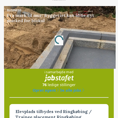
BUSINESS
Fra mark til mur: Byggeriet kan åbne nyt
marked for biokul
Annonce
Loading...
Jobs
i samarbejde med
76
ledige stillinger
Opret agent
Se alle jobs
Elevplads tilbydes ved Ringkøbing /
Trainee placement Ringkøbing