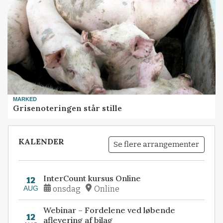
MARKED
Grisenoteringen står stille
KALENDER
Se flere arrangementer
InterCount kursus Online
12
AUG
onsdag
Online
Webinar – Fordelene ved løbende
12
aflevering af bilag