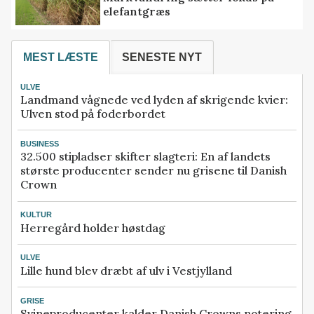
elefantgræs
MEST LÆSTE
SENESTE NYT
ULVE
Landmand vågnede ved lyden af skrigende kvier:
Ulven stod på foderbordet
BUSINESS
32.500 stipladser skifter slagteri: En af landets
største producenter sender nu grisene til Danish
Crown
KULTUR
Herregård holder høstdag
ULVE
Lille hund blev dræbt af ulv i Vestjylland
GRISE
Svineproducenter kalder Danish Crowns notering