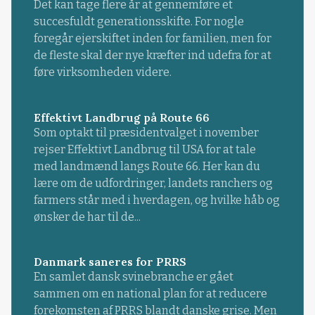
Det kan tage flere år at gennemføre et
succesfuldt generationsskifte. For nogle
foregår ejerskiftet inden for familien, men for
de fleste skal der nye kræfter ind udefra for at
føre virksomheden videre.
Effektivt Landbrug på Route 66
Som optakt til præsidentvalget i november
rejser Effektivt Landbrug til USA for at tale
med landmænd langs Route 66. Her kan du
lære om de udfordringer, landets ranchers og
farmers står med i hverdagen, og hvilke håb og
ønsker de har til de...
Danmark saneres for PRRS
En samlet dansk svinebranche er gået
sammen om en national plan for at reducere
forekomsten af PRRS blandt danske grise. Men