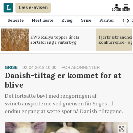
Læs e-avisen
LOGIN
MENU
Seneste
Mest læste
Kvæg
Grise
Planter
Mask
KWS Rallys topper årets
Fjerkræbranchen:
sortsforsøg i vinterbyg
konkurrence- og
GRISE
02-04-2019 10:30
FOR ABONNENTER
Danish-tiltag er kommet for at
blive
Det fortsatte bøvl med rengøringen af
svinetransporterne ved grænsen får Seges til
endnu engang at sætte spot på Danish-tiltagene.