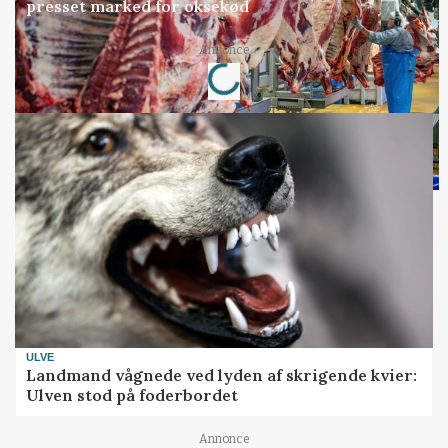
presset marked for oksekød
Loading...
Annonce
ULVE
Landmand vågnede ved lyden af skrigende kvier:
Ulven stod på foderbordet
Annonce