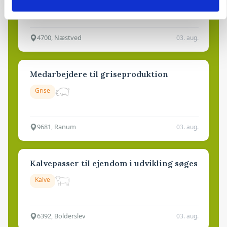
Godstransport
4700, Næstved
03. aug.
Medarbejdere til griseproduktion
Grise
9681, Ranum
03. aug.
Kalvepasser til ejendom i udvikling søges
Kalve
6392, Bolderslev
03. aug.