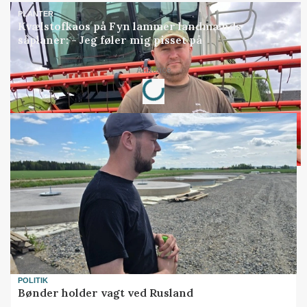
PLANTER
Kvælstofkaos på Fyn lammer landmænds
såplaner: - Jeg føler mig pisset på
Loading...
Annonce
POLITIK
Bønder holder vagt ved Rusland