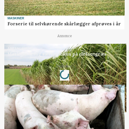
MASKINER
Forserie til selvkørende skårlægger afprøves i år
Annonce
ARRANGEMENT
Markvandring sætter fokus på elefantgræs
Loading...
Annonce