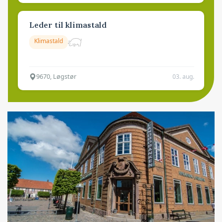
Leder til klimastald
Klimastald
9670, Løgstør
03. aug.