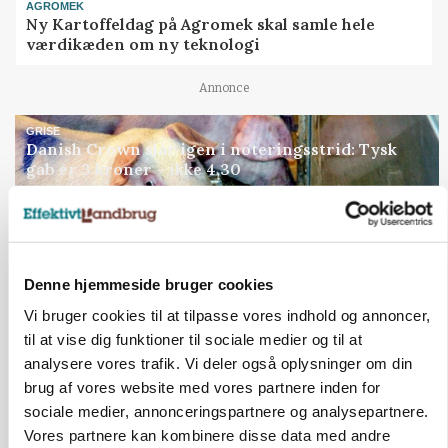
AGROMEK
Ny Kartoffeldag på Agromek skal samle hele
værdikæden om ny teknologi
Annonce
GRISE
Danish Crown slår igen i noteringsstrid: Tysk
gab er 3 kroner – ikke 4,30
Loading...
Annonce
Denne hjemmeside bruger cookies
Vi bruger cookies til at tilpasse vores indhold og annoncer,
Jobs
til at vise dig funktioner til sociale medier og til at
analysere vores trafik. Vi deler også oplysninger om din
i samarbejde med
brug af vores website med vores partnere inden for
sociale medier, annonceringspartnere og analysepartnere.
81
ledige stillinger
Opret agent
Se alle jobs
Vores partnere kan kombinere disse data med andre