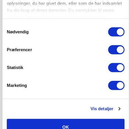
oplysninger, du har givet dem, eller som de har indsamlet
fra din brug af deres tjenester. Du samtykker til vores
cookies, hvis du fortsætter med at anvende vores
Elevplads tilbydes ved Ringkøbing /
hjemmeside.
Trainee placement Ringkøbing
Samtykkevalg
Nødvendig
Grise
6950, Ringkøbing
06. aug.
NY
Præferencer
Statistik
Rørlægger / håndmand søges til
dræn/entreprenørarbejde.
Anlæg
Kloak
Marketing
4690, Haslev
06. aug.
NY
Vis detaljer
Lastbilchauffør søges til Henrik Haves
Maskinstation
OK