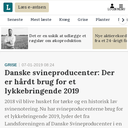
Læs e-avisen
LOGIN
MENU
Seneste
Mest læste
Kvæg
Grise
Planter
Mask
Det er en uskik at udlægge et
Nye aktierekorde
røgslør om økoproduktion
fra et 24-årigt f
GRISE
07-01-2019 08:24
Danske svineproducenter: Der
er hårdt brug for et
lykkebringende 2019
2018 vil blive husket for tørke og en historisk lav
svinenotering. Nu har svineproducenterne brug for
et lykkebringende 2019, lyder det fra
Landsforeningen af Danske Svineproducenter i en