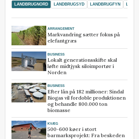
LANDBRUGNORD
LANDBRUGSYD
LANDBRUGFYN
LAND
ARRANGEMENT
Markvandring sætter fokus på
elefantgræs
BUSINESS
Lokalt generationsskifte skal
løfte midtjysk siloimportør i
Norden
BUSINESS
Efter lån på 182 millioner: Sindal
Biogas vil fordoble produktionen
og behandle 800.000 ton
biomasse
KVÆG
500-600 køer i stort
barmarksprojekt: Fra beskeden