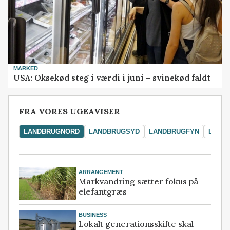
MARKED
USA: Oksekød steg i værdi i juni – svinekød faldt
FRA VORES UGEAVISER
LANDBRUGNORD
LANDBRUGSYD
LANDBRUGFYN
LAND
ARRANGEMENT
Markvandring sætter fokus på
elefantgræs
BUSINESS
Lokalt generationsskifte skal