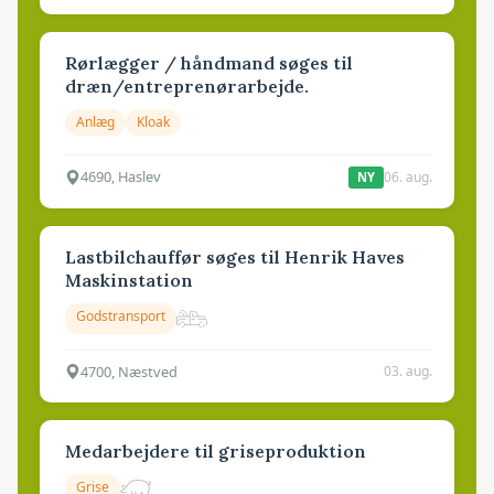
Rørlægger / håndmand søges til
dræn/entreprenørarbejde.
Anlæg
Kloak
4690, Haslev
06. aug.
NY
Lastbilchauffør søges til Henrik Haves
Maskinstation
Godstransport
4700, Næstved
03. aug.
Medarbejdere til griseproduktion
Grise