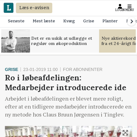
Læs e-avisen
LOGIN
MENU
Seneste
Mest læste
Kvæg
Grise
Planter
Mask
Det er en uskik at udlægge et
Nye aktierekorde
røgslør om økoproduktion
fra et 24-årigt f
GRISE
23-01-2019 11:00
FOR ABONNENTER
Ro i løbeafdelingen:
Medarbejder introducerede ide
Arbejdet i løbeafdelingen er blevet mere roligt,
efter at en tidligere medarbejder introducerede en
ny metode hos Claus Bruun Jørgensen i Tinglev.