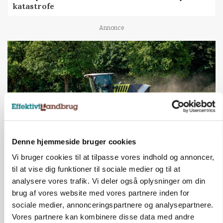
katastrofe
Annonce
Denne hjemmeside bruger cookies
Vi bruger cookies til at tilpasse vores indhold og annoncer,
MASKINER
til at vise dig funktioner til sociale medier og til at
Forserie til selvkørende skårlægger afprøves i år
analysere vores trafik. Vi deler også oplysninger om din
brug af vores website med vores partnere inden for
Annonce
sociale medier, annonceringspartnere og analysepartnere.
ARRANGEMENT
Vores partnere kan kombinere disse data med andre