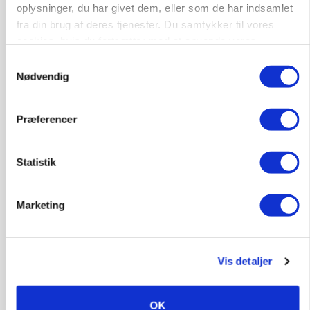
Markvandring sætter fokus på elefantgræs
oplysninger, du har givet dem, eller som de har indsamlet
Loading...
fra din brug af deres tjenester. Du samtykker til vores
Annonce
cookies, hvis du fortsætter med at anvende vores
hjemmeside.
Samtykkevalg
Nødvendig
Præferencer
Statistik
Marketing
MARKED
Grisenoteringen står stille
Vis detaljer
OK