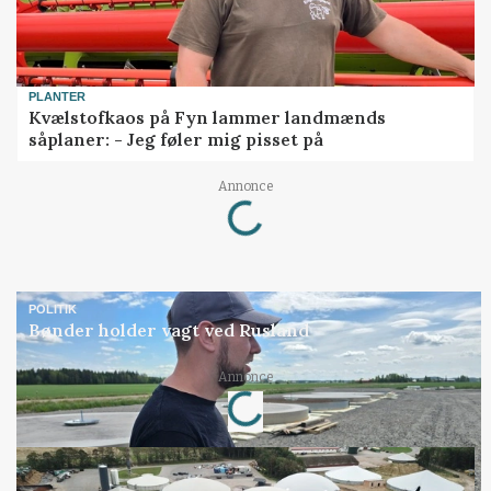
PLANTER
Kvælstofkaos på Fyn lammer landmænds
såplaner: - Jeg føler mig pisset på
Loading...
Annonce
POLITIK
Bønder holder vagt ved Rusland
Loading...
Annonce