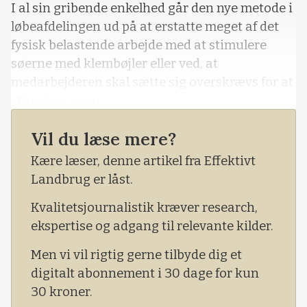
I al sin gribende enkelhed går den nye metode i
løbeafdelingen ud på at erstatte meget af det
fysisk belastende arbejde med at stimulere
søerne med klembøjler eller ved, at
medarbejderen skal sætte sig overskrævs for at
stimulere soen.
- Når vi har indført kateteret og påmonteret
Vil du læse mere?
sædposen, sætter vi posen fast i en elastisk
Kære læser, denne artikel fra Effektivt
snor, hvori der er bundet en gammeldags
Landbrug er låst.
brevklemme i enden. Her bliver den hængende,
i
Kvalitetsjournalistik kræver research,
ekspertise og adgang til relevante kilder.
Men vi vil rigtig gerne tilbyde dig et
digitalt abonnement i 30 dage for kun
30 kroner.