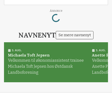
Loading...
Annonce
NAVNENYT
Se mere navnenyt
3. AUG.
3. AUG.
Michaela Toft Jepsen
Anette Pl
Velkommen til økonomiassistent trainee
Velkommen 
Michaela Toft Jepsen hos Østdansk
Anette Pl
Landboforening
Landbofor