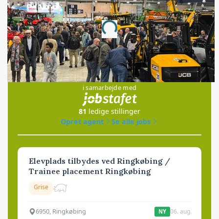
Annonce
Loading...
Jobs
i samarbejde med
81
ledige stillinger
Opret agent
Se alle jobs
Elevplads tilbydes ved Ringkøbing /
Trainee placement Ringkøbing
Grise
6950, Ringkøbing
06. aug.
NY