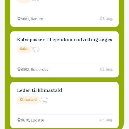
9681, Ranum
03. aug.
Kalvepasser til ejendom i udvikling søges
Kalve
6392, Bolderslev
03. aug.
Leder til klimastald
Klimastald
9670, Løgstør
03. aug.