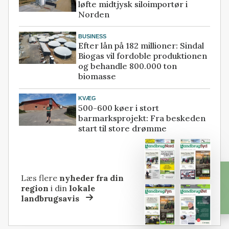
løfte midtjysk siloimportør i
Norden
BUSINESS
Efter lån på 182 millioner: Sindal
Biogas vil fordoble produktionen
og behandle 800.000 ton
biomasse
KVÆG
500-600 køer i stort
barmarksprojekt: Fra beskeden
start til store drømme
Læs flere
nyheder fra din
region
i din
lokale
landbrugsavis