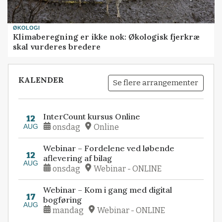
ØKOLOGI
Klimaberegning er ikke nok: Økologisk fjerkræ
skal vurderes bredere
KALENDER
Se flere arrangementer
InterCount kursus Online
12
AUG
onsdag
Online
Webinar – Fordelene ved løbende
12
aflevering af bilag
AUG
onsdag
Webinar - ONLINE
Webinar – Kom i gang med digital
17
bogføring
AUG
mandag
Webinar - ONLINE