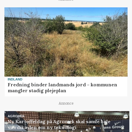
INDLAND
Fredning binder landmands jord – kommunen
mangler stadig plejeplan
Annonce
AGROMEK
Ny Kartoffeldag på Agromek skal samle hele
værdikæden om ny teknologi