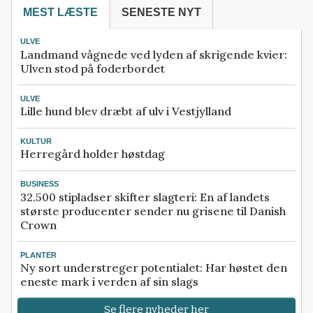
MEST LÆSTE
SENESTE NYT
ULVE
Landmand vågnede ved lyden af skrigende kvier:
Ulven stod på foderbordet
ULVE
Lille hund blev dræbt af ulv i Vestjylland
KULTUR
Herregård holder høstdag
BUSINESS
32.500 stipladser skifter slagteri: En af landets
største producenter sender nu grisene til Danish
Crown
PLANTER
Ny sort understreger potentialet: Har høstet den
eneste mark i verden af sin slags
Se flere nyheder her