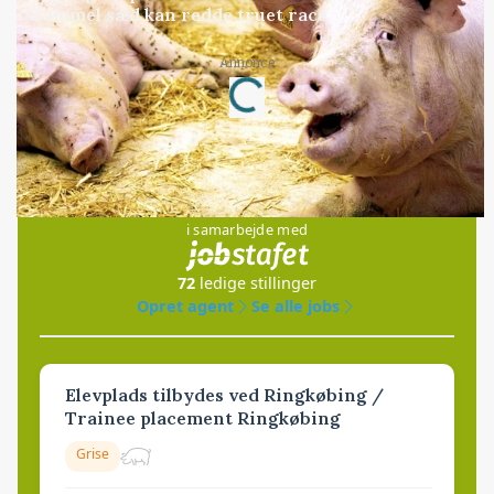
Gammel sæd kan redde truet race
Annonce
Loading...
Jobs
i samarbejde med
72
ledige stillinger
Opret agent
Se alle jobs
Elevplads tilbydes ved Ringkøbing /
Trainee placement Ringkøbing
Grise