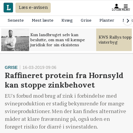
Læs e-avisen
LOGIN
MENU
Seneste
Mest læste
Kvæg
Grise
Planter
Mask
Kun landbruget selv kan
KWS Rallys toppe
beslutte, om man vil kæmpe
vinterbyg
juridisk for sin eksistens
GRISE
16-03-2019 09:06
Raffineret protein fra Hornsyld
kan stoppe zinkbehovet
EU's forbud mod brug af zink i forbindelse med
svineproduktion er stadig bekymrende for mange
svineproduktioner. Men der kan findes alternative
måder at klare fravænning på, også uden en
forøget risiko for diarré i svinestalden.