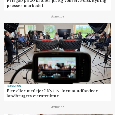
Prisgab på 20 kroner pr. kg vokser: Polsk kylling
presser markedet
Annonce
BUSINESS
Ejer eller medejer? Nyt tv-format udfordrer
landbrugets ejerstruktur
Annonce