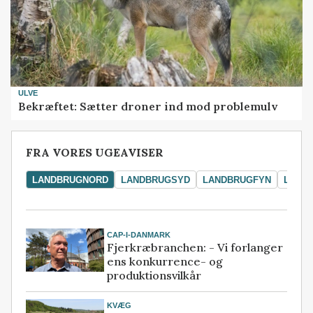
ULVE
Bekræftet: Sætter droner ind mod problemulv
FRA VORES UGEAVISER
LANDBRUGNORD
LANDBRUGSYD
LANDBRUGFYN
LAND
CAP-I-DANMARK
Fjerkræbranchen: - Vi forlanger
ens konkurrence- og
produktionsvilkår
KVÆG