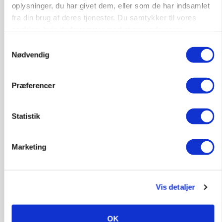
oplysninger, du har givet dem, eller som de har indsamlet
Grise
fra din brug af deres tjenester. Du samtykker til vores
cookies, hvis du fortsætter med at anvende vores
hjemmeside.
Samtykkevalg
9681, Ranum
03. aug.
Nødvendig
Kalvepasser til ejendom i udvikling søges
Præferencer
Kalve
Statistik
6392, Bolderslev
03. aug.
Marketing
Leder til klimastald
Klimastald
Vis detaljer
OK
9670, Løgstør
03. aug.