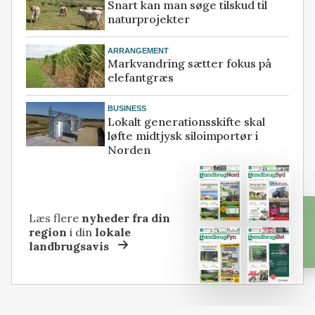
Snart kan man søge tilskud til
naturprojekter
ARRANGEMENT
Markvandring sætter fokus på
elefantgræs
BUSINESS
Lokalt generationsskifte skal
løfte midtjysk siloimportør i
Norden
Læs flere
nyheder fra din
region
i din
lokale
landbrugsavis