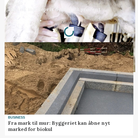
MARKED
Russisk mælkepris dykker 23 procent
Loading...
Annonce
BUSINESS
Fra mark til mur: Byggeriet kan åbne nyt
marked for biokul