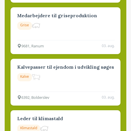
Medarbejdere til griseproduktion
Grise
9681, Ranum
03. aug.
Kalvepasser til ejendom i udvikling søges
Kalve
6392, Bolderslev
03. aug.
Leder til klimastald
Klimastald