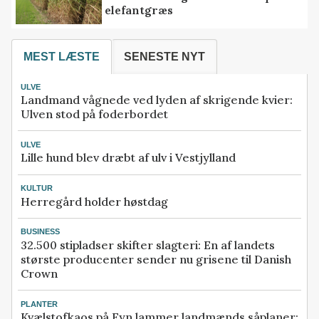
elefantgræs
MEST LÆSTE
SENESTE NYT
ULVE
Landmand vågnede ved lyden af skrigende kvier:
Ulven stod på foderbordet
ULVE
Lille hund blev dræbt af ulv i Vestjylland
KULTUR
Herregård holder høstdag
BUSINESS
32.500 stipladser skifter slagteri: En af landets
største producenter sender nu grisene til Danish
Crown
PLANTER
Kvælstofkaos på Fyn lammer landmænds såplaner: