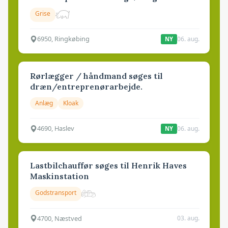
Grise
6950, Ringkøbing
06. aug.
NY
Rørlægger / håndmand søges til
dræn/entreprenørarbejde.
Anlæg
Kloak
4690, Haslev
06. aug.
NY
Lastbilchauffør søges til Henrik Haves
Maskinstation
Godstransport
4700, Næstved
03. aug.