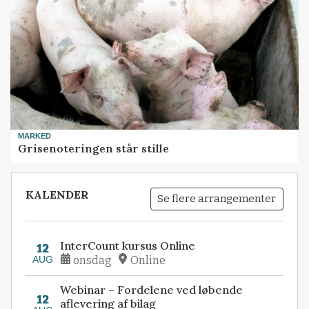
MARKED
Grisenoteringen står stille
KALENDER
Se flere arrangementer
InterCount kursus Online
12
AUG
onsdag
Online
Webinar – Fordelene ved løbende
12
aflevering af bilag