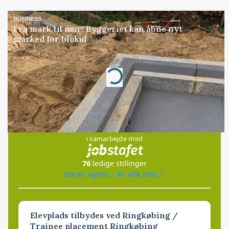
BUSINESS
Fra mark til mur: Byggeriet kan åbne nyt
marked for biokul
Annonce
Loading...
Jobs
i samarbejde med
76
ledige stillinger
Opret agent
Se alle jobs
Elevplads tilbydes ved Ringkøbing /
Trainee placement Ringkøbing