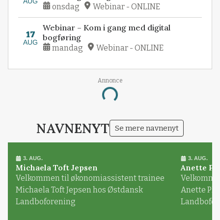
AUG
onsdag
Webinar - ONLINE
Webinar – Kom i gang med digital
17
bogføring
AUG
mandag
Webinar - ONLINE
Annonce
Loading...
NAVNENYT
Se mere navnenyt
3. AUG.
3. AUG.
Michaela Toft Jepsen
Anette Pl
Velkommen til økonomiassistent trainee
Velkommen 
Michaela Toft Jepsen hos Østdansk
Anette Pl
Landboforening
Landbofor