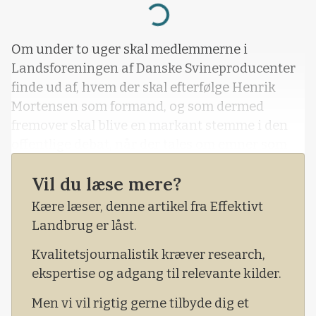
Loading...
Om under to uger skal medlemmerne i
Landsforeningen af Danske Svineproducenter
finde ud af, hvem der skal efterfølge Henrik
Mortensen som formand, og som dermed
fremover skal blive en markant stemme i den
offentlige debat, når der tales om emner som
eksempelvis dyrevelfærd, husdyr-MRSA og
Vil du læse mere?
Danish Crowns regnskabstal.
Kære læser, denne artikel fra Effektivt
Landbrug er låst.
Kvalitetsjournalistik kræver research,
ekspertise og adgang til relevante kilder.
Men vi vil rigtig gerne tilbyde dig et