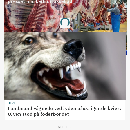
presset marked for oksekød
Annonce
Loading...
ULVE
Landmand vågnede ved lyden af skrigende kvier:
Ulven stod på foderbordet
Annonce