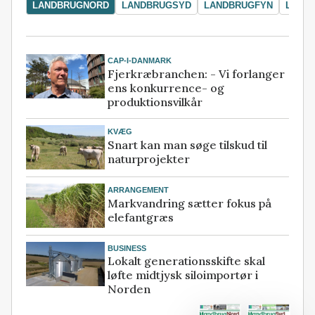
LANDBRUGNORD
LANDBRUGSYD
LANDBRUGFYN
LAND
CAP-I-DANMARK
Fjerkræbranchen: - Vi forlanger
ens konkurrence- og
produktionsvilkår
KVÆG
Snart kan man søge tilskud til
naturprojekter
ARRANGEMENT
Markvandring sætter fokus på
elefantgræs
BUSINESS
Lokalt generationsskifte skal
løfte midtjysk siloimportør i
Norden