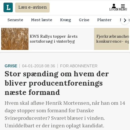
Læs e-avisen
LOGIN
MENU
Seneste
Mest læste
Kvæg
Grise
Planter
Mask
KWS Rallys topper årets
Fjerkræbranchen:
sortsforsøg i vinterbyg
konkurrence- og
GRISE
04-01-2018 08:36
FOR ABONNENTER
Stor spænding om hvem der
bliver producentforenings
næste formand
Hvem skal afløse Henrik Mortensen, når han om 14
dage stopper som formand for Danske
Svineproducenter? Svaret blæser i vinden.
Umiddelbart er der ingen oplagt kandidat.