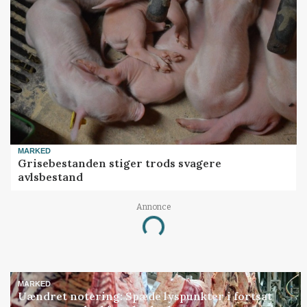
MARKED
Grisebestanden stiger trods svagere
avlsbestand
Annonce
Loading...
MARKED
Uændret notering: Spæde lyspunkter i fortsat