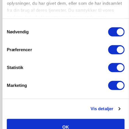
protestgruppe vil demonstrere mod ny
oplysninger, du har givet dem, eller som de har indsamlet
gødskningslov
fra din brug af deres tjenester. Du samtykker til vores
cookies, hvis du fortsætter med at anvende vores
Annonce
hjemmeside.
Samtykkevalg
Nødvendig
POLITIK
Folketinget behandler ny gødskningslov: Sådan
kan den ændre din bedrift fra 2027
Præferencer
Annonce
Loading...
Statistik
Marketing
Vis detaljer
OK