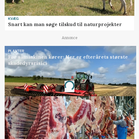
KVÆG
Snart kan man søge tilskud til naturprojekter
Annonce
PLANTER
Før såmaskinen kører: Her er efterårets største
skadedyrsrisici
Annonce
Loading...