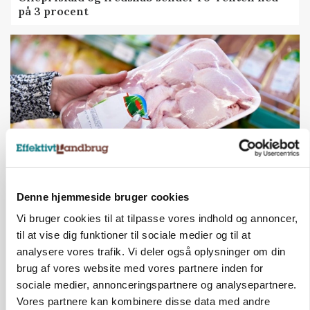
på 3 procent
Denne hjemmeside bruger cookies
MARKEDSFOKUS
Prisgab på 20 kroner pr. kg vokser: Polsk kylling
Vi bruger cookies til at tilpasse vores indhold og annoncer,
presser markedet
til at vise dig funktioner til sociale medier og til at
analysere vores trafik. Vi deler også oplysninger om din
brug af vores website med vores partnere inden for
sociale medier, annonceringspartnere og analysepartnere.
Vores partnere kan kombinere disse data med andre