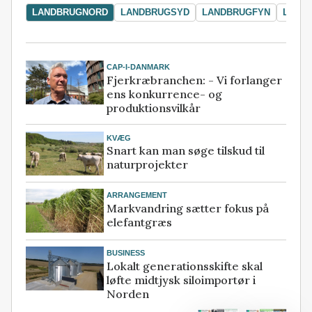
LANDBRUGNORD
LANDBRUGSYD
LANDBRUGFYN
LAND
CAP-I-DANMARK
Fjerkræbranchen: - Vi forlanger
ens konkurrence- og
produktionsvilkår
KVÆG
Snart kan man søge tilskud til
naturprojekter
ARRANGEMENT
Markvandring sætter fokus på
elefantgræs
BUSINESS
Lokalt generationsskifte skal
løfte midtjysk siloimportør i
Norden