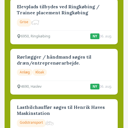
Elevplads tilbydes ved Ringkøbing /
Trainee placement Ringkøbing
Grise
6950, Ringkøbing
06. aug.
NY
Rørlægger / håndmand søges til
dræn/entreprenørarbejde.
Anlæg
Kloak
4690, Haslev
06. aug.
NY
Lastbilchauffør søges til Henrik Haves
Maskinstation
Godstransport