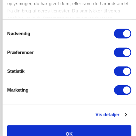
oplysninger, du har givet dem, eller som de har indsamlet
fra din brug af deres tjenester. Du samtykker til vores
cookies, hvis du fortsætter med at anvende vores
hjemmeside.
Samtykkevalg
Nødvendig
GRISE
Præferencer
Rådgiver om DB-Tjek: Små justeringer kan give
store besparelser
Statistik
Annonce
Loading...
Marketing
Vis detaljer
OK