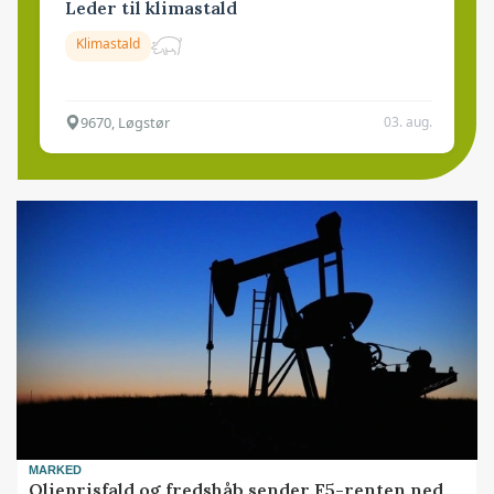
Leder til klimastald
Klimastald
9670, Løgstør
03. aug.
MARKED
Olieprisfald og fredshåb sender F5-renten ned