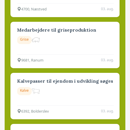
4700, Næstved
03. aug.
Medarbejdere til griseproduktion
Grise
9681, Ranum
03. aug.
Kalvepasser til ejendom i udvikling søges
Kalve
6392, Bolderslev
03. aug.