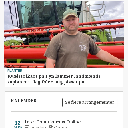
PLANTER
Kvælstofkaos på Fyn lammer landmænds
såplaner: - Jeg føler mig pisset på
KALENDER
Se flere arrangementer
InterCount kursus Online
12
AUG
onsdag
Online