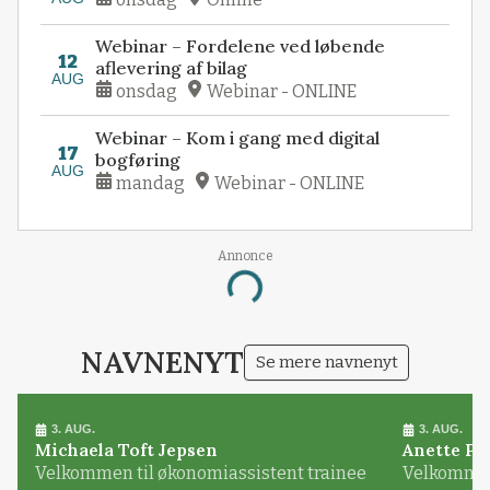
Webinar – Fordelene ved løbende
12
aflevering af bilag
AUG
onsdag
Webinar - ONLINE
Webinar – Kom i gang med digital
17
bogføring
AUG
mandag
Webinar - ONLINE
Annonce
Loading...
NAVNENYT
Se mere navnenyt
3. AUG.
3. AUG.
Michaela Toft Jepsen
Anette Pl
Velkommen til økonomiassistent trainee
Velkommen 