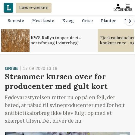
Læs e-avisen
LOGIN
MENU
Seneste
Mest læste
Kvæg
Grise
Planter
Mask
KWS Rallys topper årets
Fjerkræbranchen:
sortsforsøg i vinterbyg
konkurrence- og
GRISE
17-09-2020 13:16
Strammer kursen over for
producenter med gult kort
Fødevarestyrelsen retter nu op på en fejl, der
betød, at påbud til svineproducenter med for højt
antibiotikaforbrug ikke blev fulgt op med et
skærpet tilsyn. Det bliver de nu.