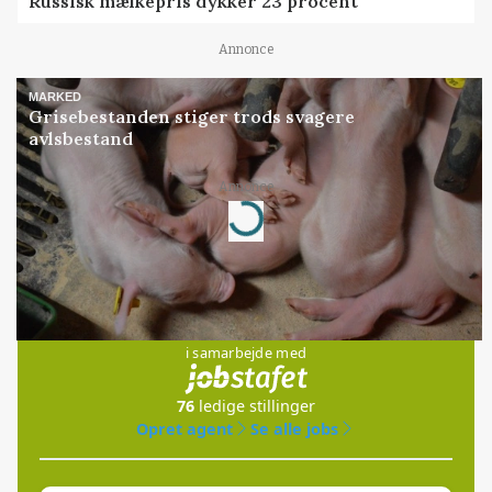
Russisk mælkepris dykker 23 procent
Annonce
MARKED
Grisebestanden stiger trods svagere
avlsbestand
Annonce
Loading...
Jobs
i samarbejde med
76
ledige stillinger
Opret agent
Se alle jobs