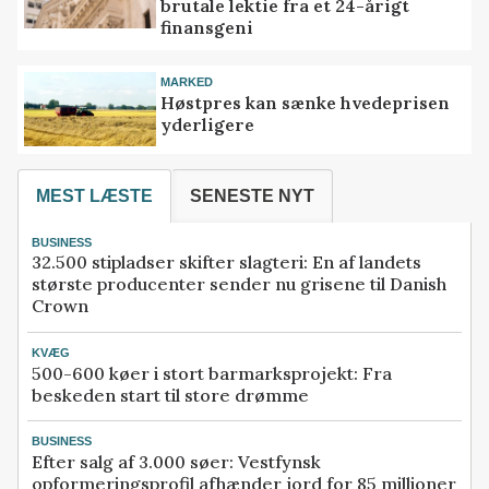
brutale lektie fra et 24-årigt
finansgeni
MARKED
Høstpres kan sænke hvedeprisen
yderligere
MEST LÆSTE
SENESTE NYT
BUSINESS
32.500 stipladser skifter slagteri: En af landets
største producenter sender nu grisene til Danish
Crown
KVÆG
500-600 køer i stort barmarksprojekt: Fra
beskeden start til store drømme
BUSINESS
Efter salg af 3.000 søer: Vestfynsk
opformeringsprofil afhænder jord for 85 millioner