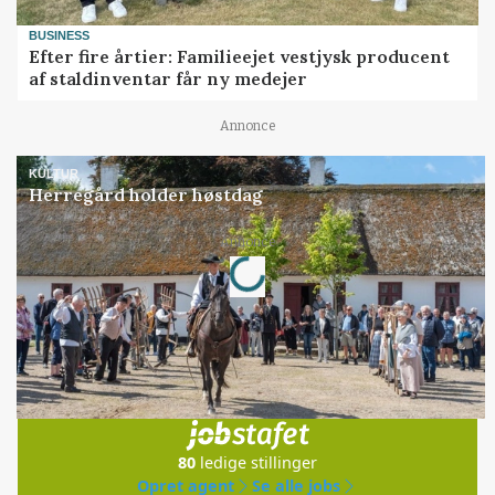
BUSINESS
Efter fire årtier: Familieejet vestjysk producent
af staldinventar får ny medejer
Annonce
KULTUR
Herregård holder høstdag
Loading...
Annonce
Jobs
i samarbejde med
80
ledige stillinger
Opret agent
Se alle jobs