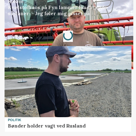
PLANTER
Kvælstofkaos på Fyn lammer landmænds
såplaner: - Jeg føler mig pisset på
Loading...
Annonce
POLITIK
Bønder holder vagt ved Rusland