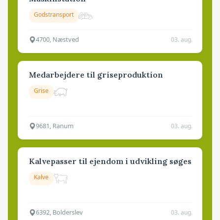
Godstransport
4700, Næstved
03. aug.
Medarbejdere til griseproduktion
Grise
9681, Ranum
03. aug.
Kalvepasser til ejendom i udvikling søges
Kalve
6392, Bolderslev
03. aug.