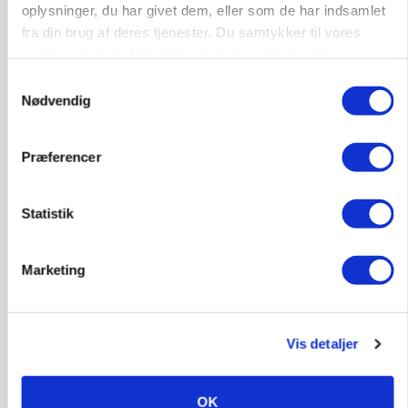
oplysninger, du har givet dem, eller som de har indsamlet
INDLAND
fra din brug af deres tjenester. Du samtykker til vores
Fredning binder landmands jord – kommunen
cookies, hvis du fortsætter med at anvende vores
mangler stadig plejeplan
hjemmeside.
Samtykkevalg
Nødvendig
Præferencer
Statistik
Marketing
ULVE
Bekræftet: Sætter droner ind mod problemulv
Vis detaljer
OK