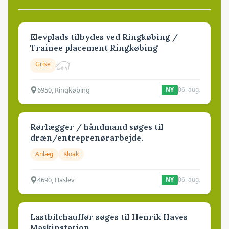
Elevplads tilbydes ved Ringkøbing /
Trainee placement Ringkøbing
Grise
6950, Ringkøbing
06. aug.
NY
Rørlægger / håndmand søges til
dræn/entreprenørarbejde.
Anlæg
Kloak
4690, Haslev
06. aug.
NY
Lastbilchauffør søges til Henrik Haves
Maskinstation