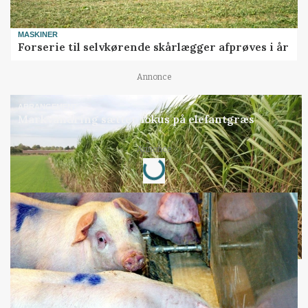
MASKINER
Forserie til selvkørende skårlægger afprøves i år
Annonce
ARRANGEMENT
Markvandring sætter fokus på elefantgræs
Loading...
Annonce