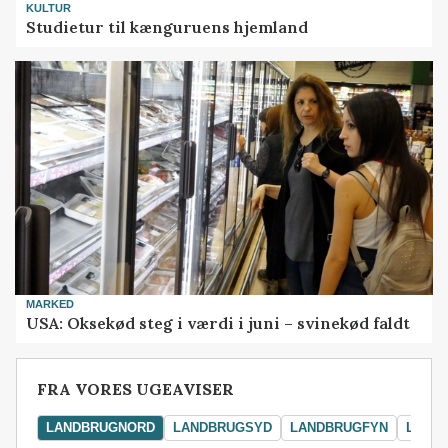
KULTUR
Studietur til kænguruens hjemland
MARKED
USA: Oksekød steg i værdi i juni – svinekød faldt
FRA VORES UGEAVISER
LANDBRUGNORD
LANDBRUGSYD
LANDBRUGFYN
LAND