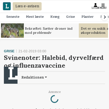
Læs e-avisen
LOGIN
MENU
Seneste
Mest læste
Kvæg
Grise
Planter
Mask
Bekræftet: Sætter droner ind
Det er en uskik 
mod problemulv
økoproduktion
GRISE
21-02-2019 03:00
Svinenoter: Halebid, dyrvelfærd
og influenzavaccine
Redaktionen
Loading...
Annonce