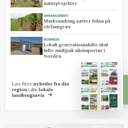
naturprojekter
ARRANGEMENT
Markvandring sætter fokus på
elefantgræs
BUSINESS
Lokalt generationsskifte skal
løfte midtjysk siloimportør i
Norden
Læs flere
nyheder fra din
region
i din
lokale
landbrugsavis