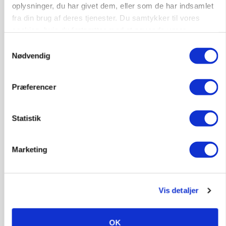
oplysninger, du har givet dem, eller som de har indsamlet
Loading...
fra din brug af deres tjenester. Du samtykker til vores
Annonce
cookies, hvis du fortsætter med at anvende vores
hjemmeside.
Samtykkevalg
Nødvendig
Præferencer
Statistik
Marketing
BUSINESS
Fra mark til mur: Byggeriet kan åbne nyt
Vis detaljer
marked for biokul
OK