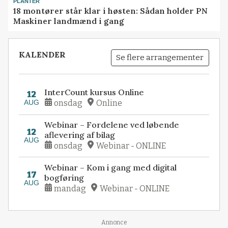
PLANTER
18 montører står klar i høsten: Sådan holder PN
Maskiner landmænd i gang
KALENDER
Se flere arrangementer
InterCount kursus Online
12
AUG
onsdag
Online
Webinar – Fordelene ved løbende
12
aflevering af bilag
AUG
onsdag
Webinar - ONLINE
Webinar – Kom i gang med digital
17
bogføring
AUG
mandag
Webinar - ONLINE
Loading...
Annonce