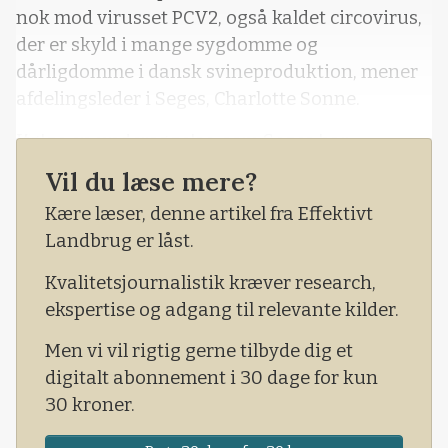
nok mod virusset PCV2, også kaldet circovirus,
der er skyld i mange sygdomme og
dårligdomme i dansk svineproduktion, mener
afdelingsleder i Seges, Charlotte Sonne.
Ifølge en undersøgelse, som Seges har
foretaget, vaccinerer kun hver anden
Vil du læse mere?
svineproducent poltene mod circovirus.
Kære læser, denne artikel fra Effektivt
Landbrug er låst.
Kvalitetsjournalistik kræver research,
ekspertise og adgang til relevante kilder.
Men vi vil rigtig gerne tilbyde dig et
digitalt abonnement i 30 dage for kun
30 kroner.