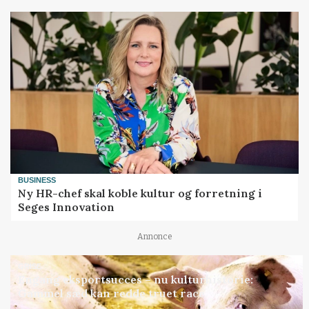
BUSINESS
Ny HR-chef skal koble kultur og forretning i
Seges Innovation
Annonce
GRISE
Engang eksportsucces – nu kulturhistorie:
Gammel sæd kan redde truet race