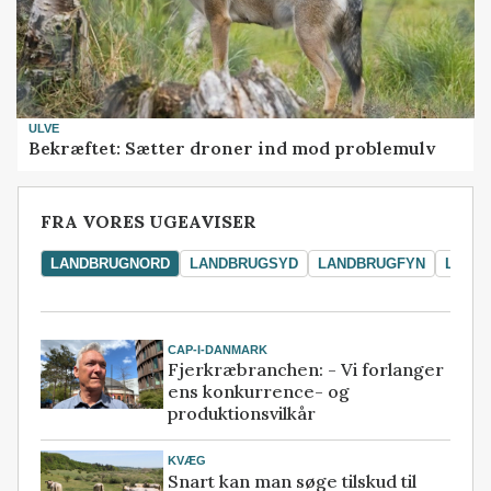
ULVE
Bekræftet: Sætter droner ind mod problemulv
FRA VORES UGEAVISER
LANDBRUGNORD
LANDBRUGSYD
LANDBRUGFYN
LAND
CAP-I-DANMARK
Fjerkræbranchen: - Vi forlanger
ens konkurrence- og
produktionsvilkår
KVÆG
Snart kan man søge tilskud til