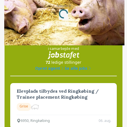
Annonce
Loading...
Jobs
i samarbejde med
72
ledige stillinger
Opret agent
Se alle jobs
Elevplads tilbydes ved Ringkøbing /
Trainee placement Ringkøbing
Grise
6950, Ringkøbing
06. aug.