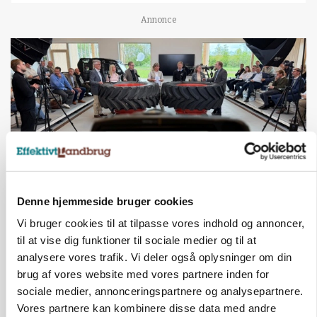
Annonce
Denne hjemmeside bruger cookies
BUSINESS
Ejer eller medejer? Nyt tv-format udfordrer
Vi bruger cookies til at tilpasse vores indhold og annoncer,
landbrugets ejerstruktur
til at vise dig funktioner til sociale medier og til at
analysere vores trafik. Vi deler også oplysninger om din
Annonce
brug af vores website med vores partnere inden for
sociale medier, annonceringspartnere og analysepartnere.
MARKED
Vores partnere kan kombinere disse data med andre
Russisk mælkepris dykker 23 procent