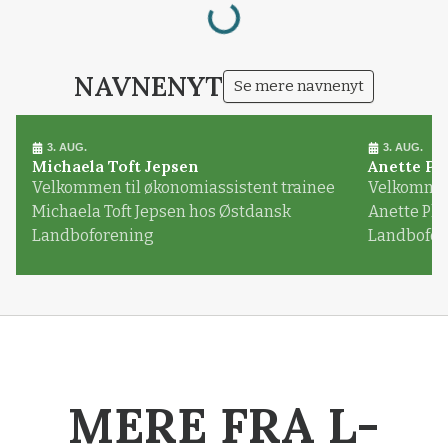
NAVNENYT
Se mere navnenyt
3. AUG.
3. AUG.
Michaela Toft Jepsen
Anette Pl
Velkommen til økonomiassistent trainee
Velkommen 
Michaela Toft Jepsen hos Østdansk
Anette Pl
Landboforening
Landbofor
MERE FRA L-