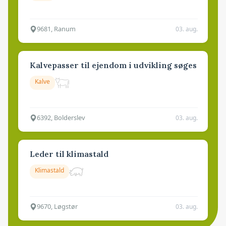
9681, Ranum
03. aug.
Kalvepasser til ejendom i udvikling søges
Kalve
6392, Bolderslev
03. aug.
Leder til klimastald
Klimastald
9670, Løgstør
03. aug.