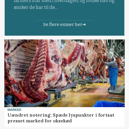
farmers står med i hverdagen, og hvilke håb og
ønsker de har til de...
Se flere emner her
MARKED
Uændret notering: Spæde lyspunkter i fortsat
presset marked for oksekød