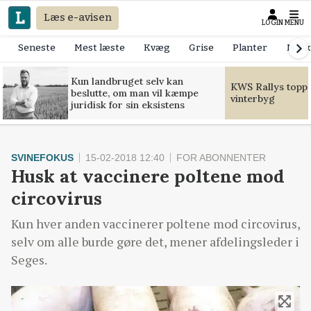
Læs e-avisen
LOGIN
MENU
Seneste
Mest læste
Kvæg
Grise
Planter
Mask
Kun landbruget selv kan
KWS Rallys toppe
beslutte, om man vil kæmpe
vinterbyg
juridisk for sin eksistens
SVINEFOKUS
15-02-2018 12:40
FOR ABONNENTER
Husk at vaccinere poltene mod
circovirus
Kun hver anden vaccinerer poltene mod circovirus,
selv om alle burde gøre det, mener afdelingsleder i
Seges.