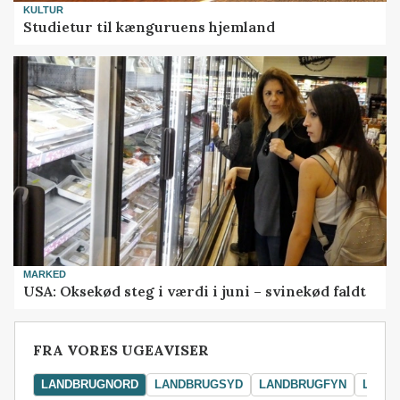
KULTUR
Studietur til kænguruens hjemland
MARKED
USA: Oksekød steg i værdi i juni – svinekød faldt
FRA VORES UGEAVISER
LANDBRUGNORD
LANDBRUGSYD
LANDBRUGFYN
LAND