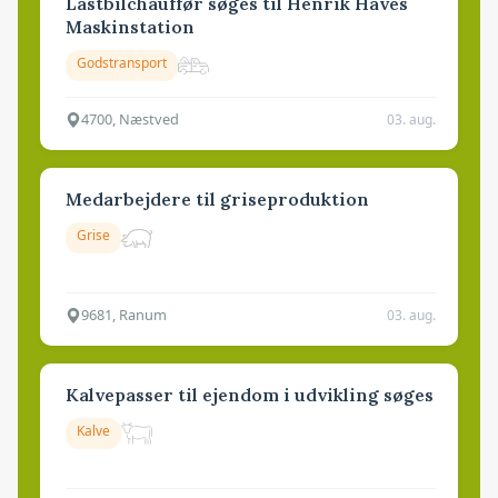
Lastbilchauffør søges til Henrik Haves
Maskinstation
Godstransport
4700, Næstved
03. aug.
Medarbejdere til griseproduktion
Grise
9681, Ranum
03. aug.
Kalvepasser til ejendom i udvikling søges
Kalve