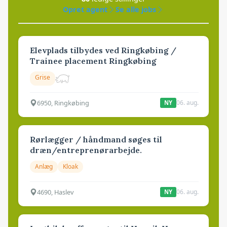
Opret agent
Se alle jobs
Elevplads tilbydes ved Ringkøbing /
Trainee placement Ringkøbing
Grise
6950, Ringkøbing
06. aug.
NY
Rørlægger / håndmand søges til
dræn/entreprenørarbejde.
Anlæg
Kloak
4690, Haslev
06. aug.
NY