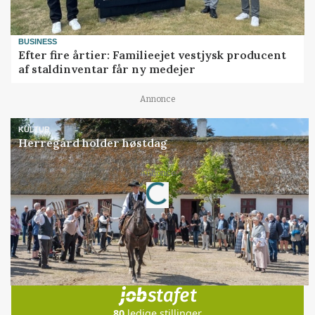
BUSINESS
Efter fire årtier: Familieejet vestjysk producent
af staldinventar får ny medejer
Annonce
KULTUR
Herregård holder høstdag
Loading...
Annonce
Jobs
i samarbejde med
80
ledige stillinger