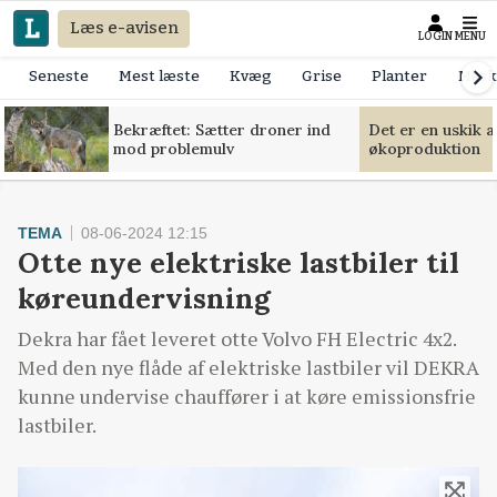
Læs e-avisen
LOGIN
MENU
Seneste
Mest læste
Kvæg
Grise
Planter
Mask
Bekræftet: Sætter droner ind
Det er en uskik 
mod problemulv
økoproduktion
TEMA
08-06-2024 12:15
Otte nye elektriske lastbiler til
køreundervisning
Dekra har fået leveret otte Volvo FH Electric 4x2.
Med den nye flåde af elektriske lastbiler vil DEKRA
kunne undervise chauffører i at køre emissionsfrie
lastbiler.