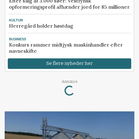
Efter salg af 3.000 søer: Vestfynsk
opformeringsprofil afhænder jord for 85 millioner
KULTUR
Herregård holder høstdag
BUSINESS
Konkurs rammer midtjysk maskinhandler efter
navneskifte
Se flere nyheder her
Loading...
Annonce