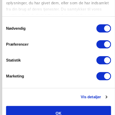
oplysninger, du har givet dem, eller som de har indsamlet
fra din brug af deres tjenester. Du samtykker til vores
INDLAND
cookies, hvis du fortsætter med at anvende vores
Fredning binder landmands jord – kommunen
hjemmeside.
Samtykkevalg
mangler stadig plejeplan
Nødvendig
Præferencer
Statistik
Marketing
ULVE
Vis detaljer
Bekræftet: Sætter droner ind mod problemulv
OK