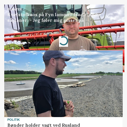
PLANTER
Kvælstofkaos på Fyn lammer landmænds
såplaner: - Jeg føler mig pisset på
Annonce
Loading...
POLITIK
Bønder holder vagt ved Rusland