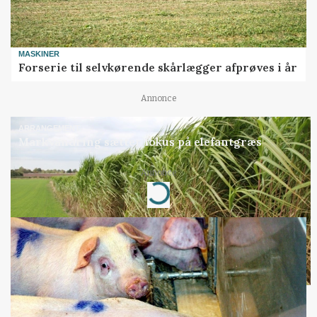
MASKINER
Forserie til selvkørende skårlægger afprøves i år
Annonce
ARRANGEMENT
Markvandring sætter fokus på elefantgræs
Annonce
Loading...