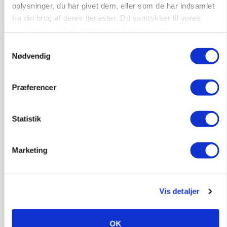
oplysninger, du har givet dem, eller som de har indsamlet
BUSINESS
fra din brug af deres tjenester. Du samtykker til vores
Ejer eller medejer? Nyt tv-format udfordrer
cookies, hvis du fortsætter med at anvende vores
landbrugets ejerstruktur
hjemmeside.
Samtykkevalg
Annonce
Nødvendig
Præferencer
Statistik
Marketing
Vis detaljer
MARKED
Russisk mælkepris dykker 23 procent
OK
Annonce