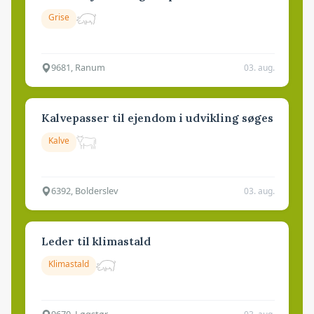
Grise
9681, Ranum
03. aug.
Kalvepasser til ejendom i udvikling søges
Kalve
6392, Bolderslev
03. aug.
Leder til klimastald
Klimastald