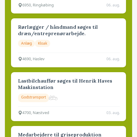
6950, Ringkøbing
06. aug.
Rørlægger / håndmand søges til
dræn/entreprenørarbejde.
Anlæg
Kloak
4690, Haslev
06. aug.
Lastbilchauffør søges til Henrik Haves
Maskinstation
Godstransport
4700, Næstved
03. aug.
Medarbejdere til griseproduktion