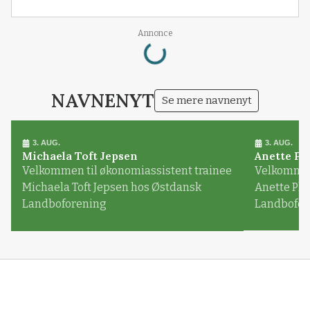
Loading...
Annonce
NAVNENYT
Se mere navnenyt
3. AUG.
3. AUG.
Michaela Toft Jepsen
Anette Pl
Velkommen til økonomiassistent trainee
Velkommen 
Michaela Toft Jepsen hos Østdansk
Anette Pl
Landboforening
Landbofor