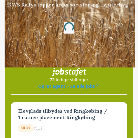
KWS Rallys topper årets sortsforsøg i vinterbyg
Annonce
Loading...
Jobs
i samarbejde med
72
ledige stillinger
Opret agent
Se alle jobs
Elevplads tilbydes ved Ringkøbing /
Trainee placement Ringkøbing
Grise