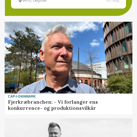
9670, Løgstør
03. aug.
CAP-I-DANMARK
Fjerkræbranchen: - Vi forlanger ens
konkurrence- og produktionsvilkår