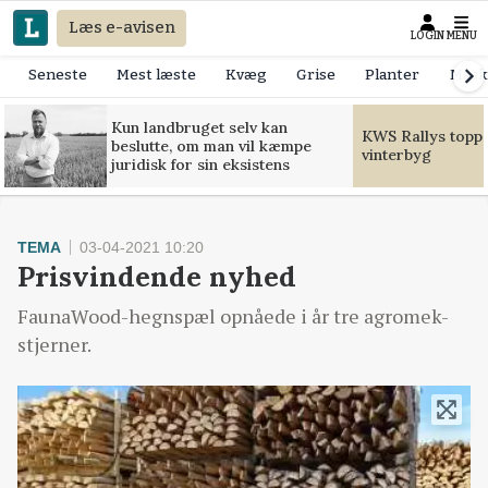
Læs e-avisen
LOGIN
MENU
Seneste
Mest læste
Kvæg
Grise
Planter
Mask
Kun landbruget selv kan
KWS Rallys toppe
beslutte, om man vil kæmpe
vinterbyg
juridisk for sin eksistens
TEMA
03-04-2021 10:20
Prisvindende nyhed
FaunaWood-hegnspæl opnåede i år tre agromek-
stjerner.