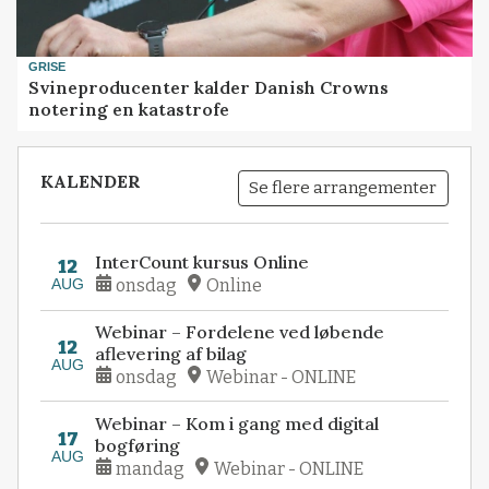
GRISE
Svineproducenter kalder Danish Crowns
notering en katastrofe
KALENDER
Se flere arrangementer
InterCount kursus Online
12
AUG
onsdag
Online
Webinar – Fordelene ved løbende
12
aflevering af bilag
AUG
onsdag
Webinar - ONLINE
Webinar – Kom i gang med digital
17
bogføring
AUG
mandag
Webinar - ONLINE