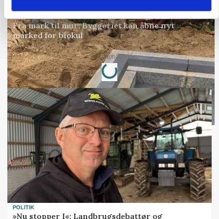
BUSINESS
Fra mark til mur: Byggeriet kan åbne nyt
marked for biokul
Loading...
Annonce
POLITIK
»Nu stopper I«: Landbrugsdebattør og