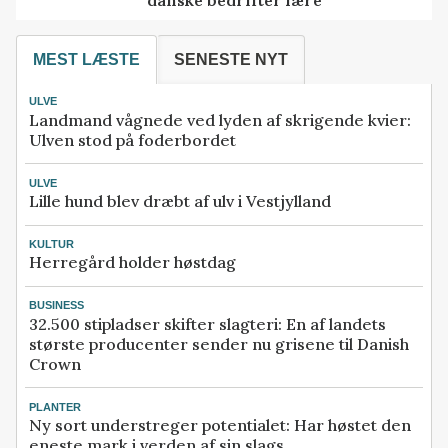
MEST LÆSTE
SENESTE NYT
ULVE
Landmand vågnede ved lyden af skrigende kvier:
Ulven stod på foderbordet
ULVE
Lille hund blev dræbt af ulv i Vestjylland
KULTUR
Herregård holder høstdag
BUSINESS
32.500 stipladser skifter slagteri: En af landets
største producenter sender nu grisene til Danish
Crown
PLANTER
Ny sort understreger potentialet: Har høstet den
eneste mark i verden af sin slags