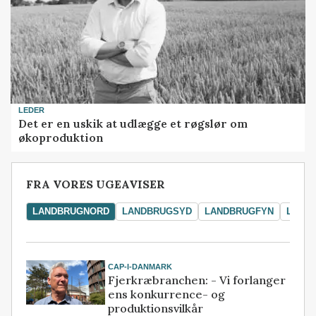
LEDER
Det er en uskik at udlægge et røgslør om
økoproduktion
FRA VORES UGEAVISER
LANDBRUGNORD
LANDBRUGSYD
LANDBRUGFYN
LAND
CAP-I-DANMARK
Fjerkræbranchen: - Vi forlanger
ens konkurrence- og
produktionsvilkår