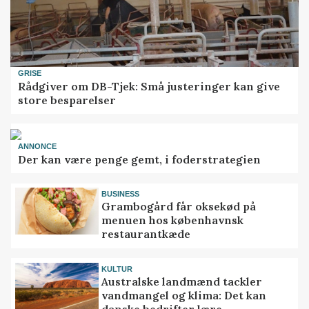
GRISE
Rådgiver om DB-Tjek: Små justeringer kan give
store besparelser
ANNONCE
Der kan være penge gemt, i foderstrategien
BUSINESS
Grambogård får oksekød på
menuen hos københavnsk
restaurantkæde
KULTUR
Australske landmænd tackler
vandmangel og klima: Det kan
danske bedrifter lære