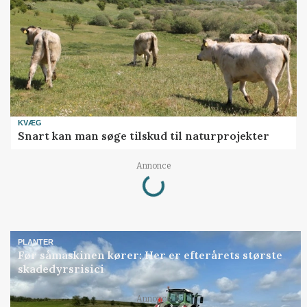
KVÆG
Snart kan man søge tilskud til naturprojekter
Loading...
Annonce
PLANTER
Før såmaskinen kører: Her er efterårets største
skadedyrsrisici
Loading...
Annonce