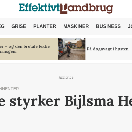
ÆG
GRISE
PLANTER
MASKINER
BUSINESS
J
r – og den brutale lektie
På døgnvagt i høsten
inansgeni
Annonce
NNENTER
 styrker Bijlsma He