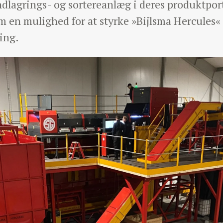
agrings- og sortereanlæg i deres produktportefø
m en mulighed for at styrke »Bijlsma Hercules« 
ing.