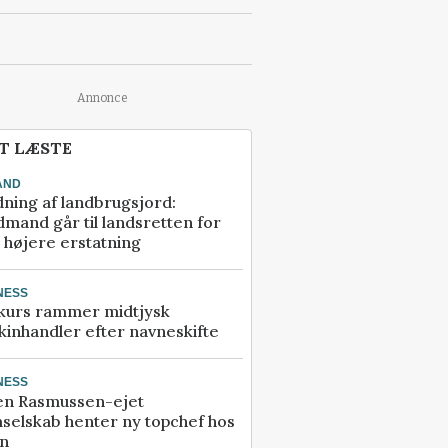
Annonce
T LÆSTE
AND
ning af landbrugsjord:
mand går til landsretten for
å højere erstatning
NESS
kurs rammer midtjysk
inhandler efter navneskifte
NESS
en Rasmussen-ejet
selskab henter ny topchef hos
an