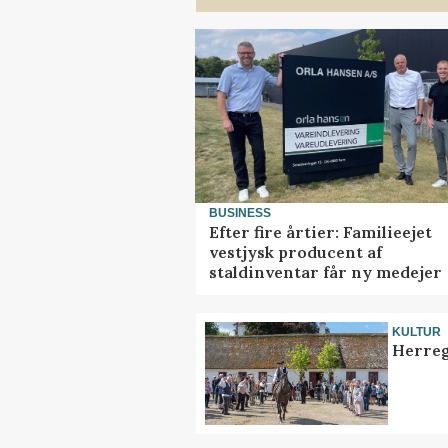
BUSINESS
Efter fire årtier: Familieejet
vestjysk producent af
staldinventar får ny medejer
KULTUR
Herreg