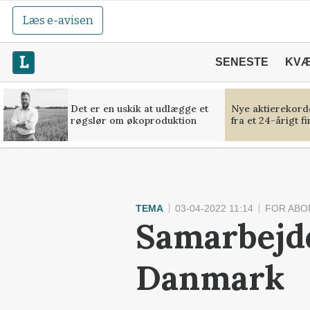
Læs e-avisen
SENESTE
KV
Det er en uskik at udlægge et
Nye aktierekorde
røgslør om økoproduktion
fra et 24-årigt f
TEMA
03-04-2022 11:14
FOR ABO
Samarbejde
Danmark