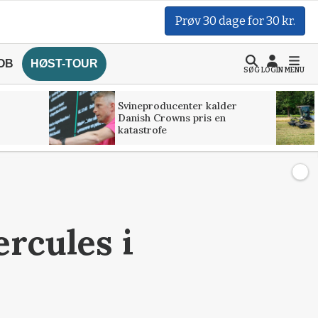
Prøv 30 dage for 30 kr.
OB
HØST-TOUR
SØG
LOGIN
MENU
Svineproducenter kalder
Danish Crowns pris en
katastrofe
rcules i