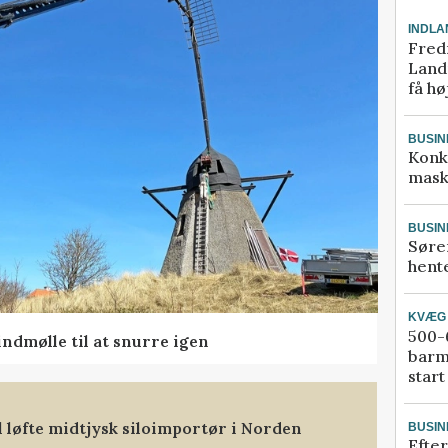
INDLA
Fred
Landm
få hø
BUSIN
Konk
mask
BUSIN
Søre
hente
KVÆG
500-6
ndmølle til at snurre igen
barm
start
l løfte midtjysk siloimportør i Norden
BUSIN
Efter