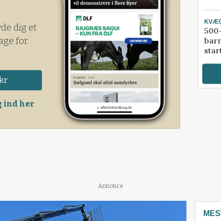
KVÆ
yde dig et
500-
age for
bar
star
kr
 ind her
Annonce
MES