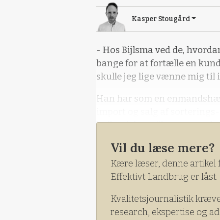
Kasper Stougård
- Hos Bijlsma ved de, hvordan
bange for at fortælle en kunde
skulle jeg lige vænne mig til 
Han har som en enmandshær
import og salg af sorterings
hollandske »Bijlsma Hercules
han aftale med WekoAgro om
Vil du læse mere?
Kære læser, denne artikel 
Effektivt Landbrug er låst.
Kvalitetsjournalistik kræv
research, ekspertise og ad