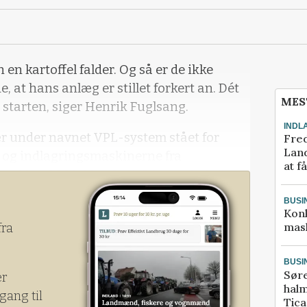
 en kartoffel falder. Og så er de ikke
, at hans anlæg er stillet forkert an. Dét
MES
i starten, siger Henrik Fuglsang.
INDL
 under navnet VPL-system stået for
Fred
Land
- og indlagringsmaskinerne fra
at f
« siden 2009. Men fra 1. februar indgik
 at dele opgaven.
BUSI
Kon
mask
fra
BUSI
Sør
er
halm
gang til
Tic