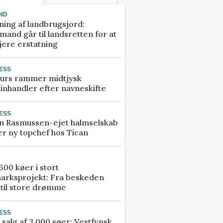
ND
ning af landbrugsjord:
and går til landsretten for at
jere erstatning
ESS
urs rammer midtjysk
inhandler efter navneskifte
ESS
n Rasmussen-ejet halmselskab
r ny topchef hos Tican
00 køer i stort
arksprojekt: Fra beskeden
 til store drømme
ESS
 salg af 3.000 søer: Vestfynsk