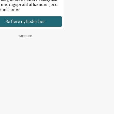
rmeringsprofil afhænder jord
5 millioner
Se flere nyheder her
Annonce