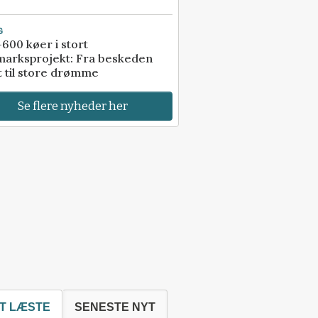
G
600 køer i stort
marksprojekt: Fra beskeden
t til store drømme
Se flere nyheder her
T LÆSTE
SENESTE NYT