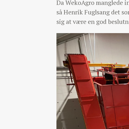
Da WekoAgro manglede indl
så Henrik Fuglsang det so
sig at være en god beslutn