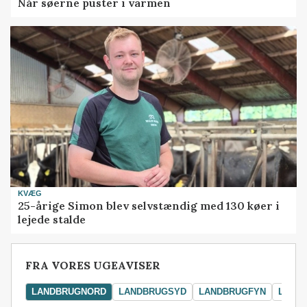
Når søerne puster i varmen
KVÆG
25-årige Simon blev selvstændig med 130 køer i
lejede stalde
FRA VORES UGEAVISER
LANDBRUGNORD
LANDBRUGSYD
LANDBRUGFYN
LAND