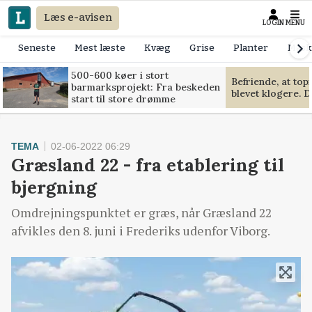
Læs e-avisen
LOGIN
MENU
Seneste
Mest læste
Kvæg
Grise
Planter
Mask
500-600 køer i stort
Befriende, at to
barmarksprojekt: Fra beskeden
blevet klogere. D
start til store drømme
TEMA
02-06-2022 06:29
Græsland 22 - fra etablering til
bjergning
Omdrejningspunktet er græs, når Græsland 22
afvikles den 8. juni i Frederiks udenfor Viborg.