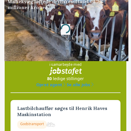
Malkekvæg løftede driftsresultatet til 2,8
millioner kroner
Annonce
Loading...
Jobs
i samarbejde med
80
ledige stillinger
Opret agent
Se alle jobs
Lastbilchauffør søges til Henrik Haves
Maskinstation
Godstransport