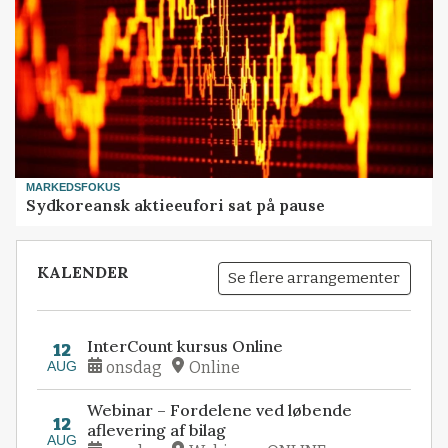
MARKEDSFOKUS
Sydkoreansk aktieeufori sat på pause
KALENDER
Se flere arrangementer
InterCount kursus Online
12
AUG
onsdag
Online
Webinar – Fordelene ved løbende
12
aflevering af bilag
AUG