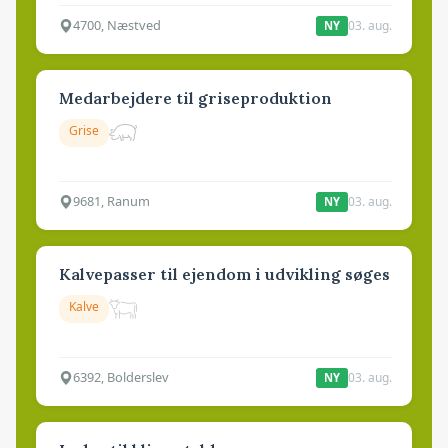
4700, Næstved
03. aug.
NY
Medarbejdere til griseproduktion
Grise
9681, Ranum
03. aug.
NY
Kalvepasser til ejendom i udvikling søges
Kalve
6392, Bolderslev
03. aug.
NY