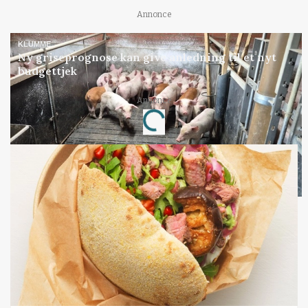
Annonce
KLUMME
Ny griseprognose kan give anledning til et nyt
budgettjek
Annonce
Loading...