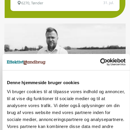
6270, Tønder
31. jul.
Denne hjemmeside bruger cookies
Vi bruger cookies til at tilpasse vores indhold og annoncer,
LEDER
til at vise dig funktioner til sociale medier og til at
Landmænd drukner i papir, mens Mette F.
ignorerer den lovede regelforenkling
analysere vores trafik. Vi deler også oplysninger om din
brug af vores website med vores partnere inden for
sociale medier, annonceringspartnere og analysepartnere.
Vores partnere kan kombinere disse data med andre