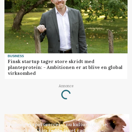
BUSINESS
Finsk startup tager store skridt med
planteprotein: - Ambitionen er at blive en global
virksomhed
Annonce
Loading...
GRISE
Engang eksportsucces – nu kulturhistorie:
Gammel sæd kan redde truet race