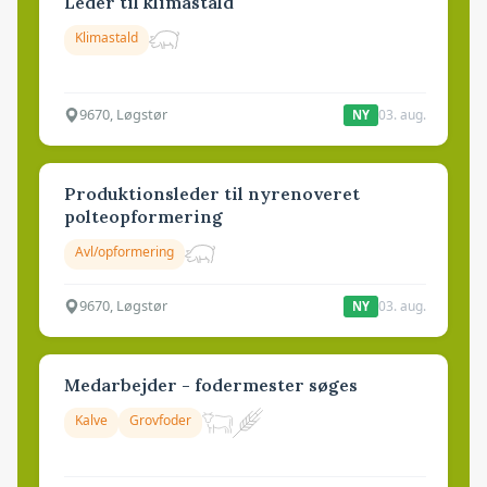
Leder til klimastald
Klimastald
9670, Løgstør
03. aug.
NY
Produktionsleder til nyrenoveret
polteopformering
Avl/opformering
9670, Løgstør
03. aug.
NY
Medarbejder - fodermester søges
Kalve
Grovfoder