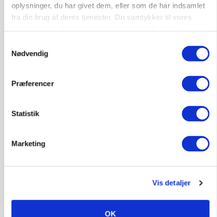
oplysninger, du har givet dem, eller som de har indsamlet
fra din brug af deres tjenester. Du samtykker til vores
cookies, hvis du fortsætter med at anvende vores
hjemmeside.
Samtykkevalg
Nødvendig
Præferencer
KVÆG
500-600 køer i stort barmarksprojekt: Fra
beskeden start til store drømme
Statistik
Marketing
Vis detaljer
OK