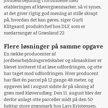
jordbearbejdning i forbindelse med
etableringen af kløvergræsmarker, så vi synes,
at det giver rigtig god mening at stille skrapt
på, hvordan det kan gøres, siger Gurli
Klitgaard, produktchef hos DLF, som er
medarrangør af Græsland 22.
Flere løsninger på samme opgave
En række producenter af
jordbearbejdningsredskaber og såmaskiner er
blevet inviteret til at løse udfordringen, og otte
har taget mod udfordringen. Hver producent
har fået én parcel på 12 gange 48 meter, og
opgaven lød i august sidste år på såning af
græs med kløverudlæg. Den 11. august blev der
derfor anlagt otte parceller midt på den 50
hektar store græsmark hos Lars Kristensen,