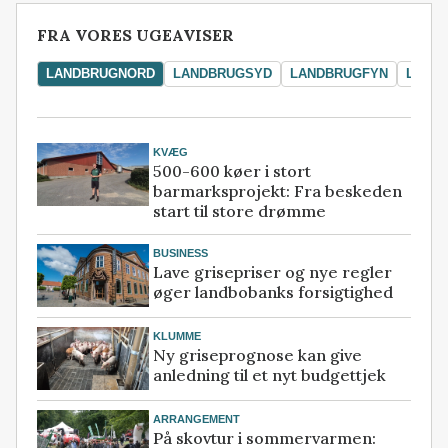
FRA VORES UGEAVISER
LANDBRUGNORD
LANDBRUGSYD
LANDBRUGFYN
LAND
KVÆG
500-600 køer i stort
barmarksprojekt: Fra beskeden
start til store drømme
BUSINESS
Lave grisepriser og nye regler
øger landbobanks forsigtighed
KLUMME
Ny griseprognose kan give
anledning til et nyt budgettjek
ARRANGEMENT
På skovtur i sommervarmen: