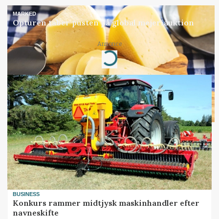
MARKED
Opturen taber pusten på global mejeriauktion
Annonce
Loading...
BUSINESS
Konkurs rammer midtjysk maskinhandler efter
navneskifte