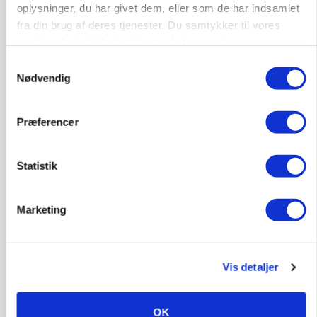
oplysninger, du har givet dem, eller som de har indsamlet
BUSINESS
Lave grisepriser og nye regler øger landbobanks
fra din brug af deres tjenester. Du samtykker til vores
forsigtighed
cookies, hvis du fortsætter med at anvende vores
hjemmeside.
Samtykkevalg
Annonce
Nødvendig
BUSINESS
Grambogård får oksekød på menuen hos
Præferencer
københavnsk restaurantkæde
Annonce
Statistik
Loading...
Marketing
HØST-TOUR
Vis detaljer
OK