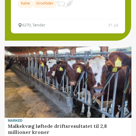
Kalve
Grovfoder
6270, Tønder
31. jul.
MARKED
Malkekvæg løftede driftsresultatet til 2,8
millioner kroner