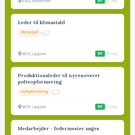
6392, Bolderslev
03. aug.
NY
Leder til klimastald
Klimastald
9670, Løgstør
03. aug.
NY
Produktionsleder til nyrenoveret
polteopformering
Avl/opformering
9670, Løgstør
03. aug.
NY
Medarbejder - fodermester søges