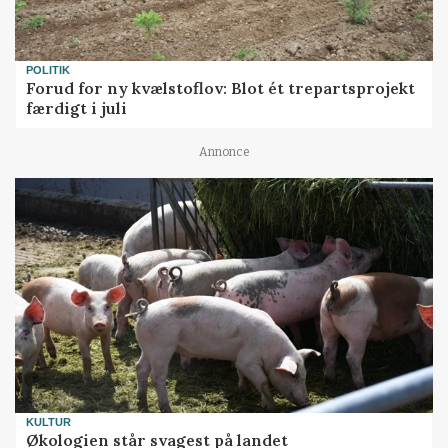
POLITIK
Forud for ny kvælstoflov: Blot ét trepartsprojekt
færdigt i juli
Annonce
KULTUR
Økologien står svagest på landet