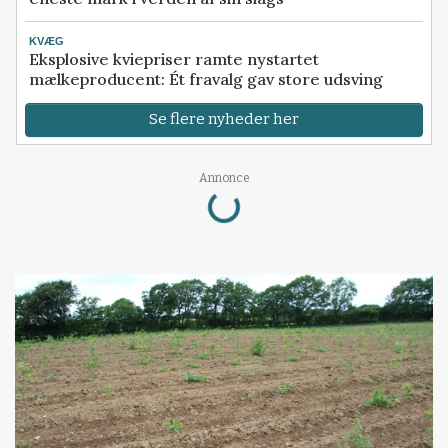
KVÆG
Eksplosive kviepriser ramte nystartet
mælkeproducent: Ét fravalg gav store udsving
Se flere nyheder her
Loading...
Annonce