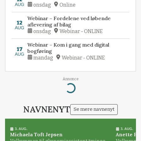
AUG
onsdag
Online
Webinar – Fordelene ved løbende
12
aflevering af bilag
AUG
onsdag
Webinar - ONLINE
Webinar – Kom i gang med digital
17
bogføring
AUG
mandag
Webinar - ONLINE
Annonce
Loading...
NAVNENYT
Se mere navnenyt
3. AUG.
3. AUG.
Michaela Toft Jepsen
Anette Pl