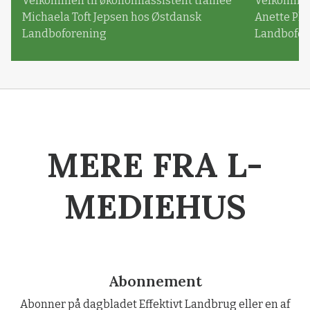
Velkommen til økonomiassistent trainee
Velkommen 
Michaela Toft Jepsen hos Østdansk
Anette Pl
Landboforening
Landbofor
MERE FRA L-
MEDIEHUS
Abonnement
Abonner på dagbladet Effektivt Landbrug eller en af