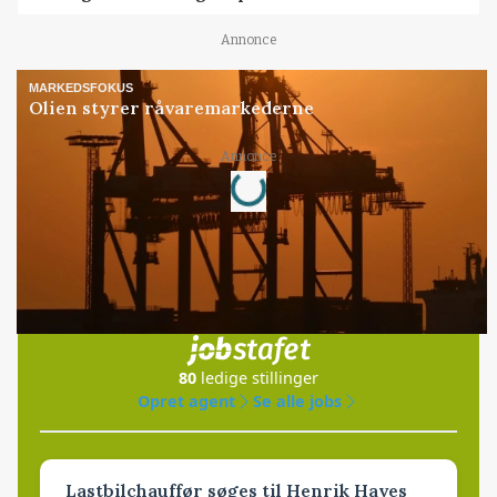
Annonce
MARKEDSFOKUS
Olien styrer råvaremarkederne
Loading...
Annonce
Jobs
i samarbejde med
80
ledige stillinger
Opret agent
Se alle jobs
Lastbilchauffør søges til Henrik Haves