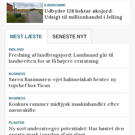
EJENDOMME
Udbyder 128 hektar økojord:
Udsigt til millionhandel i Jelling
MEST LÆSTE
SENESTE NYT
INDLAND
Fredning af landbrugsjord: Landmand går til
landsretten for at få højere erstatning
BUSINESS
Søren Rasmussen-ejet halmselskab henter ny
topchef hos Tican
BUSINESS
Konkurs rammer midtjysk maskinhandler efter
navneskifte
PLANTER
Ny sort understreger potentialet: Har høstet den
eneste mark i verden af sin slags