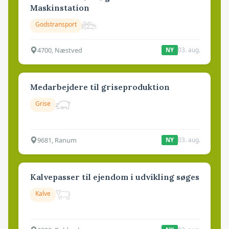
Maskinstation
Godstransport
4700, Næstved
03. aug.
NY
Medarbejdere til griseproduktion
Grise
9681, Ranum
03. aug.
NY
Kalvepasser til ejendom i udvikling søges
Kalve