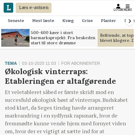
Læs e-avisen
LOGIN
MENU
Seneste
Mest læste
Kvæg
Grise
Planter
Mask
500-600 køer i stort
Befriende, at to
barmarksprojekt: Fra beskeden
blevet klogere. D
start til store drømme
TEMA
03-10-2020 11:03
FOR ABONNENTER
Økologisk vinterraps:
Etableringen er altafgørende
Et veletableret såbed er første skridt mod en
succesfuld økologisk høst af vinterraps. Budskabet
stod klart, da Seges tirsdag havde arrangeret
markvandring i en sydfynsk rapsmark, hvor de
fremmødte kunne vende hjem med fornyet viden
om, hvor der er vigtigt at sætte ind for at