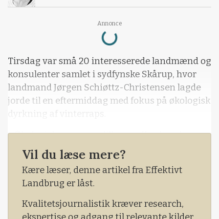
Loading...
Annonce
Tirsdag var små 20 interesserede landmænd og
konsulenter samlet i sydfynske Skårup, hvor
landmand Jørgen Schiøttz-Christensen lagde
jorde til en eftermiddag med fokus på økologisk
dyrkning af vinterraps.
- Økologisk raps er en lille og udfordrende
afgrøde. Indtil for 5-6 år siden blev der dyrket
Vil du læse mere?
under 500 hektar, i dag er det økologiske areal
Kære læser, denne artikel fra Effektivt
cirka 3.500 hektar, indledte chefkonsulent hos
Landbrug er låst.
Seges, Sven Hermansen.
Kvalitetsjournalistik kræver research,
ekspertise og adgang til relevante kilder.