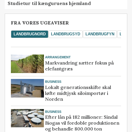
Studietur til kænguruens hjemland
FRA VORES UGEAVISER
LANDBRUGNORD
LANDBRUGSYD
LANDBRUGFYN
LAND
ARRANGEMENT
Markvandring sætter fokus på
elefantgræs
BUSINESS
Lokalt generationsskifte skal
løfte midtjysk siloimportør i
Norden
BUSINESS
Efter lån på 182 millioner: Sindal
Biogas vil fordoble produktionen
og behandle 800.000 ton