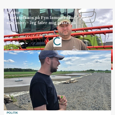
PLANTER
Kvælstofkaos på Fyn lammer landmænds
såplaner: - Jeg føler mig pisset på
Annonce
Loading...
POLITIK