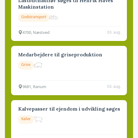
Lastbilchauffør søges til Henrik Haves
Maskinstation
Godstransport
4700, Næstved
03. aug.
Medarbejdere til griseproduktion
Grise
9681, Ranum
03. aug.
Kalvepasser til ejendom i udvikling søges
Kalve