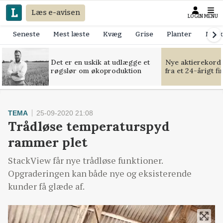
Læs e-avisen
LOGIN
MENU
Seneste
Mest læste
Kvæg
Grise
Planter
Mask
Det er en uskik at udlægge et
Nye aktierekorde
røgslør om økoproduktion
fra et 24-årigt f
TEMA
25-09-2020 21:08
Trådløse temperaturspyd
rammer plet
StackView får nye trådløse funktioner.
Opgraderingen kan både nye og eksisterende
kunder få glæde af.