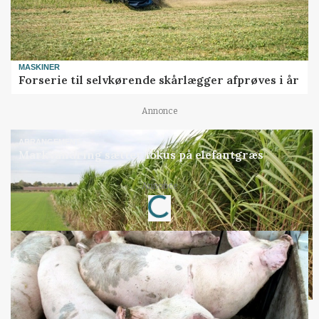
MASKINER
Forserie til selvkørende skårlægger afprøves i år
Annonce
ARRANGEMENT
Markvandring sætter fokus på elefantgræs
Annonce
Loading...