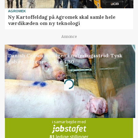
AGROMEK
Ny Kartoffeldag på Agromek skal samle hele
værdikæden om ny teknologi
Annonce
GRISE
Danish Crown slår igen i noteringsstrid: Tysk
gab er 3 kroner – ikke 4,30
Annonce
Loading...
Jobs
i samarbejde med
81
ledige stillinger