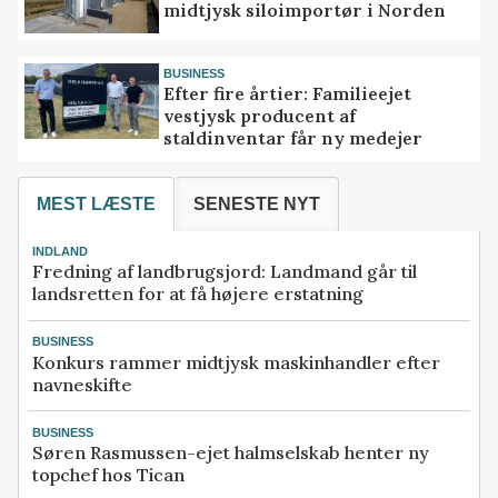
midtjysk siloimportør i Norden
BUSINESS
Efter fire årtier: Familieejet
vestjysk producent af
staldinventar får ny medejer
MEST LÆSTE
SENESTE NYT
INDLAND
Fredning af landbrugsjord: Landmand går til
landsretten for at få højere erstatning
BUSINESS
Konkurs rammer midtjysk maskinhandler efter
navneskifte
BUSINESS
Søren Rasmussen-ejet halmselskab henter ny
topchef hos Tican