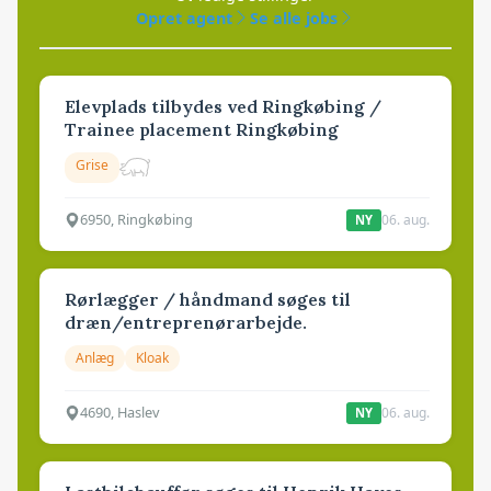
Opret agent
Se alle jobs
Elevplads tilbydes ved Ringkøbing /
Trainee placement Ringkøbing
Grise
6950, Ringkøbing
06. aug.
NY
Rørlægger / håndmand søges til
dræn/entreprenørarbejde.
Anlæg
Kloak
4690, Haslev
06. aug.
NY