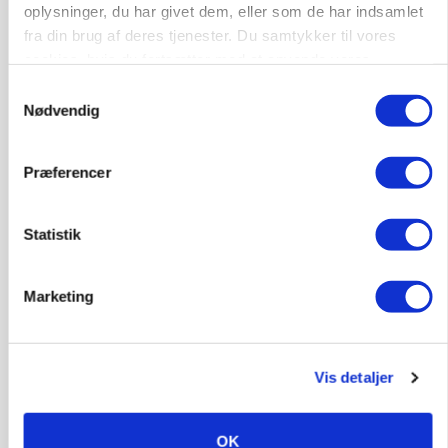
oplysninger, du har givet dem, eller som de har indsamlet
fra din brug af deres tjenester. Du samtykker til vores
BUSINESS
cookies, hvis du fortsætter med at anvende vores
Lave grisepriser og nye regler øger landbobanks
hjemmeside.
forsigtighed
Samtykkevalg
Nødvendig
Præferencer
Statistik
Marketing
LEDER
Vis detaljer
Det er en uskik at udlægge et røgslør om
økoproduktion
OK