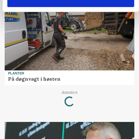
HØST-TOUR
PLANTER
På døgnvagt i høsten
Annonce
Loading...