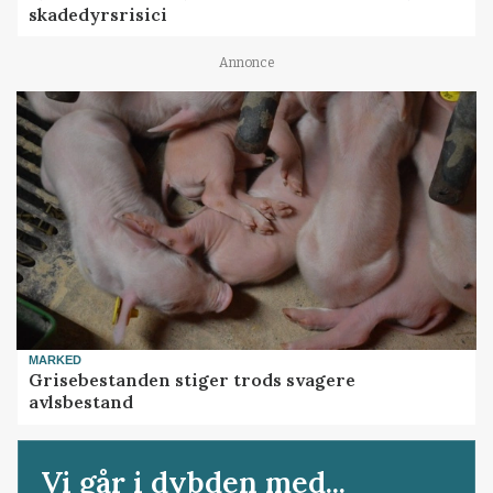
skadedyrsrisici
Annonce
MARKED
Grisebestanden stiger trods svagere
avlsbestand
Vi går i dybden med...