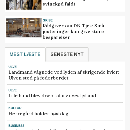
svinekød faldt
GRISE
Rådgiver om DB-Tjek: Små
justeringer kan give store
besparelser
MEST LÆSTE
SENESTE NYT
ULVE
Landmand vågnede ved lyden af skrigende kvier:
Ulven stod på foderbordet
ULVE
Lille hund blev dræbt af ulv i Vestjylland
KULTUR
Herregård holder høstdag
BUSINESS