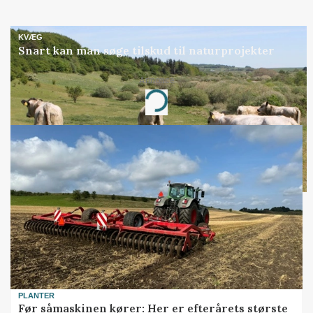
KVÆG
Snart kan man søge tilskud til naturprojekter
Annonce
Loading...
PLANTER
Før såmaskinen kører: Her er efterårets største