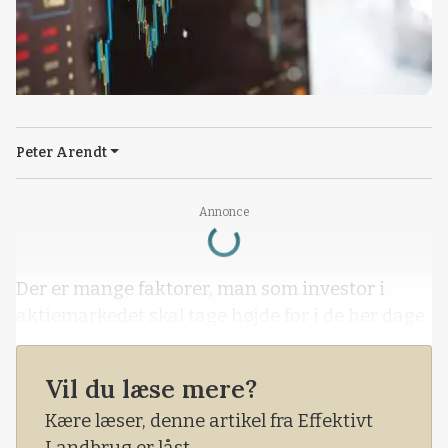
Peter Arendt
Loading...
Annonce
Der er mange faktorer, man som investor i
aktiemarkedet skal tage højde for i de her dage.
Vil du læse mere?
Kære læser, denne artikel fra Effektivt
Landbrug er låst.