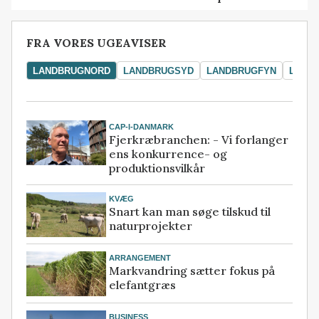
FRA VORES UGEAVISER
LANDBRUGNORD
LANDBRUGSYD
LANDBRUGFYN
LAND
CAP-I-DANMARK
Fjerkræbranchen: - Vi forlanger
ens konkurrence- og
produktionsvilkår
KVÆG
Snart kan man søge tilskud til
naturprojekter
ARRANGEMENT
Markvandring sætter fokus på
elefantgræs
BUSINESS