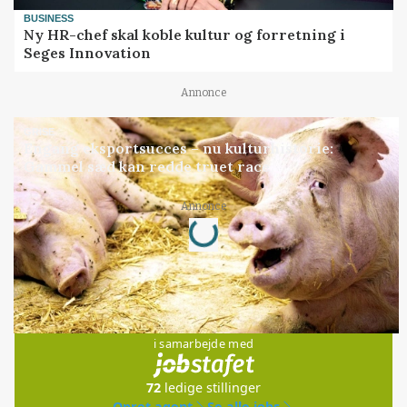
BUSINESS
Ny HR-chef skal koble kultur og forretning i
Seges Innovation
Annonce
GRISE
Engang eksportsucces – nu kulturhistorie:
Gammel sæd kan redde truet race
Loading...
Annonce
Jobs
i samarbejde med
72
ledige stillinger
Opret agent
Se alle jobs