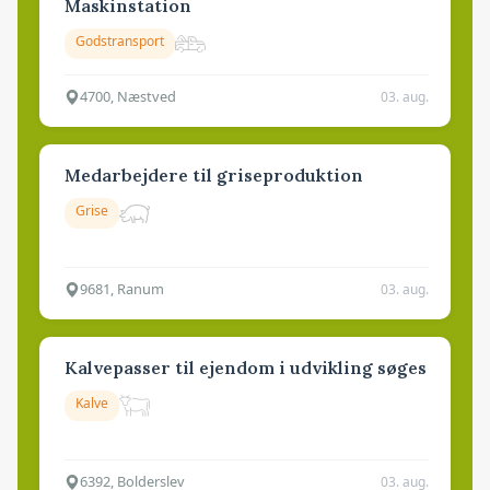
Maskinstation
Godstransport
4700, Næstved
03. aug.
Medarbejdere til griseproduktion
Grise
9681, Ranum
03. aug.
Kalvepasser til ejendom i udvikling søges
Kalve
6392, Bolderslev
03. aug.