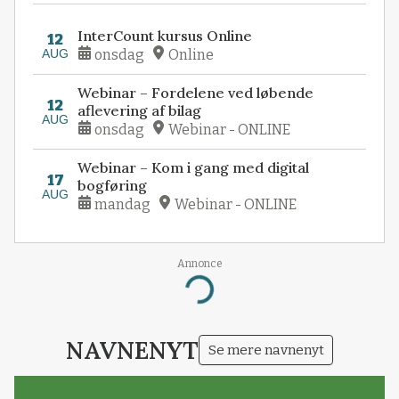
InterCount kursus Online
12
AUG
onsdag
Online
Webinar – Fordelene ved løbende
12
aflevering af bilag
AUG
onsdag
Webinar - ONLINE
Webinar – Kom i gang med digital
17
bogføring
AUG
mandag
Webinar - ONLINE
Annonce
Loading...
NAVNENYT
Se mere navnenyt