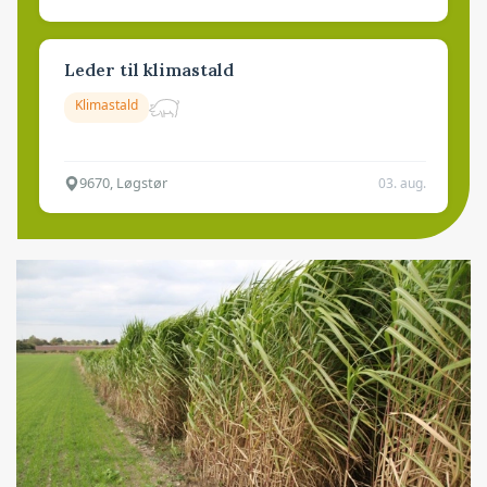
Leder til klimastald
Klimastald
9670, Løgstør
03. aug.