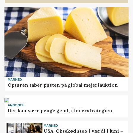
MARKED
Opturen taber pusten på global mejeriauktion
ANNONCE
Der kan være penge gemt, i foderstrategien
MARKED
USA: Oksekød steg i værdi i juni –