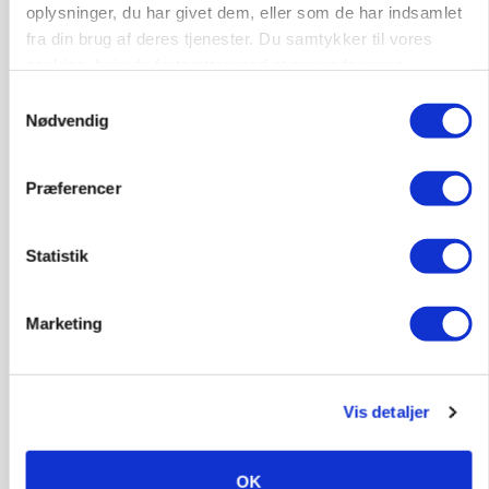
oplysninger, du har givet dem, eller som de har indsamlet
fra din brug af deres tjenester. Du samtykker til vores
cookies, hvis du fortsætter med at anvende vores
hjemmeside.
Samtykkevalg
BUSINESS
Nødvendig
Fra mark til mur: Byggeriet kan åbne nyt
marked for biokul
Præferencer
Statistik
Marketing
Vis detaljer
POLITIK
»Nu stopper I«: Landbrugsdebattør og
OK