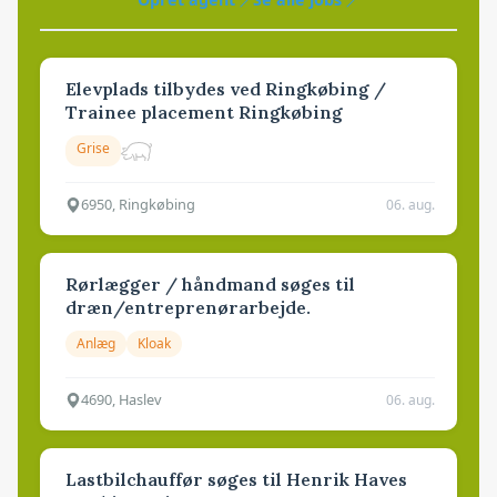
Elevplads tilbydes ved Ringkøbing /
Trainee placement Ringkøbing
Grise
6950, Ringkøbing
06. aug.
Rørlægger / håndmand søges til
dræn/entreprenørarbejde.
Anlæg
Kloak
4690, Haslev
06. aug.
Lastbilchauffør søges til Henrik Haves