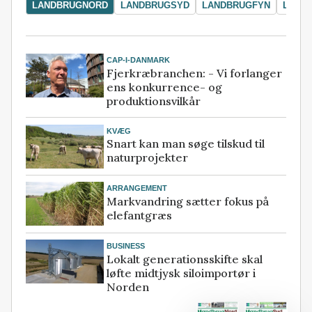
LANDBRUGNORD
LANDBRUGSYD
LANDBRUGFYN
LAND
CAP-I-DANMARK
Fjerkræbranchen: - Vi forlanger
ens konkurrence- og
produktionsvilkår
KVÆG
Snart kan man søge tilskud til
naturprojekter
ARRANGEMENT
Markvandring sætter fokus på
elefantgræs
BUSINESS
Lokalt generationsskifte skal
løfte midtjysk siloimportør i
Norden