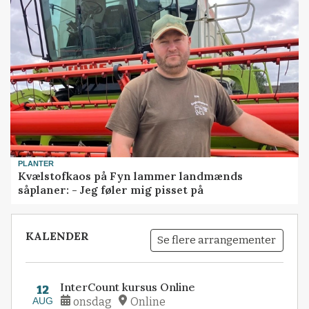
PLANTER
Kvælstofkaos på Fyn lammer landmænds
såplaner: - Jeg føler mig pisset på
KALENDER
Se flere arrangementer
InterCount kursus Online
12
AUG
onsdag
Online