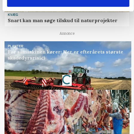
KVÆG
Snart kan man søge tilskud til naturprojekter
Annonce
PLANTER
Før såmaskinen kører: Her er efterårets største
skadedyrsrisici
Annonce
Loading...