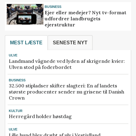
BUSINESS
Ejer eller medejer? Nyt tv-format
udfordrer landbrugets
ejerstruktur
MEST LÆSTE
SENESTE NYT
ULVE
Landmand vågnede ved lyden af skrigende kvier:
Ulven stod på foderbordet
BUSINESS
32.500 stipladser skifter slagteri: En af landets
største producenter sender nu grisene til Danish
Crown
KULTUR
Herregård holder høstdag
ULVE
Lille hund blev dræbt af ulv i Vestjylland