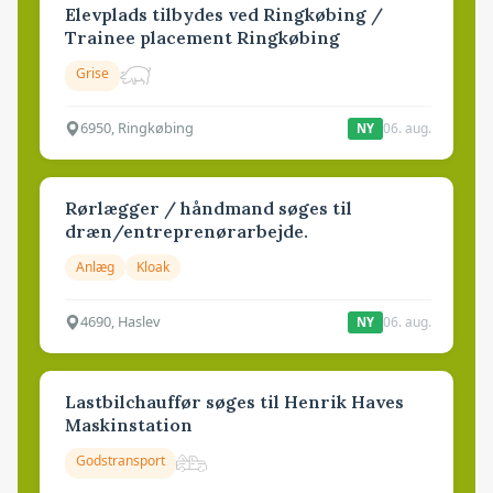
Elevplads tilbydes ved Ringkøbing /
Trainee placement Ringkøbing
Grise
6950, Ringkøbing
06. aug.
NY
Rørlægger / håndmand søges til
dræn/entreprenørarbejde.
Anlæg
Kloak
4690, Haslev
06. aug.
NY
Lastbilchauffør søges til Henrik Haves
Maskinstation
Godstransport