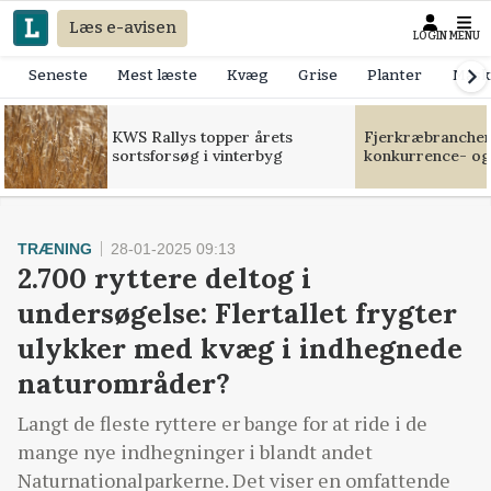
Læs e-avisen
LOGIN
MENU
Seneste
Mest læste
Kvæg
Grise
Planter
Mask
KWS Rallys topper årets
Fjerkræbranchen:
sortsforsøg i vinterbyg
konkurrence- og
TRÆNING
28-01-2025 09:13
2.700 ryttere deltog i
undersøgelse: Flertallet frygter
ulykker med kvæg i indhegnede
naturområder?
Langt de fleste ryttere er bange for at ride i de
mange nye indhegninger i blandt andet
Naturnationalparkerne. Det viser en omfattende