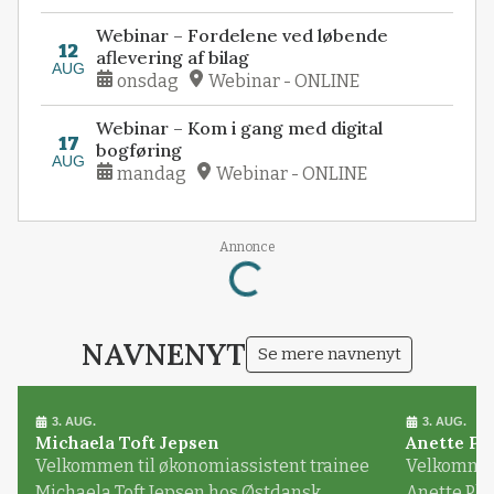
Webinar – Fordelene ved løbende
12
aflevering af bilag
AUG
onsdag
Webinar - ONLINE
Webinar – Kom i gang med digital
17
bogføring
AUG
mandag
Webinar - ONLINE
Annonce
Loading...
NAVNENYT
Se mere navnenyt
3. AUG.
3. AUG.
Michaela Toft Jepsen
Anette Pl
Velkommen til økonomiassistent trainee
Velkommen 
Michaela Toft Jepsen hos Østdansk
Anette Pl