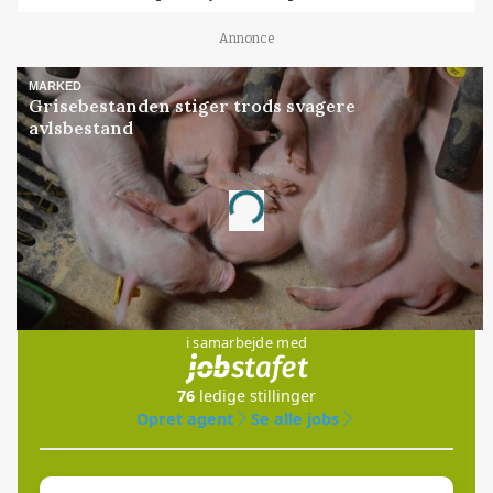
Annonce
MARKED
Grisebestanden stiger trods svagere
avlsbestand
Annonce
Loading...
Jobs
i samarbejde med
76
ledige stillinger
Opret agent
Se alle jobs