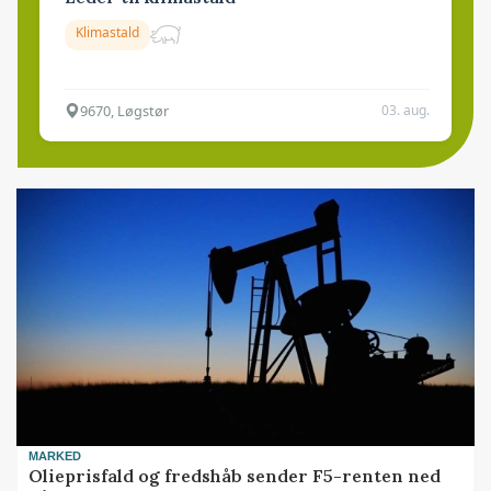
Klimastald
9670, Løgstør
03. aug.
MARKED
Olieprisfald og fredshåb sender F5-renten ned