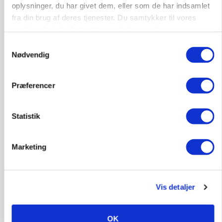
oplysninger, du har givet dem, eller som de har indsamlet
fra din brug af deres tjenester. Du samtykker til vores
cookies, hvis du fortsætter med at anvende vores
hjemmeside.
Samtykkevalg
Nødvendig
POLITIK
»Nu stopper I«: Landbrugsdebattør og
protestgruppe vil demonstrere mod ny
Præferencer
gødskningslov
Annonce
Statistik
Marketing
Vis detaljer
OK