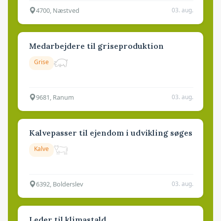
4700, Næstved
03. aug.
Medarbejdere til griseproduktion
Grise
9681, Ranum
03. aug.
Kalvepasser til ejendom i udvikling søges
Kalve
6392, Bolderslev
03. aug.
Leder til klimastald