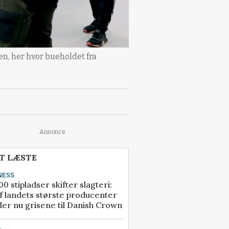
n, her hvor bueholdet fra
Annonce
T LÆSTE
NESS
00 stipladser skifter slagteri:
f landets største producenter
er nu grisene til Danish Crown