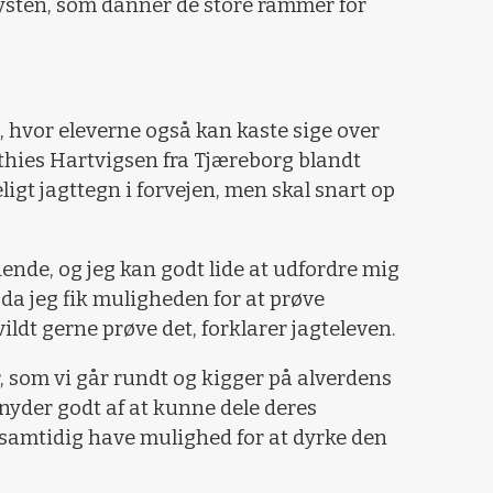
sten, som danner de store rammer for
.
en, hvor eleverne også kan kaste sige over
thies Hartvigsen fra Tjæreborg blandt
igt jagttegn i forvejen, men skal snart op
ende, og jeg kan godt lide at udfordre mig
da jeg fik muligheden for at prøve
vildt gerne prøve det, forklarer jagteleven.
r, som vi går rundt og kigger på alverdens
e nyder godt af at kunne dele deres
samtidig have mulighed for at dyrke den