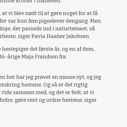
usinde kroner i måneden.
 at vi blev nødt til at gøre noget for at få
r der var kun fem pigeelever dengang. Men
inje, der passede ind i naturtemaet, så
erheste, siger Pavia Haaber Jakobsen.
 hestepiger det første år, og en af dem,
er 16-årige Maja Frandsen fra
men her har jeg prøvet en masse nyt, og jeg
mkring hestene. Og så er det rigtig
at ride sammen med, og det er fedt, at vi
t fodre, gøre rent og ordne hestene, siger