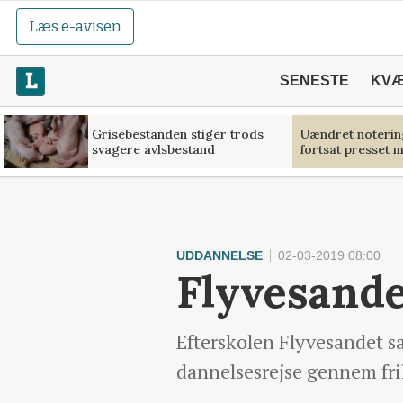
Læs e-avisen
SENESTE
KV
Grisebestanden stiger trods
Uændret noterin
svagere avlsbestand
fortsat presset 
UDDANNELSE
02-03-2019 08:00
Flyvesande
Efterskolen Flyvesandet sa
dannelsesrejse gennem fril