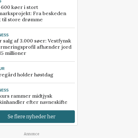
G
600 køer i stort
marksprojekt: Fra beskeden
t til store drømme
NESS
r salg af 3.000 søer: Vestfynsk
rmeringsprofil afhænder jord
85 millioner
UR
regård holder høstdag
NESS
kurs rammer midtjysk
inhandler efter navneskifte
Se flere nyheder her
Annonce