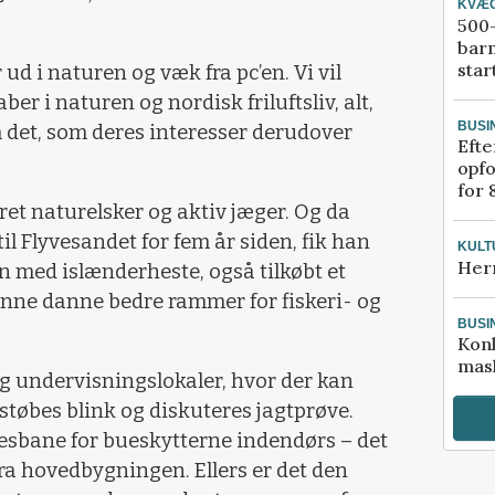
KVÆ
500-
bar
star
ud i naturen og væk fra pc’en. Vi vil
 i naturen og nordisk friluftsliv, alt,
BUSI
m det, som deres interesser derudover
Efte
opfo
for 
ret naturelsker og aktiv jæger. Og da
l Flyvesandet for fem år siden, fik han
KULT
Her
en med islænderheste, også tilkøbt et
ne danne bedre rammer for fiskeri- og
BUSI
Kon
mask
g undervisningslokaler, hvor der kan
støbes blink og diskuteres jagtprøve.
esbane for bueskytterne indendørs – det
ra hovedbygningen. Ellers er det den