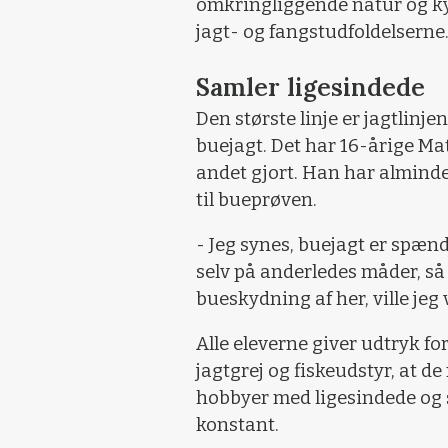
omkringliggende natur og ky
jagt- og fangstudfoldelserne
Samler ligesindede
Den største linje er jagtlinj
buejagt. Det har 16-årige Ma
andet gjort. Han har almindel
til bueprøven.
- Jeg synes, buejagt er spænd
selv på anderledes måder, så 
bueskydning af her, ville jeg 
Alle eleverne giver udtryk fo
jagtgrej og fiskeudstyr, at d
hobbyer med ligesindede og 
konstant.