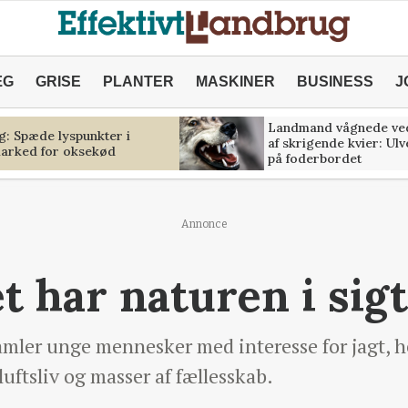
ÆG
GRISE
PLANTER
MASKINER
BUSINESS
J
Landmand vågnede ve
g: Spæde lyspunkter i
af skrigende kvier: Ul
marked for oksekød
på foderbordet
Annonce
t har naturen i sig
mler unge mennesker med interesse for jagt, he
uftsliv og masser af fællesskab.