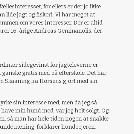
llesinteresser, for ellers er der jo ikke
 lide jagt og fiskeri. Vi har meget at
ammen om vores interesser. Der er altid
klarer 16-årige Andreas Genimanolis, der
rdinær sidegevinst for jagteleverne er –
 ganske gratis med på efterskole. Det har
am Skaaning fra Horsens gjort med sin
dyrke sin interesse med, men da jeg så
e have min hund med, var jeg helt solgt. Og
n, så man har hele tiden nogen at snakke
undetræning, forklarer hundeejeren.