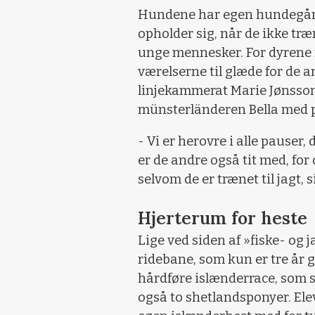
Hundene har egen hundegård 
opholder sig, når de ikke tr
unge mennesker. For dyrene 
værelserne til glæde for de a
linjekammerat Marie Jønsson 
münsterländeren Bella med p
- Vi er herovre i alle pauser,
er de andre også tit med, for
selvom de er trænet til jagt, 
Hjerterum for heste
Lige ved siden af »fiske- og 
ridebane, som kun er tre år 
hårdføre islænderrace, som s
også to shetlandsponyer. Ele