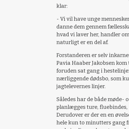
klar:
- Vi vil have unge mennesker 
danne dem gennem fællesskaber
hvad vi laver her, handler o
naturligt er en del af.
Forstanderen er selv inkarne
Pavia Haaber Jakobsen kom ti
foruden sat gang i hestelinj
nærliggende dødsbo, som kun
jagtelevernes linjer.
Således har de både møde- o
planlægges ture, fluebindes, 
Derudover er der en en øvels
hele kun to minutters gang f