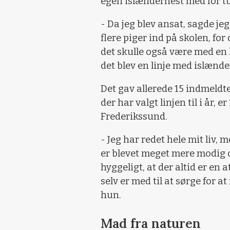
egen islænderhest med for t
- Da jeg blev ansat, sagde jeg,
flere piger ind på skolen, fo
det skulle også være med en l
det blev en linje med islænd
Det gav allerede 15 indmeldte
der har valgt linjen til i år, 
Frederikssund.
- Jeg har redet hele mit liv, 
er blevet meget mere modig o
hyggeligt, at der altid er en 
selv er med til at sørge for a
hun.
Mad fra naturen