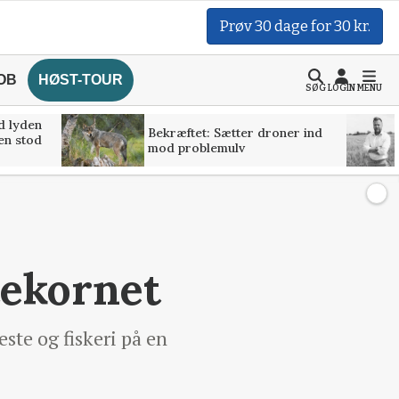
Prøv 30 dage for 30 kr.
OB
HØST-TOUR
SØG
LOGIN
MENU
d lyden
Bekræftet: Sætter droner ind
ven stod
mod problemulv
tekornet
ste og fiskeri på en