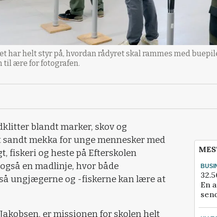
t har helt styr på, hvordan rådyret skal rammes med buepile
til ære for fotografen.
dklitter blandt marker, skov og
et sandt mekka for unge mennesker med
MES
t, fiskeri og heste på Efterskolen
også en madlinje, hvor både
BUSI
32.5
så ungjægerne og -fiskerne kan lære at
En a
send
Jakobsen, er missionen for skolen helt