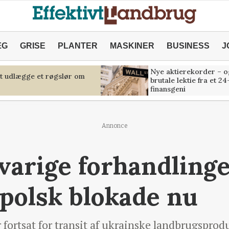
ÆG
GRISE
PLANTER
MASKINER
BUSINESS
J
Nye aktierekorder – o
at udlægge et røgslør om
brutale lektie fra et 24
finansgeni
Annonce
varige forhandlinge
 polsk blokade nu
fortsat for transit af ukrainske landbrugsprodu