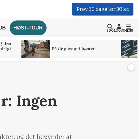
Prøv 30 dage for 30 kr.
OB
HØST-TOUR
SØG
LOGIN
MENU
g den
-årigt
På døgnvagt i høsten
r: Ingen
kter, og det begynder at