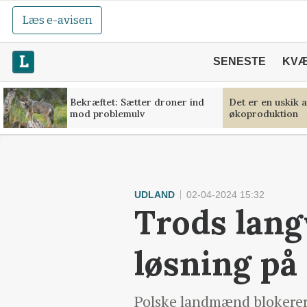
Læs e-avisen
SENESTE
KV
Bekræftet: Sætter droner ind
Det er en uskik 
mod problemulv
økoproduktion
UDLAND
02-04-2024 15:32
Trods lang
løsning på
Polske landmænd blokerer 