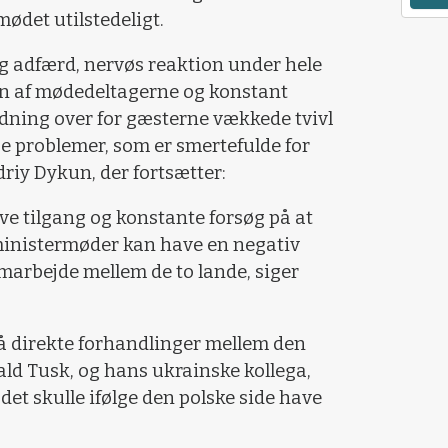
ødet utilstedeligt.
lig adfærd, nervøs reaktion under hele
n af mødedeltagerne og konstant
ning over for gæsterne vækkede tvivl
 problemer, som er smertefulde for
driy Dykun, der fortsætter:
ve tilgang og konstante forsøg på at
ministermøder kan have en negativ
marbejde mellem de to lande, siger
å direkte forhandlinger mellem den
ld Tusk, og hans ukrainske kollega,
et skulle ifølge den polske side have