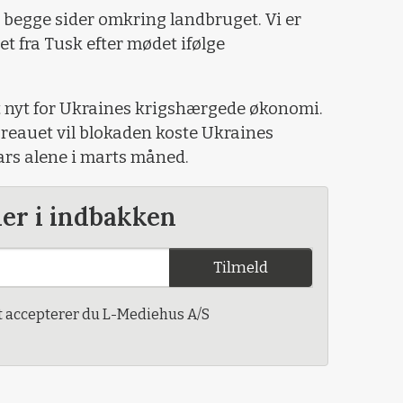
r begge sider omkring landbruget. Vi er
det fra Tusk efter mødet ifølge
t nyt for Ukraines krigshærgede økonomi.
eauet vil blokaden koste Ukraines
lars alene i marts måned.
der i indbakken
Tilmeld
t accepterer du L-Mediehus A/S