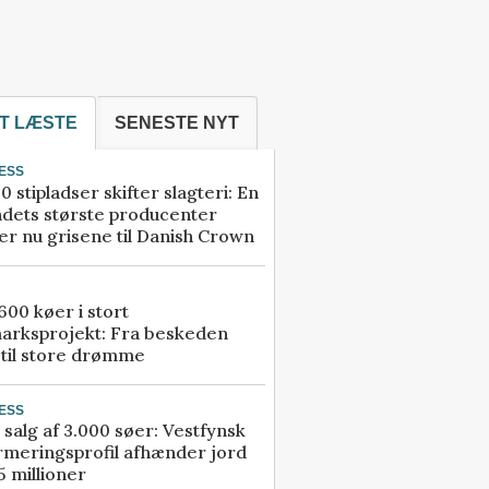
T LÆSTE
SENESTE NYT
ESS
0 stipladser skifter slagteri: En
ndets største producenter
r nu grisene til Danish Crown
00 køer i stort
arksprojekt: Fra beskeden
 til store drømme
ESS
 salg af 3.000 søer: Vestfynsk
rmeringsprofil afhænder jord
5 millioner