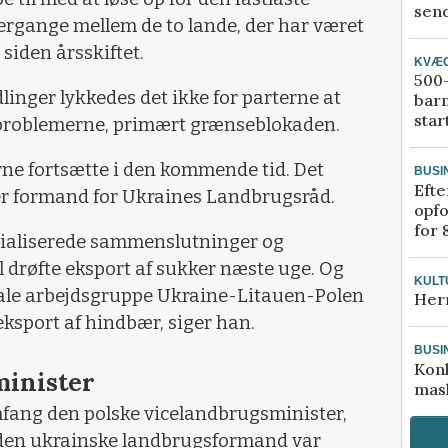
send
ergange mellem de to lande, der har været
siden årsskiftet.
KVÆ
500-
inger lykkedes det ikke for parterne at
bar
star
 problemerne, primært grænseblokaden.
rne fortsætte i den kommende tid. Det
BUSI
Efte
 er formand for Ukraines Landbrugsråd.
opfo
for 
cialiserede sammenslutninger og
il drøfte eksport af sukker næste uge. Og
KULT
terale arbejdsgruppe Ukraine-Litauen-Polen
Her
 eksport af hindbær, siger han.
BUSI
Kon
minister
mask
fang den polske vicelandbrugsminister,
e den ukrainske landbrugsformand var