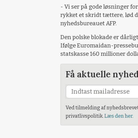
- Vi ser på gode løsninger fo
rykket et skridt tættere, lød 
nyhedsbureauet AFP.
Den polske blokade er dårlig
Ifølge Euromaidan-pressebur
statskasse 160 millioner dol
Få aktuelle nyhe
Ved tilmelding af nyhedsbreve
privatlivspolitik.
Læs den her.