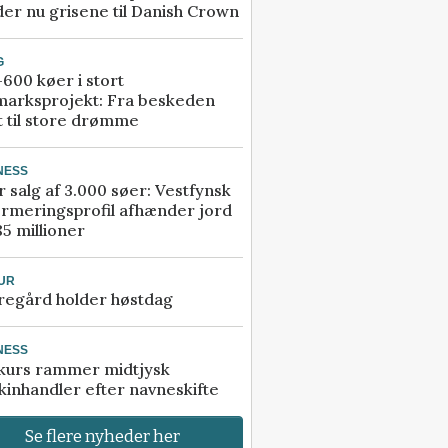
er nu grisene til Danish Crown
G
600 køer i stort
marksprojekt: Fra beskeden
t til store drømme
NESS
r salg af 3.000 søer: Vestfynsk
rmeringsprofil afhænder jord
85 millioner
UR
regård holder høstdag
NESS
kurs rammer midtjysk
inhandler efter navneskifte
Se flere nyheder her