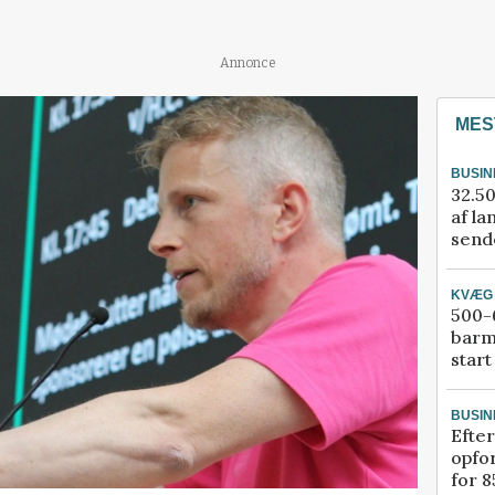
Annonce
MES
BUSIN
32.50
af la
sende
KVÆG
500-6
barm
start
BUSIN
Efter
opfo
for 8