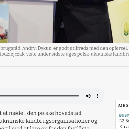
brugsråd, Andryi Dykun, er godt utilfreds med den opførsel,
lodziejczak, viste under sidste uges polsk-ukrainske landbr
MES
dt et møde i den polske hovedstad,
BUSI
32.5
ukrainske landbrugsorganisationer og
En a
e til med at løse op for den fastlåste