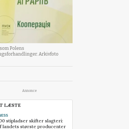
 som Polens
ugsforhandlinger. Arkivfoto
Annonce
T LÆSTE
NESS
00 stipladser skifter slagteri:
f landets største producenter