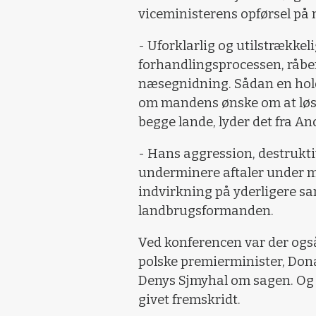
viceministerens opførsel på m
- Uforklarlig og utilstrække
forhandlingsprocessen, råbe
næsegnidning. Sådan en hold
om mandens ønske om at løse
begge lande, lyder det fra An
- Hans aggression, destrukti
underminere aftaler under 
indvirkning på yderligere sa
landbrugsformanden.
Ved konferencen var der ogs
polske premierminister, Dona
Denys Sjmyhal om sagen. Og d
givet fremskridt.