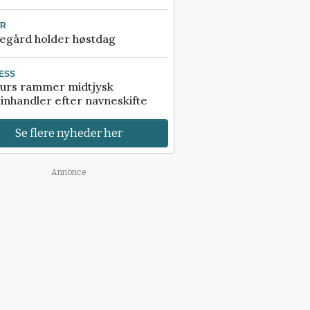
UR
egård holder høstdag
ESS
urs rammer midtjysk
inhandler efter navneskifte
Se flere nyheder her
Annonce