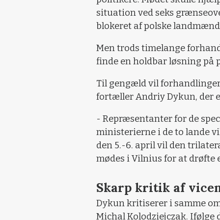
situation ved seks grænseov
blokeret af polske landmænd 
Men trods timelange forhandl
finde en holdbar løsning på
Til gengæld vil forhandlinge
fortæller Andriy Dykun, der
- Repræsentanter for de spe
ministerierne i de to lande v
den 5.-6. april vil den trila
mødes i Vilnius for at drøfte
Skarp kritik af vice
Dykun kritiserer i samme om
Michal Kolodziejczak. Ifølg