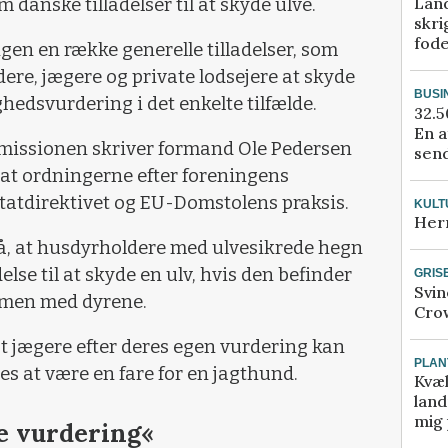
Lan
anske tilladelser til at skyde ulve.
skri
fod
gen en række generelle tilladelser, som
ere, jægere og private lodsejere at skyde
BUSI
edsvurdering i det enkelte tilfælde.
32.5
En a
missionen skriver formand Ole Pedersen
send
at ordningerne efter foreningens
itatdirektivet og EU-Domstolens praksis.
KULT
Her
på, at husdyrholdere med ulvesikrede hegn
lse til at skyde en ulv, hvis den befinder
GRIS
Svin
mmen med dyrene.
Crow
at jægere efter deres egen vurdering kan
PLAN
es at være en fare for en jagthund.
Kvæl
land
mig 
e vurdering«