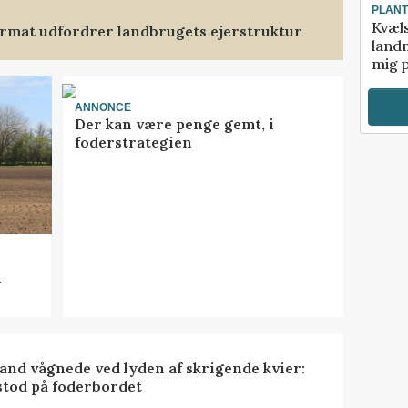
PLAN
Kvæl
format udfordrer landbrugets ejerstruktur
landm
mig p
ANNONCE
Der kan være penge gemt, i
foderstrategien
n
nd vågnede ved lyden af skrigende kvier:
stod på foderbordet