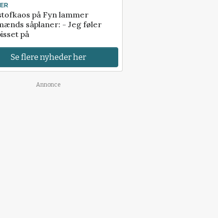
TER
stofkaos på Fyn lammer
ænds såplaner: - Jeg føler
isset på
Se flere nyheder her
Annonce