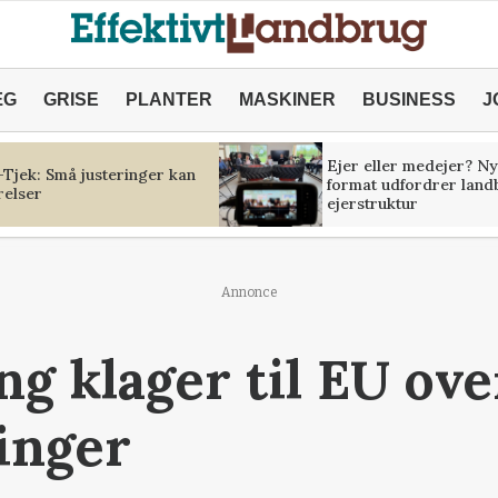
ÆG
GRISE
PLANTER
MASKINER
BUSINESS
J
Ejer eller medejer? Ny
Tjek: Små justeringer kan
format udfordrer land
relser
ejerstruktur
Annonce
ng klager til EU ov
inger