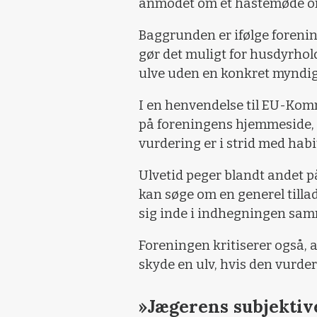
anmodet om et hastemøde om d
Baggrunden er ifølge forenin
gør det muligt for husdyrhold
ulve uden en konkret myndigh
I en henvendelse til EU-Kom
på foreningens hjemmeside, 
vurdering er i strid med hab
Ulvetid peger blandt andet 
kan søge om en generel tillade
sig inde i indhegningen sa
Foreningen kritiserer også, 
skyde en ulv, hvis den vurder
»Jægerens subjektiv