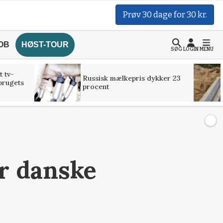
Prøv 30 dage for 30 kr.
OB
HØST-TOUR
SØG
LOGIN
MENU
t tv-
Russisk mælkepris dykker 23
brugets
procent
er danske