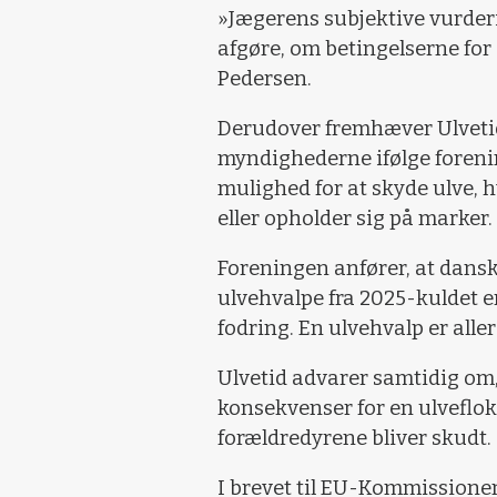
»Jægerens subjektive vurderin
afgøre, om betingelserne for a
Pedersen.
Derudover fremhæver Ulvetid 
myndighederne ifølge foreni
mulighed for at skyde ulve,
eller opholder sig på marker.
Foreningen anfører, at danske
ulvehvalpe fra 2025-kuldet e
fodring. En ulvehvalp er alle
Ulvetid advarer samtidig om, 
konsekvenser for en ulveflok
forældredyrene bliver skudt.
I brevet til EU-Kommissionen