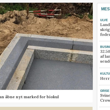
MES
ULVE
Land
skrig
fode
BUSIN
32.50
af la
sende
KULT
Herr
GRISE
Svin
kan åbne nyt marked for biokul
Crow