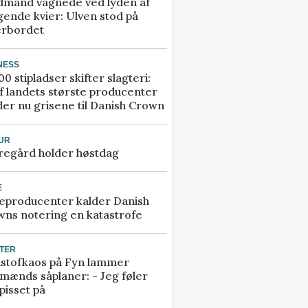
dmand vågnede ved lyden af
gende kvier: Ulven stod på
erbordet
NESS
00 stipladser skifter slagteri:
f landets største producenter
er nu grisene til Danish Crown
UR
regård holder høstdag
E
eproducenter kalder Danish
ns notering en katastrofe
TER
stofkaos på Fyn lammer
mænds såplaner: - Jeg føler
pisset på