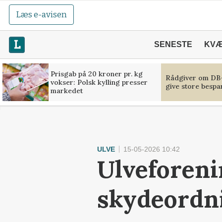
Læs e-avisen
SENESTE
KV
Prisgab på 20 kroner pr. kg
Rådgiver om DB-
vokser: Polsk kylling presser
give store bespa
markedet
ULVE
15-05-2026 10:42
Ulveforeni
skydeordn