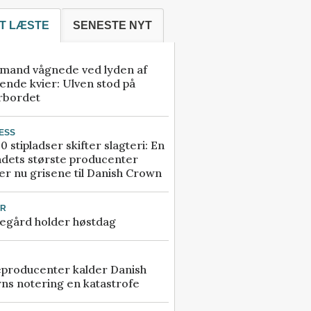
T LÆSTE
SENESTE NYT
mand vågnede ved lyden af
ende kvier: Ulven stod på
rbordet
ESS
0 stipladser skifter slagteri: En
ndets største producenter
r nu grisene til Danish Crown
UR
egård holder høstdag
eproducenter kalder Danish
ns notering en katastrofe