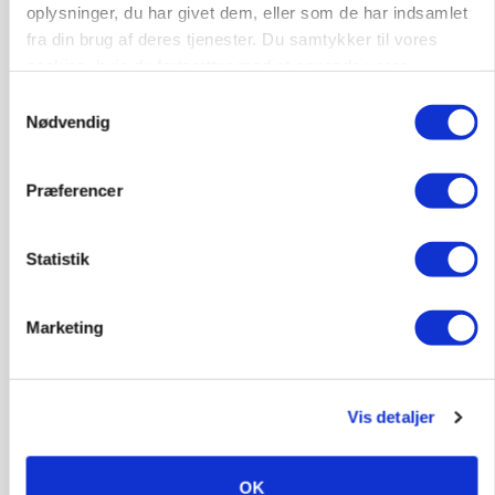
oplysninger, du har givet dem, eller som de har indsamlet
fra din brug af deres tjenester. Du samtykker til vores
cookies, hvis du fortsætter med at anvende vores
hjemmeside.
Samtykkevalg
POLITIK
Nødvendig
»Nu stopper I«: Landbrugsdebattør og
protestgruppe vil demonstrere mod ny
gødskningslov
Præferencer
Annonce
Statistik
Marketing
Vis detaljer
OK