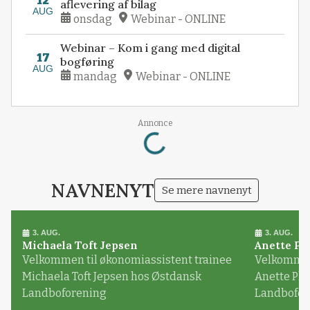
12
aflevering af bilag
AUG
onsdag
Webinar - ONLINE
Webinar – Kom i gang med digital
17
bogføring
AUG
mandag
Webinar - ONLINE
Annonce
Loading...
NAVNENYT
Se mere navnenyt
3. AUG.
3. AUG.
Michaela Toft Jepsen
Anette Pl
Velkommen til økonomiassistent trainee
Velkommen 
Michaela Toft Jepsen hos Østdansk
Anette Pl
Landboforening
Landbofor