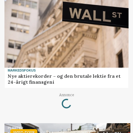
MARKEDSFOKUS
Nye aktierekorder – og den brutale lektie fra et
24-årigt finansgeni
Annonce
Loading...
PLANTER
HØST-TOUR