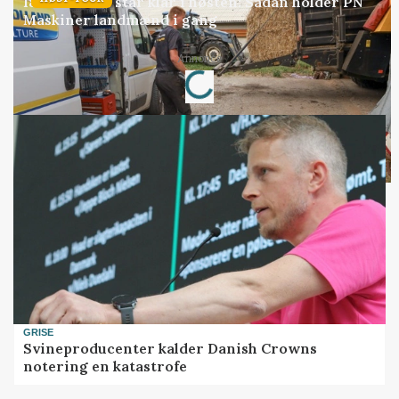
18 montører står klar i høsten: Sådan holder PN
Maskiner landmænd i gang
Annonce
Loading...
GRISE
Svineproducenter kalder Danish Crowns
notering en katastrofe