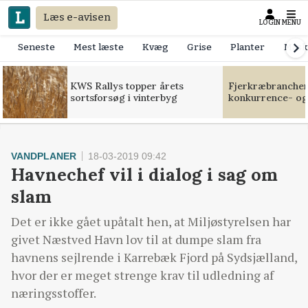
Læs e-avisen
LOGIN
MENU
Seneste
Mest læste
Kvæg
Grise
Planter
Mask
KWS Rallys topper årets
Fjerkræbranchen:
sortsforsøg i vinterbyg
konkurrence- og
VANDPLANER
18-03-2019 09:42
Havnechef vil i dialog i sag om
slam
Det er ikke gået upåtalt hen, at Miljøstyrelsen har
givet Næstved Havn lov til at dumpe slam fra
havnens sejlrende i Karrebæk Fjord på Sydsjælland,
hvor der er meget strenge krav til udledning af
næringsstoffer.