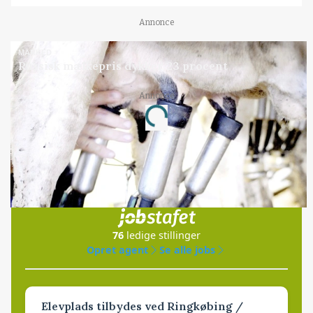
Annonce
MARKED
Russisk mælkepris dykker 23 procent
Annonce
Loading...
Jobs
i samarbejde med
76
ledige stillinger
Opret agent
Se alle jobs
Elevplads tilbydes ved Ringkøbing /