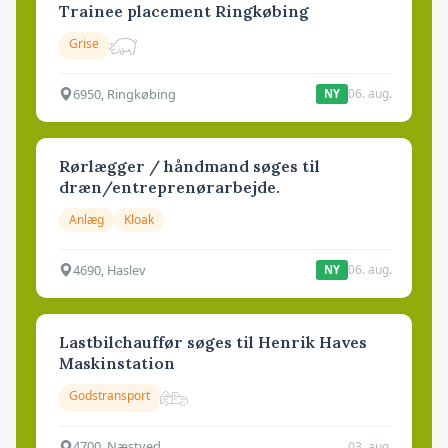
Trainee placement Ringkøbing
Grise
6950, Ringkøbing
06. aug.
NY
Rørlægger / håndmand søges til
dræn/entreprenørarbejde.
Anlæg
Kloak
4690, Haslev
06. aug.
NY
Lastbilchauffør søges til Henrik Haves
Maskinstation
Godstransport
4700, Næstved
03. aug.