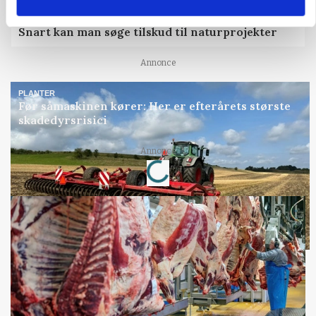
KVÆG
Snart kan man søge tilskud til naturprojekter
Annonce
PLANTER
Før såmaskinen kører: Her er efterårets største
skadedyrsrisici
Annonce
Loading...