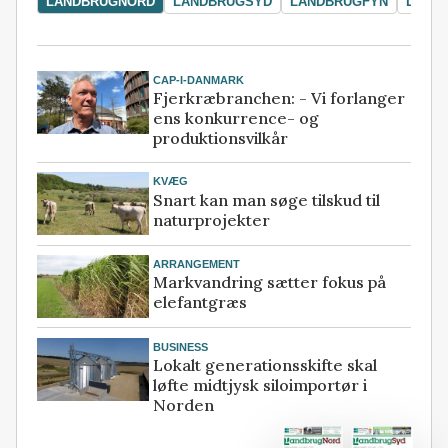
LANDBRUGNORD
LANDBRUGSYD
LANDBRUGFYN
LAND
CAP-I-DANMARK
Fjerkræbranchen: - Vi forlanger
ens konkurrence- og
produktionsvilkår
KVÆG
Snart kan man søge tilskud til
naturprojekter
ARRANGEMENT
Markvandring sætter fokus på
elefantgræs
BUSINESS
Lokalt generationsskifte skal
løfte midtjysk siloimportør i
Norden