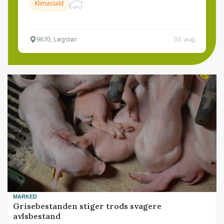
Klimastald
9670, Løgstør
03. aug.
MARKED
Grisebestanden stiger trods svagere
avlsbestand