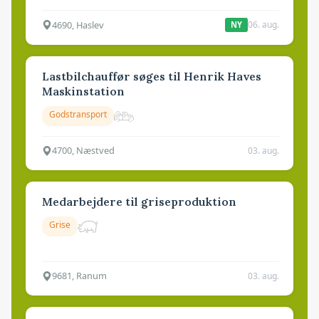
4690, Haslev
06. aug.
NY
Lastbilchauffør søges til Henrik Haves
Maskinstation
Godstransport
4700, Næstved
03. aug.
Medarbejdere til griseproduktion
Grise
9681, Ranum
03. aug.