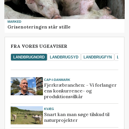
MARKED
Grisenoteringen står stille
FRA VORES UGEAVISER
LANDBRUGNORD
LANDBRUGSYD
LANDBRUGFYN
LAND
CAP-I-DANMARK
Fjerkræbranchen: - Vi forlanger
ens konkurrence- og
produktionsvilkår
KVÆG
Snart kan man søge tilskud til
naturprojekter