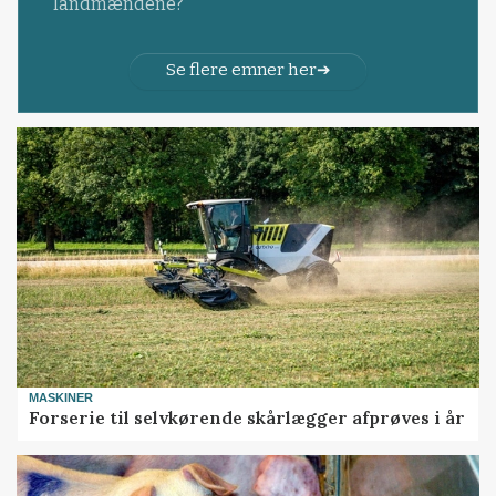
landmændene?
Se flere emner her
MASKINER
Forserie til selvkørende skårlægger afprøves i år