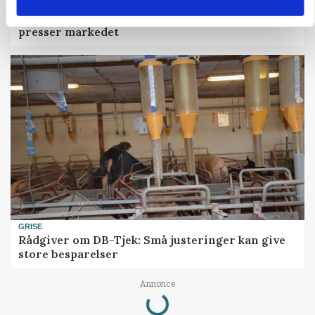
MARKEDSFOKUS
Prisgab på 20 kroner pr. kg vokser: Polsk kylling
presser markedet
GRISE
Rådgiver om DB-Tjek: Små justeringer kan give
store besparelser
Loading...
Annonce