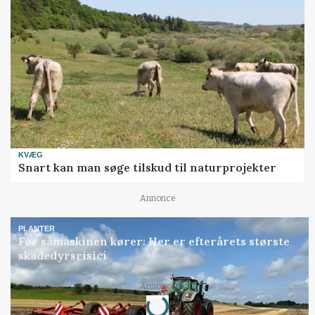
KVÆG
Snart kan man søge tilskud til naturprojekter
Annonce
PLANTER
Før såmaskinen kører: Her er efterårets største
skadedyrsrisici
Loading...
Annonce