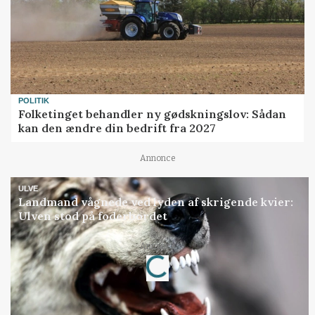
POLITIK
Folketinget behandler ny gødskningslov: Sådan
kan den ændre din bedrift fra 2027
Annonce
ULVE
Landmand vågnede ved lyden af skrigende kvier:
Ulven stod på foderbordet
Annonce
Loading...