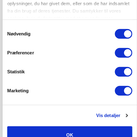
oplysninger, du har givet dem, eller som de har indsamlet
fra din brug af deres tjenester. Du samtykker til vores
cookies, hvis du fortsætter med at anvende vores
hjemmeside.
Samtykkevalg
Nødvendig
MARKED
Præferencer
Russisk mælkepris dykker 23 procent
Statistik
Marketing
Vis detaljer
OK