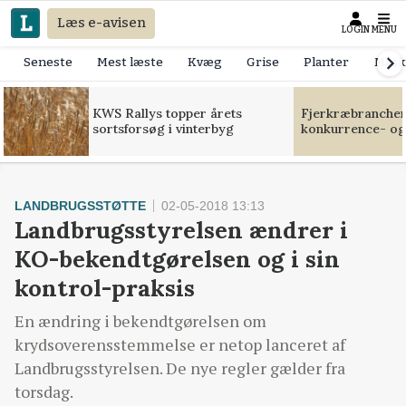
Læs e-avisen
LOGIN
MENU
Seneste
Mest læste
Kvæg
Grise
Planter
Mask
KWS Rallys topper årets
Fjerkræbranchen:
sortsforsøg i vinterbyg
konkurrence- og
LANDBRUGSSTØTTE
02-05-2018 13:13
Landbrugsstyrelsen ændrer i
KO-bekendtgørelsen og i sin
kontrol-praksis
En ændring i bekendtgørelsen om
krydsoverensstemmelse er netop lanceret af
Landbrugsstyrelsen. De nye regler gælder fra
torsdag.