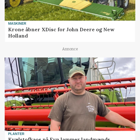
MASKINER
Krone åbner XDisc for John Deere og New
Holland
Annonce
PLANTER
Kvælstofkaos på Fyn lammer landmænds