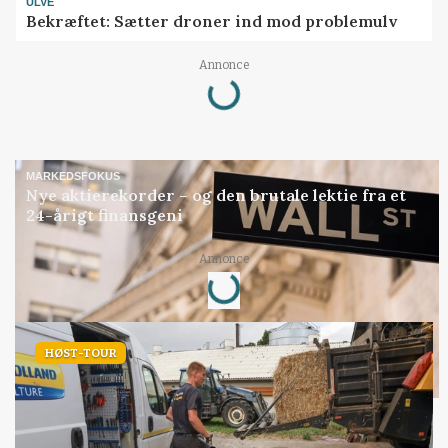
ULVE
Bekræftet: Sætter droner ind mod problemulv
Loading...
Annonce
MARKEDSFOKUS
Nye aktierekorder – og den brutale lektie fra et
24-årigt finansgeni
Loading...
Annonce
HØST-TOUR