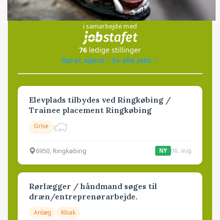
Jobs
i samarbejde med
76
ledige stillinger
Opret agent
Se alle jobs
Elevplads tilbydes ved Ringkøbing /
Trainee placement Ringkøbing
Grise
6950, Ringkøbing
06. aug.
NY
Rørlægger / håndmand søges til
dræn/entreprenørarbejde.
Anlæg
Kloak