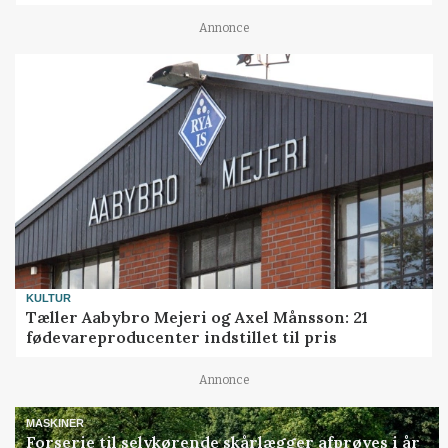
Annonce
KULTUR
Tæller Aabybro Mejeri og Axel Månsson: 21
fødevareproducenter indstillet til pris
Annonce
MASKINER
Forserie til selvkørende skårlægger afprøves i år