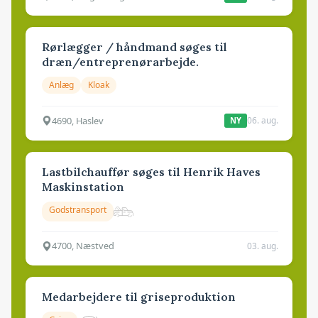
Rørlægger / håndmand søges til
dræn/entreprenørarbejde.
Anlæg
Kloak
4690, Haslev
06. aug.
NY
Lastbilchauffør søges til Henrik Haves
Maskinstation
Godstransport
4700, Næstved
03. aug.
Medarbejdere til griseproduktion