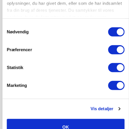
oplysninger, du har givet dem, eller som de har indsamlet
PLANTER
fra din brug af deres tjenester. Du samtykker til vores
Før såmaskinen kører: Her er efterårets største
cookies, hvis du fortsætter med at anvende vores
skadedyrsrisici
hjemmeside.
Samtykkevalg
Nødvendig
Annonce
Loading...
Præferencer
Statistik
Marketing
Vis detaljer
MARKED
Uændret notering: Spæde lyspunkter i fortsat
OK