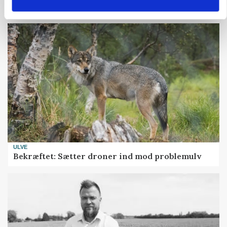
presset marked for oksekød
ULVE
Bekræftet: Sætter droner ind mod problemulv