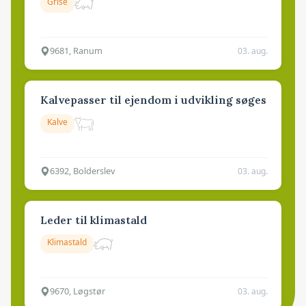
Grise
9681, Ranum
03. aug.
Kalvepasser til ejendom i udvikling søges
Kalve
6392, Bolderslev
03. aug.
Leder til klimastald
Klimastald
9670, Løgstør
03. aug.