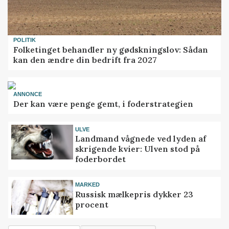
POLITIK
Folketinget behandler ny gødskningslov: Sådan
kan den ændre din bedrift fra 2027
ANNONCE
Der kan være penge gemt, i foderstrategien
ULVE
Landmand vågnede ved lyden af
skrigende kvier: Ulven stod på
foderbordet
MARKED
Russisk mælkepris dykker 23
procent