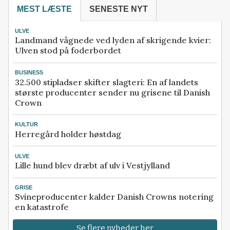
MEST LÆSTE
SENESTE NYT
ULVE
Landmand vågnede ved lyden af skrigende kvier:
Ulven stod på foderbordet
BUSINESS
32.500 stipladser skifter slagteri: En af landets
største producenter sender nu grisene til Danish
Crown
KULTUR
Herregård holder høstdag
ULVE
Lille hund blev dræbt af ulv i Vestjylland
GRISE
Svineproducenter kalder Danish Crowns notering
en katastrofe
Se flere nyheder her