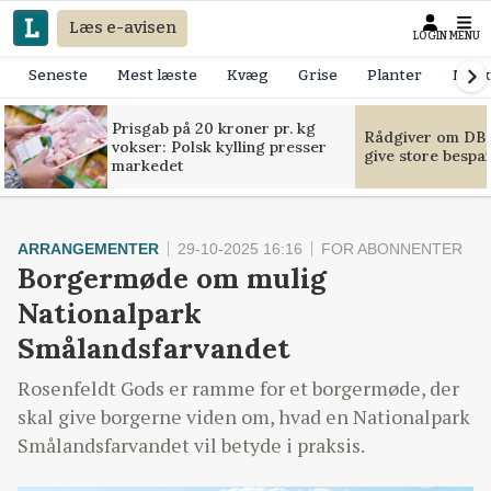
Læs e-avisen
LOGIN
MENU
Seneste
Mest læste
Kvæg
Grise
Planter
Mask
Prisgab på 20 kroner pr. kg
Rådgiver om DB-
vokser: Polsk kylling presser
give store bespa
markedet
ARRANGEMENTER
29-10-2025 16:16
FOR ABONNENTER
Borgermøde om mulig
Nationalpark
Smålandsfarvandet
Rosenfeldt Gods er ramme for et borgermøde, der
skal give borgerne viden om, hvad en Nationalpark
Smålandsfarvandet vil betyde i praksis.