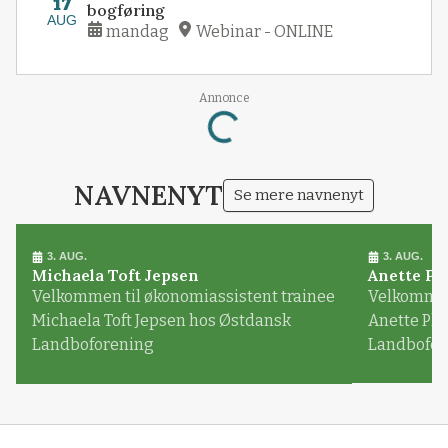
17
bogføring
AUG
mandag
Webinar - ONLINE
Annonce
Loading...
NAVNENYT
Se mere navnenyt
3. AUG.
3. AUG.
Michaela Toft Jepsen
Anette Pl
Velkommen til økonomiassistent trainee
Velkommen 
Michaela Toft Jepsen hos Østdansk
Anette Pl
Landboforening
Landbofor