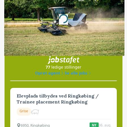
Annonce
Loading...
Jobs
i samarbejde med
77
ledige stillinger
Opret agent
Se alle jobs
Elevplads tilbydes ved Ringkøbing /
Trainee placement Ringkøbing
Grise
6950, Ringkøbing
06. aug.
NY