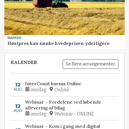
MARKED
Høstpres kan sænke hvedeprisen yderligere
KALENDER
Se flere arrangementer
InterCount kursus Online
12
AUG
onsdag
Online
Webinar – Fordelene ved løbende
12
aflevering af bilag
AUG
onsdag
Webinar - ONLINE
Webinar – Kom i gang med digital