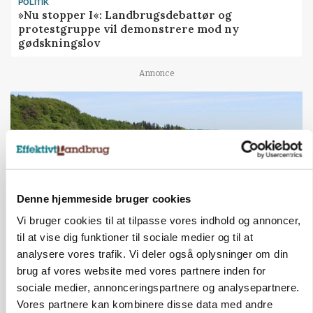
POLITIK
»Nu stopper I«: Landbrugsdebattør og
protestgruppe vil demonstrere mod ny
gødskningslov
Annonce
Denne hjemmeside bruger cookies
Vi bruger cookies til at tilpasse vores indhold og annoncer,
til at vise dig funktioner til sociale medier og til at
analysere vores trafik. Vi deler også oplysninger om din
KVÆG
brug af vores website med vores partnere inden for
Snart kan man søge tilskud til naturprojekter
sociale medier, annonceringspartnere og analysepartnere.
Vores partnere kan kombinere disse data med andre
Annonce