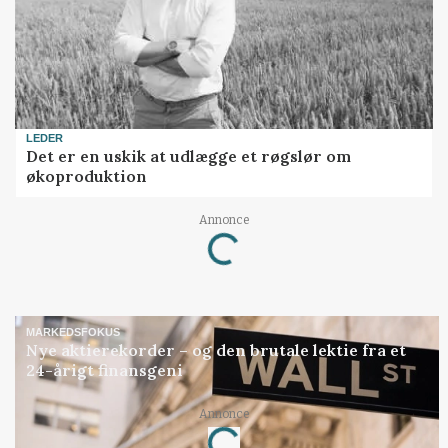
LEDER
Det er en uskik at udlægge et røgslør om
økoproduktion
Annonce
Loading...
MARKEDSFOKUS
Nye aktierekorder – og den brutale lektie fra et
24-årigt finansgeni
Annonce