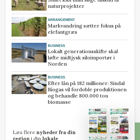
naturprojekter
ARRANGEMENT
Markvandring sætter fokus på
elefantgræs
BUSINESS
Lokalt generationsskifte skal
løfte midtjysk siloimportør i
Norden
BUSINESS
Efter lån på 182 millioner: Sindal
Biogas vil fordoble produktionen
og behandle 800.000 ton
biomasse
Læs flere
nyheder fra din
region
i din
lokale