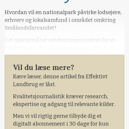
Loading...
Hvordan vil en nationalpark påvirke lodsejere,
erhverv og lokalsamfund i området omkring
Smålandsfarvandet?
Det spørgsmål er omdrejningspunktet for et
borgermøde, der afholdes mandag den 3.
november på Rosenfeldt Gods ved Vordingborg.
Vil du læse mere?
Kære læser, denne artikel fra Effektivt
Landbrug er låst.
Kvalitetsjournalistik kræver research,
ekspertise og adgang til relevante kilder.
Men vi vil rigtig gerne tilbyde dig et
digitalt abonnement i 30 dage for kun