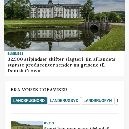
BUSINESS
32.500 stipladser skifter slagteri: En af landets
største producenter sender nu grisene til
Danish Crown
FRA VORES UGEAVISER
LANDBRUGNORD
LANDBRUGSYD
LANDBRUGFYN
LAND
KVÆG
Snart kan man søge tilskud til