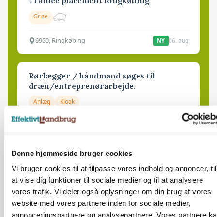
Trainee placement Ringkøbing
Grise
6950, Ringkøbing
06. aug.
NY
Rørlægger / håndmand søges til
dræn/entreprenørarbejde.
Anlæg
Kloak
4690, Haslev
06. aug.
NY
Denne hjemmeside bruger cookies
Lastbilchauffør søges til Henrik Haves
Vi bruger cookies til at tilpasse vores indhold og annoncer, til
Maskinstation
at vise dig funktioner til sociale medier og til at analysere
Godstransport
vores trafik. Vi deler også oplysninger om din brug af vores
website med vores partnere inden for sociale medier,
4700, Næstved
03. aug.
annonceringspartnere og analysepartnere. Vores partnere k