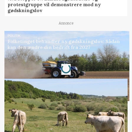
protestgruppe vil demonstrere mod ny
gødskningslov
Annonce
POLITIK
Folketinget behandler ny gødskningslov: Sådan
kan den ændre din bedrift fra 2027
Loading...
Annonce