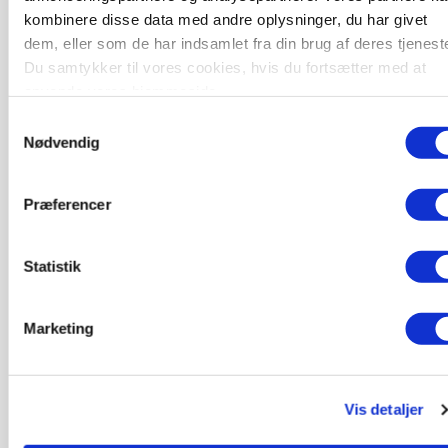
kombinere disse data med andre oplysninger, du har givet
dem, eller som de har indsamlet fra din brug af deres tjeneste
Medarbejdere til griseproduktion
Du samtykker til vores cookies, hvis du fortsætter med at
anvende vores hjemmeside.
Grise
Samtykkevalg
Nødvendig
9681, Ranum
03. aug.
Præferencer
Kalvepasser til ejendom i udvikling søges
Statistik
Kalve
Marketing
6392, Bolderslev
03. aug.
Vis detaljer
Leder til klimastald
Klimastald