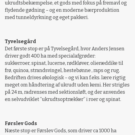
ukrudtsbekæmpelse, et gods med fokus på fremavl og
flydende gødning – og en moderne bærproduktion
med tunneldyrkning og eget pakkeri.
Tyvelsegård
Det første stop er på Tyvelsegård, hvor Anders Jensen
driver godt 400 ha med specialafgrøder:
sukkerroer, spinat, lucerne, rødkløver, olieræddike til
frø, quinoa, strandsvingel, hestebønne , raps og rug.
Bedriften drives økologisk – og vi kan f.eks. lære rigtig
meget om håndtering af ukrudt uden kemi. Her strigles
på 24 m, radrenses med sektionsløft, og der anvendes
en selvudviklet ”ukrudtsoptrækker” i roer og spinat.
Førslev Gods
Næste stop er Førslev Gods, som driver ca 1000 ha