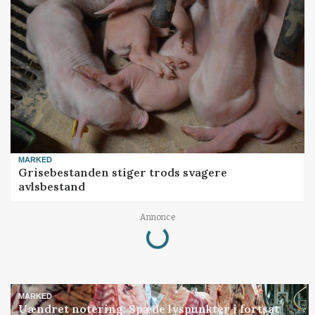
MARKED
Grisebestanden stiger trods svagere
avlsbestand
Loading...
Annonce
MARKED
Uændret notering: Spæde lyspunkter i fortsat