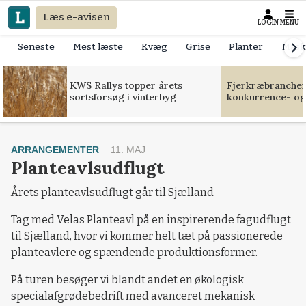
Læs e-avisen
LOGIN
MENU
Seneste
Mest læste
Kvæg
Grise
Planter
Mask
KWS Rallys topper årets
Fjerkræbranchen:
sortsforsøg i vinterbyg
konkurrence- og
ARRANGEMENTER
11. MAJ
Planteavlsudflugt
Årets planteavlsudflugt går til Sjælland
Tag med Velas Planteavl på en inspirerende fagudflugt
til Sjælland, hvor vi kommer helt tæt på passionerede
planteavlere og spændende produktionsformer.
På turen besøger vi blandt andet en økologisk
specialafgrødebedrift med avanceret mekanisk