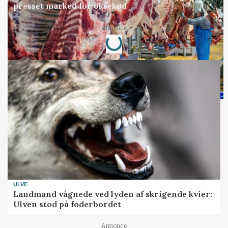
presset marked for oksekød
Loading...
Annonce
ULVE
Landmand vågnede ved lyden af skrigende kvier:
Ulven stod på foderbordet
Annonce