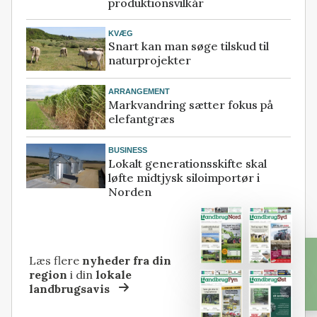
produktionsvilkår
KVÆG
Snart kan man søge tilskud til
naturprojekter
ARRANGEMENT
Markvandring sætter fokus på
elefantgræs
BUSINESS
Lokalt generationsskifte skal
løfte midtjysk siloimportør i
Norden
Læs flere
nyheder fra din
region
i din
lokale
landbrugsavis