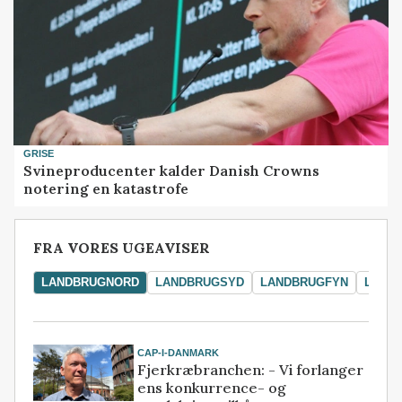
GRISE
Svineproducenter kalder Danish Crowns
notering en katastrofe
FRA VORES UGEAVISER
LANDBRUGNORD
LANDBRUGSYD
LANDBRUGFYN
LAND
CAP-I-DANMARK
Fjerkræbranchen: - Vi forlanger
ens konkurrence- og