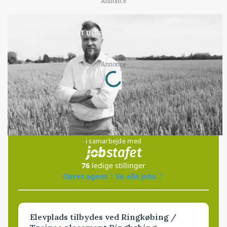
Annonce
LEDER
Det er en uskik at udlægge et røgslør om
økoproduktion
Loading...
Annonce
Jobs
i samarbejde med
76
ledige stillinger
Opret agent
Se alle jobs
Elevplads tilbydes ved Ringkøbing /