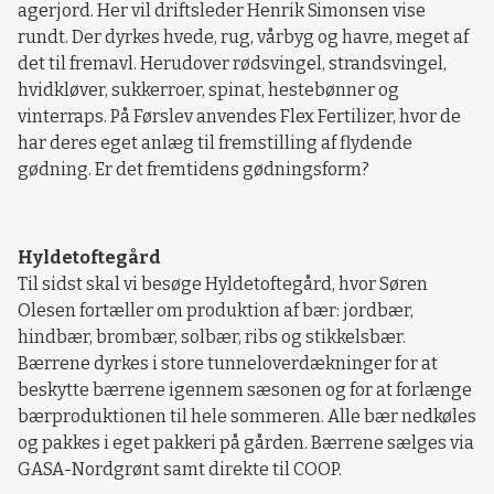
agerjord. Her vil driftsleder Henrik Simonsen vise
rundt. Der dyrkes hvede, rug, vårbyg og havre, meget af
det til fremavl. Herudover rødsvingel, strandsvingel,
hvidkløver, sukkerroer, spinat, hestebønner og
vinterraps. På Førslev anvendes Flex Fertilizer, hvor de
har deres eget anlæg til fremstilling af flydende
gødning. Er det fremtidens gødningsform?
Hyldetoftegård
Til sidst skal vi besøge Hyldetoftegård, hvor Søren
Olesen fortæller om produktion af bær: jordbær,
hindbær, brombær, solbær, ribs og stikkelsbær.
Bærrene dyrkes i store tunneloverdækninger for at
beskytte bærrene igennem sæsonen og for at forlænge
bærproduktionen til hele sommeren. Alle bær nedkøles
og pakkes i eget pakkeri på gården. Bærrene sælges via
GASA-Nordgrønt samt direkte til COOP.