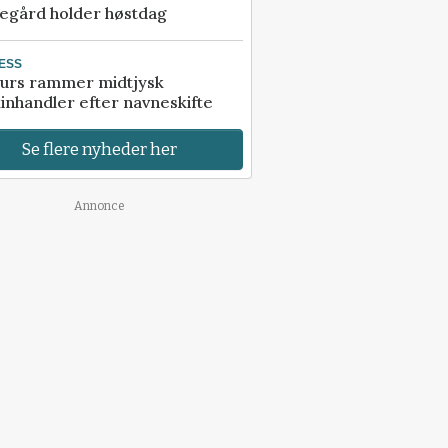
egård holder høstdag
ESS
urs rammer midtjysk
inhandler efter navneskifte
Se flere nyheder her
Annonce