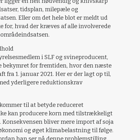
r ligger en helt nødvendig og knivskarp
satser, tidsplan, milepæle og
tsen. Eller om det hele blot er meldt ud
 for, hvad der kræves af alle involverede
ådområdeindsatsen.
dhold
tyrelsesmedlem i SLF og svineproducent,
ske bekymret for fremtiden, hvor den næste
 fra 1. januar 2021. Her er der lagt op til,
med yderligere reduktionskrav
 kommer til at betyde reduceret
ke kan producere korn med tilstrækkeligt
e. Konsekvensen bliver mere import af soja
konomi og øget klimabelastning til følge.
vordan han ser på denne problemstilling,