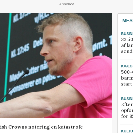
Annonce
MES
BUSIN
32.50
af la
sende
KVÆG
500-6
barm
start
BUSIN
Efter
opfo
for 8
ish Crowns notering en katastrofe
KULT