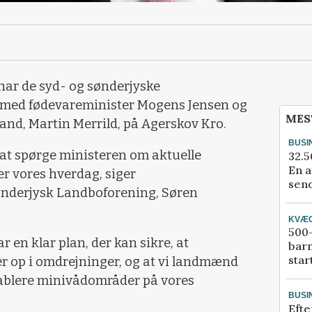
 har de syd- og sønderjyske
med fødevareminister Mogens Jensen og
MES
nd, Martin Merrild, på Agerskov Kro.
BUSI
r at spørge ministeren om aktuelle
32.5
En a
er vores hverdag, siger
send
ønderjysk Landboforening, Søren
KVÆ
500-
r en klar plan, der kan sikre, at
bar
star
op i omdrejninger, og at vi landmænd
ablere minivådområder på vores
BUSI
Efte