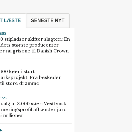
T LÆSTE
SENESTE NYT
ESS
0 stipladser skifter slagteri: En
ndets største producenter
r nu grisene til Danish Crown
00 køer i stort
arksprojekt: Fra beskeden
 til store drømme
ESS
 salg af 3.000 søer: Vestfynsk
rmeringsprofil afhænder jord
5 millioner
UR