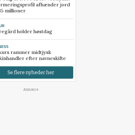
rmeringsprofil afhænder jord
85 millioner
UR
regård holder høstdag
NESS
kurs rammer midtjysk
inhandler efter navneskifte
Se flere nyheder her
Annonce