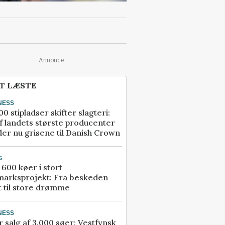
Annonce
T LÆSTE
NESS
00 stipladser skifter slagteri:
f landets største producenter
er nu grisene til Danish Crown
G
600 køer i stort
marksprojekt: Fra beskeden
t til store drømme
NESS
r salg af 3.000 søer: Vestfynsk