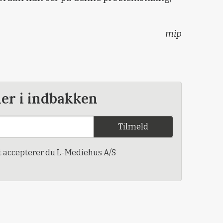
mip
der i indbakken
Tilmeld
t accepterer du L-Mediehus A/S