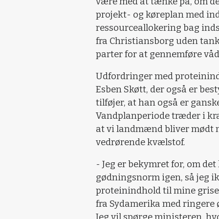
være med at tænke på, om de
projekt- og køreplan med ind
ressourceallokering bag indsa
fra Christiansborg uden tanke
parter for at gennemføre v
Udfordringer med proteinin
Esben Skøtt, der også er bes
tilføjer, at han også er gan
Vandplanperiode træder i kraft
at vi landmænd bliver mødt 
vedrørende kvælstof.
- Jeg er bekymret for, om det
gødningsnorm igen, så jeg ik
proteinindhold til mine gris
fra Sydamerika med ringere ø
Jeg vil spørge ministeren, h