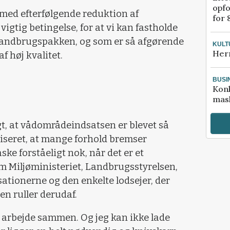
opfo
med efterfølgende reduktion af
for 
gtig betingelse, for at vi kan fastholde
 Landbrugspakken, og som er så afgørende
KULT
Her
af høj kvalitet.
BUSI
Kon
mask
igt, at vådområdeindsatsen er blevet så
iseret, at mange forhold bremser
ske forståeligt nok, når det er et
 Miljøministeriet, Landbrugsstyrelsen,
ionerne og den enkelte lodsejer, der
sen ruller derudaf.
l arbejde sammen. Og jeg kan ikke lade