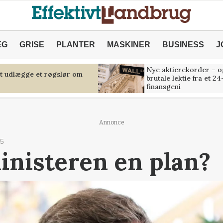
ÆG
GRISE
PLANTER
MASKINER
BUSINESS
J
Nye aktierekorder – o
at udlægge et røgslør om
brutale lektie fra et 24
finansgeni
Annonce
25
inisteren en plan?