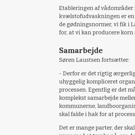
Etableringen af vådområder 
kvælstofudvaskningen er en vi
de gødningsnormer, vi fik i
for, at vi kan producere korn 
Samarbejde
Søren Laustsen fortsætter:
- Derfor er det rigtig ærgerl
uhyggelig kompliceret organ
processen. Egentlig er det må
komplekst samarbejde mellem
kommunerne, landboorganisat
skal falde i hak for at proces
Det er mange parter, der ska