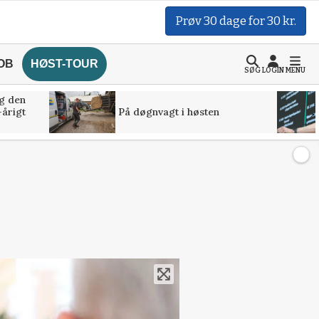
Prøv 30 dage for 30 kr.
OB
HØST-TOUR
SØG
LOGIN
MENU
g den
-årigt
På døgnvagt i høsten