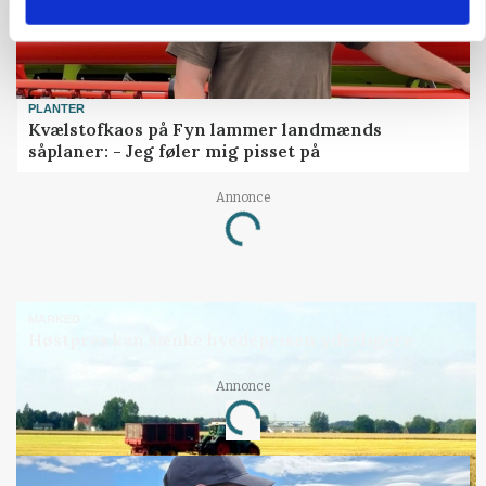
PLANTER
Kvælstofkaos på Fyn lammer landmænds
såplaner: - Jeg føler mig pisset på
Loading...
Annonce
MARKED
Høstpres kan sænke hvedeprisen yderligere
Loading...
Annonce