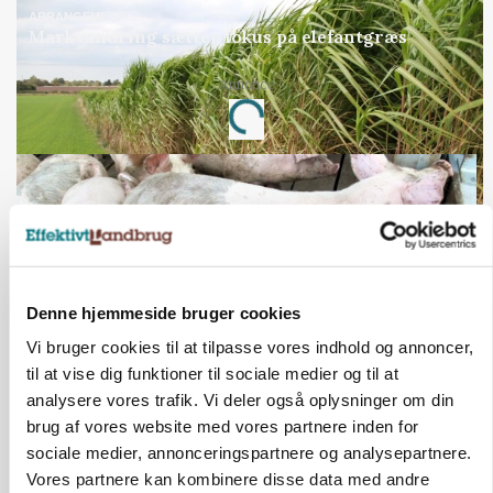
ARRANGEMENT
Markvandring sætter fokus på elefantgræs
Loading...
Annonce
Denne hjemmeside bruger cookies
Vi bruger cookies til at tilpasse vores indhold og annoncer,
til at vise dig funktioner til sociale medier og til at
analysere vores trafik. Vi deler også oplysninger om din
MARKED
brug af vores website med vores partnere inden for
Grisenoteringen står stille
sociale medier, annonceringspartnere og analysepartnere.
Vores partnere kan kombinere disse data med andre