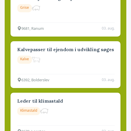
Grise
9681, Ranum
03. aug.
Kalvepasser til ejendom i udvikling søges
Kalve
6392, Bolderslev
03. aug.
Leder til klimastald
Klimastald