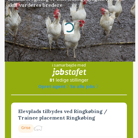
skal vurderes bredere
Annonce
Loading...
Jobs
i samarbejde med
81
ledige stillinger
Opret agent
Se alle jobs
Elevplads tilbydes ved Ringkøbing /
Trainee placement Ringkøbing
Grise