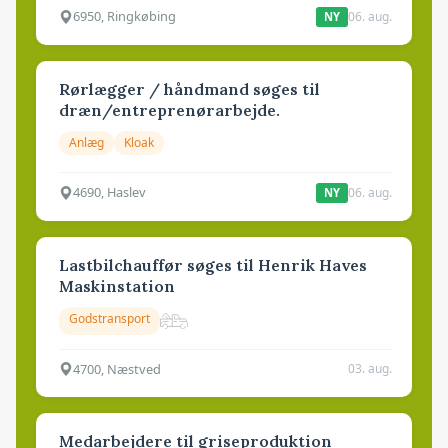
6950, Ringkøbing
06. aug.
NY
Rørlægger / håndmand søges til
dræn/entreprenørarbejde.
Anlæg
Kloak
4690, Haslev
06. aug.
NY
Lastbilchauffør søges til Henrik Haves
Maskinstation
Godstransport
4700, Næstved
03. aug.
Medarbejdere til griseproduktion