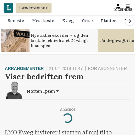
Læs e-avisen
LOGIN
MENU
Seneste
Mest læste
Kvæg
Grise
Planter
Mask
Nye aktierekorder – og den
brutale lektie fra et 24-årigt
På døgnvagt i hø
finansgeni
ARRANGEMENTER
21-04-2018 11:47
FOR ABONNENTER
Viser bedriften frem
Morten Ipsen
Annonce
Loading...
LMO Kvæg inviterer i starten af maj til to