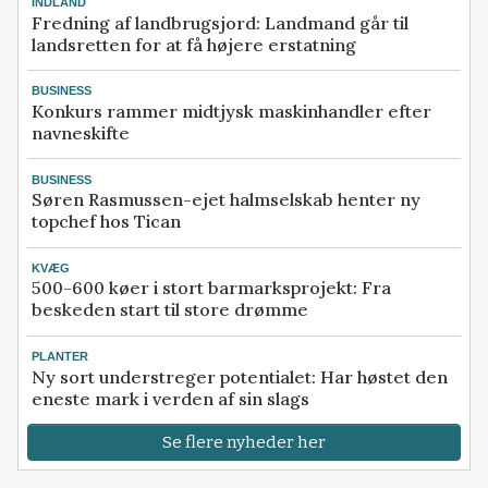
INDLAND
Fredning af landbrugsjord: Landmand går til
landsretten for at få højere erstatning
BUSINESS
Konkurs rammer midtjysk maskinhandler efter
navneskifte
BUSINESS
Søren Rasmussen-ejet halmselskab henter ny
topchef hos Tican
KVÆG
500-600 køer i stort barmarksprojekt: Fra
beskeden start til store drømme
PLANTER
Ny sort understreger potentialet: Har høstet den
eneste mark i verden af sin slags
Se flere nyheder her