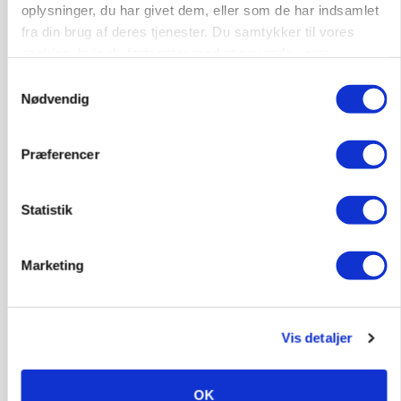
oplysninger, du har givet dem, eller som de har indsamlet
fra din brug af deres tjenester. Du samtykker til vores
cookies, hvis du fortsætter med at anvende vores
hjemmeside.
Samtykkevalg
Nødvendig
Præferencer
Statistik
MASKINER
Krone åbner XDisc for John Deere og New
Holland
Marketing
Vis detaljer
OK