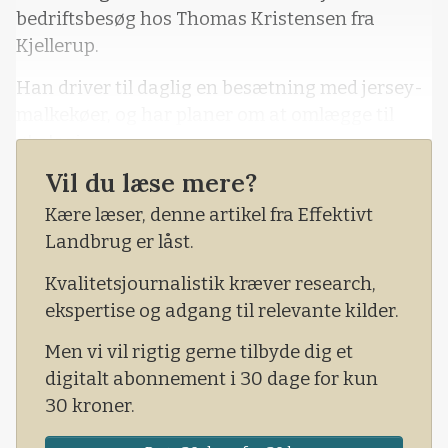
bedriftsbesøg hos Thomas Kristensen fra
Kjellerup.
Han driver til daglig en besætning med jersey-
malkekøer, og har planer om at omlægge til
økologi:
Vil du læse mere?
- Det er naturligvis en stor beslutning at være
vært ved et bedriftsbesøg. Men omvendt er det
Kære læser, denne artikel fra Effektivt
også spændende selv at kunne få inspiration
Landbrug er låst.
ved, at besøgende stiller spørgsmål – på den
Kvalitetsjournalistik kræver research,
m&ari
ekspertise og adgang til relevante kilder.
Men vi vil rigtig gerne tilbyde dig et
digitalt abonnement i 30 dage for kun
30 kroner.