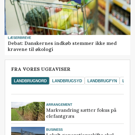
LÆSERBREVE
Debat: Danskernes indkøb stemmer ikke med
kravene til økologi
FRA VORES UGEAVISER
LANDBRUGNORD
LANDBRUGSYD
LANDBRUGFYN
LAND
ARRANGEMENT
Markvandring sætter fokus på
elefantgræs
BUSINESS
Lokalt generationsskifte skal