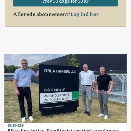
Prøv 30 dage for 30 kr
Allerede abonnement?
Log ind her
BUSINESS
Efter fire årtier: Familieejet vestjysk producent