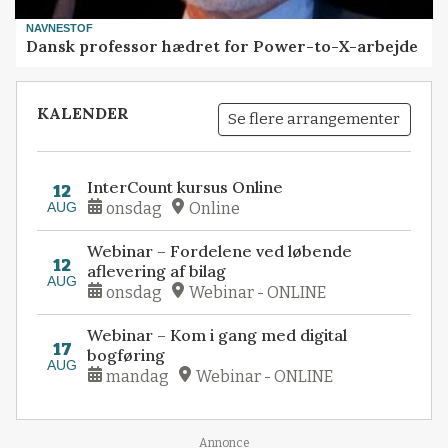
NAVNESTOF
Dansk professor hædret for Power-to-X-arbejde
KALENDER
Se flere arrangementer
InterCount kursus Online
12
AUG
onsdag
Online
Webinar – Fordelene ved løbende
12
aflevering af bilag
AUG
onsdag
Webinar - ONLINE
Webinar – Kom i gang med digital
17
bogføring
AUG
mandag
Webinar - ONLINE
Annonce