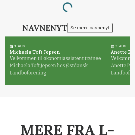
Loading...
NAVNENYT
Se mere navnenyt
3. AUG.
3. AUG.
Michaela Toft Jepsen
Anette Pl
Velkommen til økonomiassistent trainee
Velkommen 
Michaela Toft Jepsen hos Østdansk
Anette Pl
Landboforening
Landbofor
MERE FRA L-