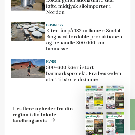
løfte midtjysk siloimportør i
Norden
BUSINESS
Efter lån på 182 millioner: Sindal
Biogas vil fordoble produktionen
og behandle 800.000 ton
biomasse
KVÆG
500-600 køer i stort
barmarksprojekt: Fra beskeden
start til store drømme
Læs flere
nyheder fra din
region
i din
lokale
landbrugsavis